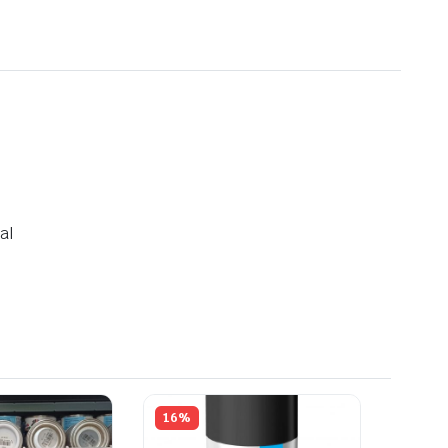
al
16%