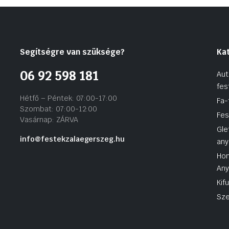
Segítségre van szüksége?
Ka
06 92 598 181
Aut
fes
Hétfő – Péntek: 07:00-17:00
Fa-
Szombat: 07:00-12:00
Fes
Vasárnap: ZÁRVA
Gle
info@festekzalaegerszeg.hu
any
Hom
An
Kif
Sze