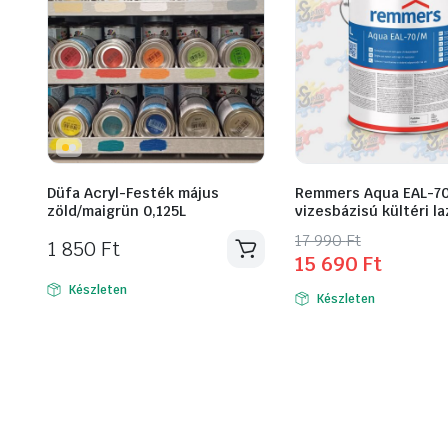
Düfa Acryl-Festék május
Remmers Aqua EAL-70
zöld/maigrün 0,125L
vizesbázisú kültéri la
Original
Current
17 990
Ft
1 850
Ft
15 690
Ft
Ennek
price
price
a
was:
is:
Készleten
Készleten
terméknek
17
15
több
990 Ft.
690 Ft.
variációja
van.
A
változatok