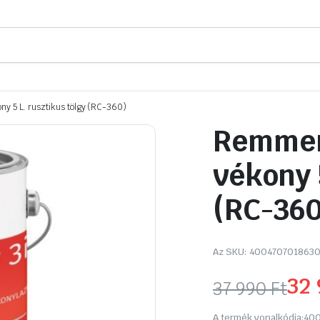
y 5 L. rusztikus tölgy (RC-360)
Remmer
vékony 
(RC-360
Az SKU:
400470701863
32
37 990
Ft
Original
Current
A termék vonalkódja:
400