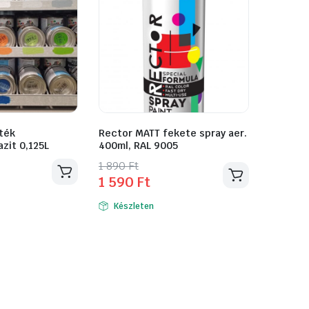
ték
Rector MATT fekete spray aer.
azit 0,125L
400ml, RAL 9005
Original
Current
1 890
Ft
1 590
Ft
price
price
was:
is:
Készleten
1
1
890 Ft.
590 Ft.