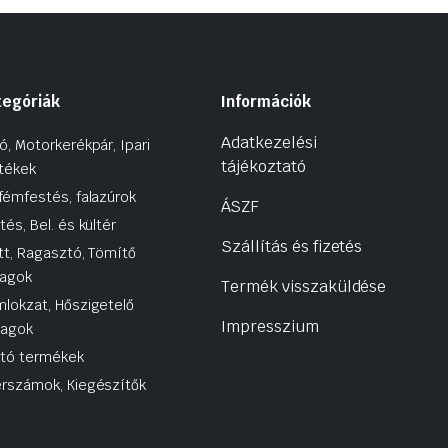
tegóriák
Információk
Adatkezelési
ó, Motorkerékpár, Ipari
tájékoztató
tékek
fémfestés, falazúrok
ÁSZF
tés, Bel. és kültér
Szállítás és fizetés
tt, Ragasztó, Tömítő
agok
Termék visszaküldése
lokzat, Hőszigetelő
Impresszium
yagok
utó termékek
rszámok, Kiegészítők