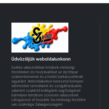
a
termékoldalon
választhatók
ki
Üdvözöljük weboldalunkonn
Széles választékban kínálunk minőségi
festékeket és hozzávalókat az építőipar
szakembereinek és a hobbi barkácsolóknak
egyaránt. Weboldalunkon keresztül könnyen
elérhetőek termékeink és szolgáltatásaink,
valamint szakértő kollégáink segítségével
bármilyen kérdésre szívesen válaszolunk.
Látogasson el hozzánk, ha minőségi festékre
van szüksége Zalaegerszegen!.