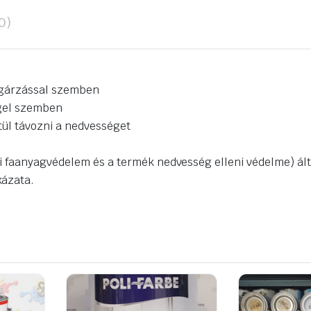
(RC-
360)
0)
mennyiség
ugárzással szemben
ggel szemben
ül távozni a nedvességet
i faanyagvédelem és a termék nedvesség elleni védelme) ált
kázata.