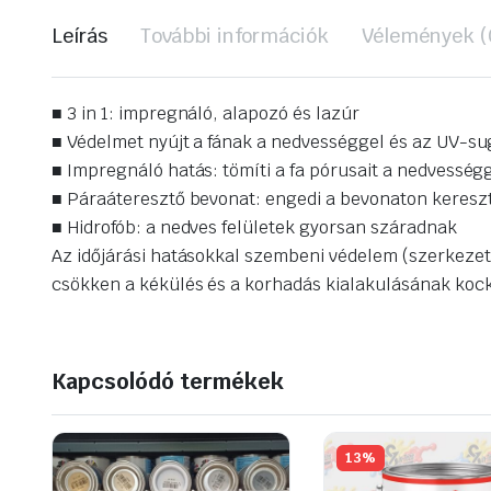
Leírás
További információk
Vélemények (
■ 3 in 1: impregnáló, alapozó és lazúr
■ Védelmet nyújt a fának a nedvességgel és az UV-s
■ Impregnáló hatás: tömíti a fa pórusait a nedvessé
■ Páraáteresztő bevonat: engedi a bevonaton kereszt
■ Hidrofób: a nedves felületek gyorsan száradnak
Az időjárási hatásokkal szembeni védelem (szerkezet
csökken a kékülés és a korhadás kialakulásának koc
Kapcsolódó termékek
13%