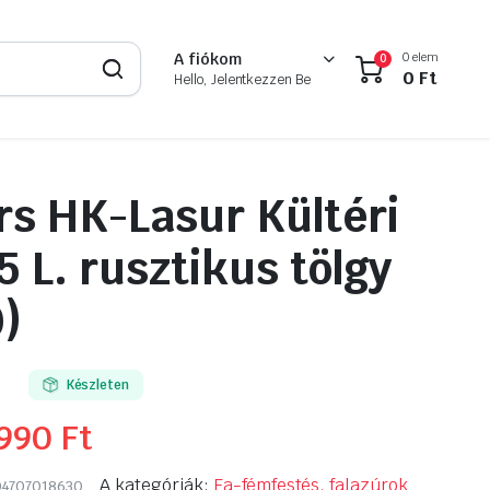
0 elem
A fiókom
0
0
Ft
Hello, Jelentkezzen Be
s HK-Lasur Kültéri
5 L. rusztikus tölgy
)
0
Készleten
 990
Ft
A kategóriák:
Fa-fémfestés, falazúrok
4707018630