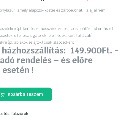
konylazúr, amely alapozó- köztes és záróbevonat. Talajjal nem
zetekre (pl. kerítések, ácsszerkezetek, kocsibeállók, faborítások)
kezetekre (pl. zsalugáterek, profillécek, kerti faházak)
kre (pl. ablakok és ajtók) csak alapozóként
 házhozszállítás: 149.900Ft. -
adó rendelés – és előre
 esetén !
Kosárba teszem
estés, falazúrok