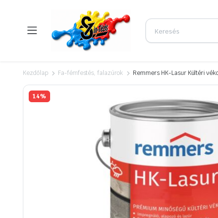
Kezdőlap
Fa-fémfestés, falazúrok
Remmers HK-Lasur Kültéri vékon
14%