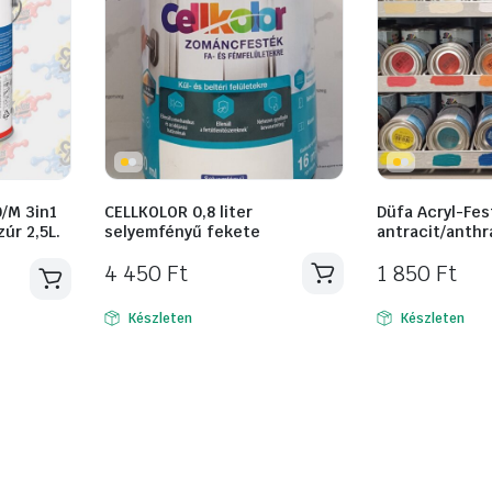
/M 3in1
CELLKOLOR 0,8 liter
Düfa Acryl-Fes
zúr 2,5L.
selyemfényű fekete
antracit/anthr
4 450
Ft
1 850
Ft
Készleten
Készleten