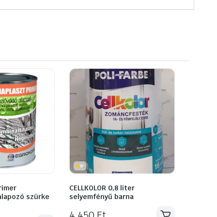
rimer
CELLKOLOR 0,8 liter
alapozó szürke
selyemfényű barna
4 450
Ft