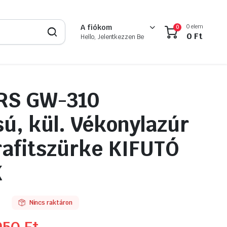
0 elem
A fiókom
0
0
Ft
Hello, Jelentkezzen Be
S GW-310
sú, kül. Vékonylazúr
Grafitszürke KIFUTÓ
K
Nincs raktáron