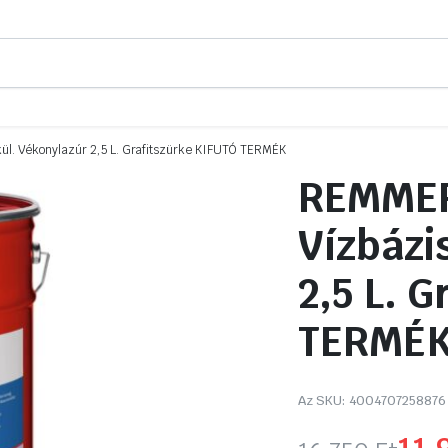
l. Vékonylazúr 2,5 L. Grafitszürke KIFUTÓ TERMÉK
REMMER
Vízbázi
2,5 L. 
TERMÉ
Az SKU:
4004707258876