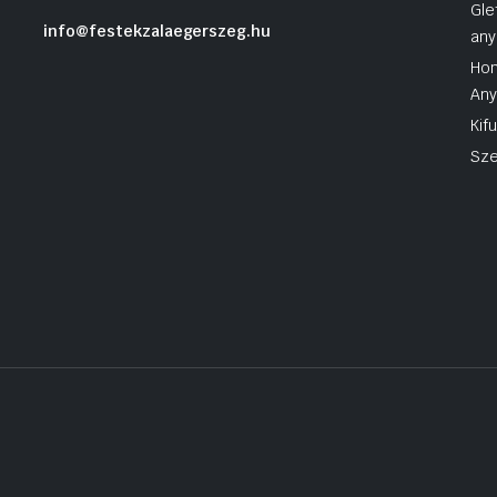
Gle
info@festekzalaegerszeg.hu
any
Hom
An
Kif
Sze