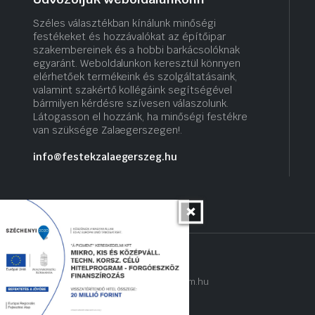
Széles választékban kínálunk minőségi
festékeket és hozzávalókat az építőipar
szakembereinek és a hobbi barkácsolóknak
egyaránt. Weboldalunkon keresztül könnyen
elérhetőek termékeink és szolgáltatásaink,
valamint szakértő kollégáink segítségével
bármilyen kérdésre szívesen válaszolunk.
Látogasson el hozzánk, ha minőségi festékre
van szüksége Zalaegerszegen!.
info@festekzalaegerszeg.hu
Copyright 2022 © hogyantalaljanakram.hu