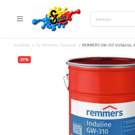
Kezdőlap
Fa-fémfestés, falazúrok
REMMERS GW-310 Vízbázisú, kü
29%