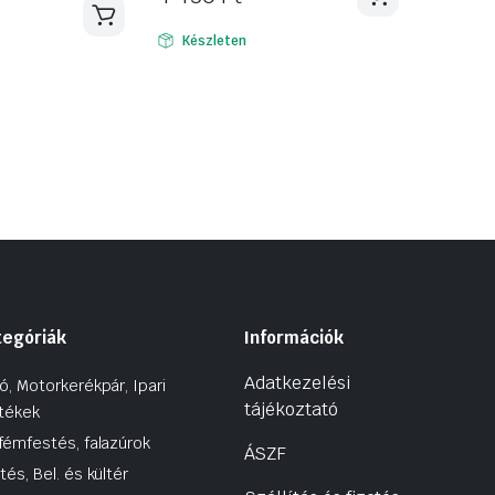
Készleten
tegóriák
Információk
Adatkezelési
ó, Motorkerékpár, Ipari
tájékoztató
tékek
fémfestés, falazúrok
ÁSZF
tés, Bel. és kültér