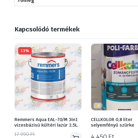
Tömeg
Kapcsolódó termékek
13%
Remmers Aqua EAL-70/M 3in1
CELLKOLOR 0,8 liter
vizesbázisú kültéri lazúr 2,5L.
selyemfényű szürke
Original
Current
17 990
Ft
4 450
Ft