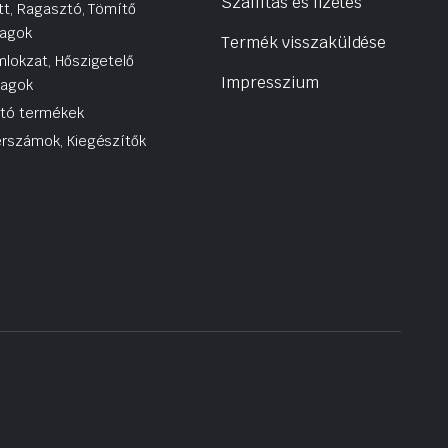
Szállítás és fizetés
tt, Ragasztó, Tömítő
agok
Termék visszaküldése
lokzat, Hőszigetelő
Impresszium
yagok
utó termékek
rszámok, Kiegészítők