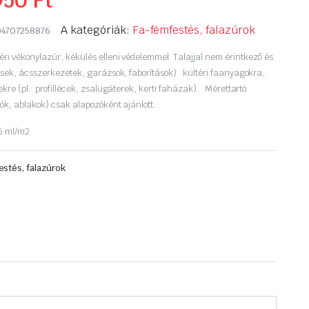
950
Ft
A kategóriák:
Fa-fémfestés, falazúrok
4707258876
ri vékonylazúr, kékülés elleni védelemmel. Talajjal nem érintkező és
tések, ácsszerkezetek, garázsok, faborítások) kültéri faanyagokra,
ekre (pl.: profillécek, zsalugáterek, kerti faházak) . Mérettartó
ók, ablakok) csak alapozóként ajánlott.
6 ml/m2
estés, falazúrok