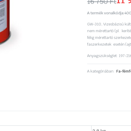
11 
16 750
Ft
Original
Current
A termék vonalkódja:
400
price
price
GW-310, Vizesbázisú külté
was:
is:
nem mérettartó (pl.: kerí
félig mérettartó szerkezet
16
11
faszerkezetek esetén (ajt
750 Ft.
950 Ft.
Anyagszükséglet: 197-21
A kategóriában:
Fa-fémf