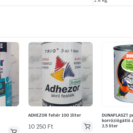
2.8 kg
ADHEZOR fehér 100 1liter
DUNAPLASZT p
korróziógátló 
10 250
Ft
2,5 liter