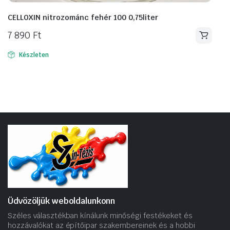
CELLOXIN nitrozománc fehér 100 0,75liter
7 890
Ft
Készleten
Üdvözöljük weboldalunkonn
Széles választékban kínálunk minőségi festékeket és
hozzávalókat az építőipar szakembereinek és a hobbi