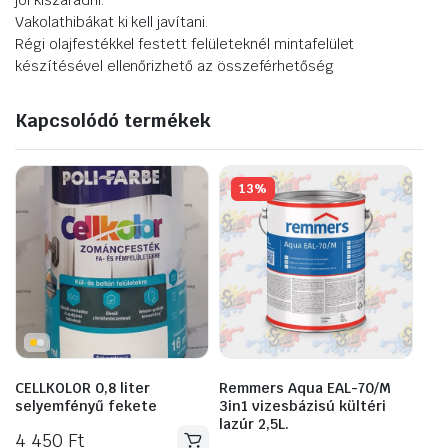
Vakolathibákat ki kell javítani.
Régi olajfestékkel festett felületeknél mintafelület
készítésével ellenőrizhető az összeférhetőség
Kapcsolódó termékek
13%
CELLKOLOR 0,8 liter
Remmers Aqua EAL-70/M
selyemfényű fekete
3in1 vizesbázisú kültéri
lazúr 2,5L.
4 450
Ft