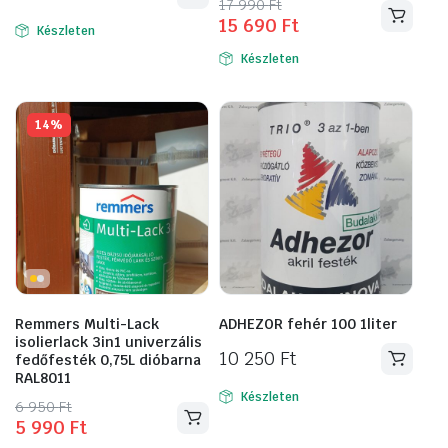
Original
Current
17 990
Ft
15 690
Ft
Ennek
price
price
Készleten
a
was:
is:
Készleten
17
15
terméknek
990 Ft.
690 Ft.
több
variációja
14%
van.
A
változatok
a
termékoldalon
választhatók
ki
Remmers Multi-Lack
ADHEZOR fehér 100 1liter
isolierlack 3in1 univerzális
10 250
Ft
fedőfesték 0,75L dióbarna
RAL8011
Készleten
Original
Current
6 950
Ft
5 990
Ft
price
price