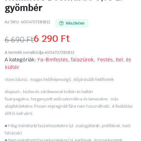
gyömbér
Az SKU:
4004707281812
Készleten
6 290
Ft
6 690
Ft
Original
Current
A termék vonalkódja:
4004707281812
price
price
A kategóriák:
Fa-fémfestés, falazúrok
,
Festés, Bel. és
kültér
was:
is:
Vizes bázisú, magas fedőképességű, időjárásálló fedőfesték
6
6
Alapozó-, köztes és záróbevonat kültéri és beltéri
690 Ft.
290 Ft.
faanyagokra, horganyzott esőcsatornákra és lemezekre, más
alapfelületekre, frissen impregnált fára nem használható. A fixálódási
időt ki kell várni.
■ Félig mérettartó faszerkezetekre (pl. zsalugáterek, profillécek, kerti
faházak)
■ Nem mérettartó faszerkezetekre (pl. kerítések, ácsszerkezetek,