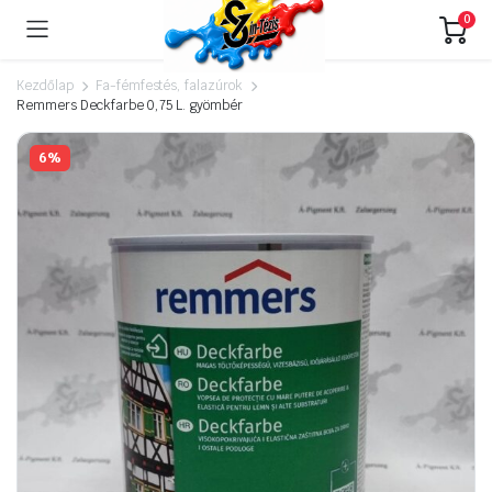
0
Kezdőlap
Fa-fémfestés, falazúrok
Remmers Deckfarbe 0,75 L. gyömbér
6%