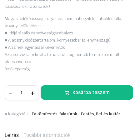
kocsibeállók, faborítások)
Magas fedőképesség, rugalmas, nem pattogzik le, alkálifémálló,
ásványi felületekre is
■ Időjárásálló és nedvességszabályzó
■ Alacsony oldószertartalom, környezetbarát, enyhe szagú
■ A színek egymással keverhetők
Az intenzív színeknél a felhasznált pigmentek természete miatt
alacsonyabb a
fedőképesség.
Remmers
Kosárba teszem
Deckfarbe
0,75
L.
gyömbér
,
A kategóriák:
Fa-fémfestés, falazúrok
Festés, Bel. és kültér
mennyiség
Leírás
További információk