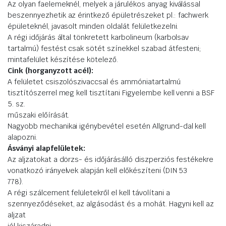
Az olyan faelemeknél, melyek a járulékos anyag kiválással
beszennyezhetik az érintkező épületrészeket pl.: fachwerk
épületeknél, javasolt minden oldalát felületkezelni.
A régi időjárás által tönkretett karbolineum (karbolsav
tartalmú) festést csak sötét színekkel szabad átfesteni;
mintafelület készítése kötelező.
Cink (horganyzott acél):
A felületet csiszolószivaccsal és ammóniatartalmú
tisztítószerrel meg kell tisztítani Figyelembe kell venni a BSF
5. sz.
műszaki előírását.
Nagyobb mechanikai igénybevétel esetén Allgrund-dal kell
alapozni.
Ásványi alapfelületek:
Az aljzatokat a dörzs- és időjárásálló diszperziós festékekre
vonatkozó irányelvek alapján kell előkészíteni (DIN 53
778).
A régi szálcement felületekről el kell távolítani a
szennyeződéseket, az algásodást és a mohát. Hagyni kell az
aljzat
jól kiszáradni.