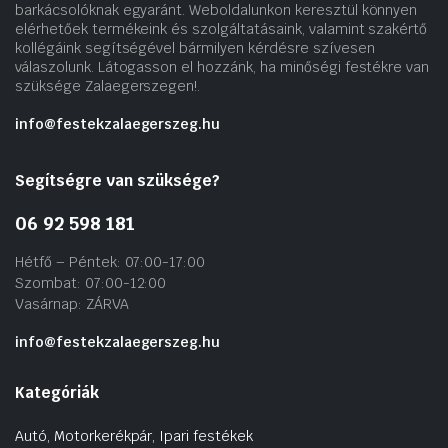
barkácsolóknak egyaránt. Weboldalunkon keresztül könnyen
elérhetőek termékeink és szolgáltatásaink, valamint szakértő
kollégáink segítségével bármilyen kérdésre szívesen
válaszolunk. Látogasson el hozzánk, ha minőségi festékre van
szüksége Zalaegerszegen!.
info@festekzalaegerszeg.hu
Segítségre van szüksége?
06 92 598 181
Hétfő – Péntek: 07:00-17:00
Szombat: 07:00-12:00
Vasárnap: ZÁRVA
info@festekzalaegerszeg.hu
Kategóriák
Autó, Motorkerékpár, Ipari festékek