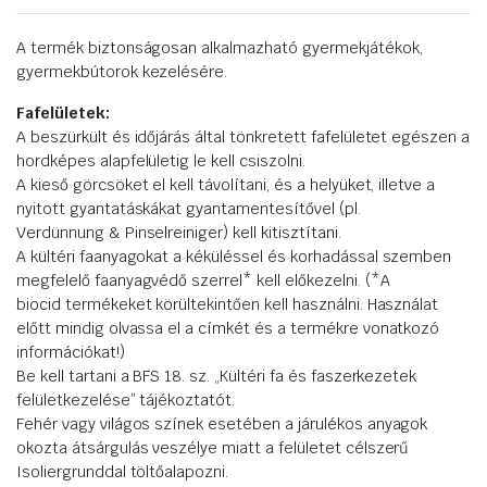
A termék biztonságosan alkalmazható gyermekjátékok,
gyermekbútorok kezelésére.
Fafelületek:
A beszürkült és időjárás által tönkretett fafelületet egészen a
hordképes alapfelületig le kell csiszolni.
A kieső görcsöket el kell távolítani, és a helyüket, illetve a
nyitott gyantatáskákat gyantamentesítővel (pl.
Verdünnung & Pinselreiniger) kell kitisztítani.
A kültéri faanyagokat a kéküléssel és korhadással szemben
megfelelő faanyagvédő szerrel* kell előkezelni. (*A
biocid termékeket körültekintően kell használni. Használat
előtt mindig olvassa el a címkét és a termékre vonatkozó
információkat!)
Be kell tartani a BFS 18. sz. „Kültéri fa és faszerkezetek
felületkezelése” tájékoztatót.
Fehér vagy világos színek esetében a járulékos anyagok
okozta átsárgulás veszélye miatt a felületet célszerű
Isoliergrunddal töltőalapozni.