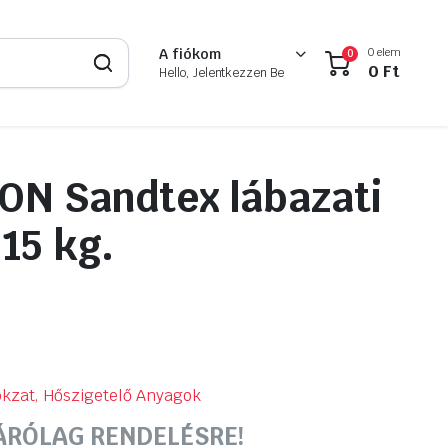
0 elem
A fiókom
0
0
Ft
Hello, Jelentkezzen Be
N Sandtex lábazati
 15 kg.
kzat, Hőszigetelő Anyagok
ÁRÓLAG RENDELÉSRE!