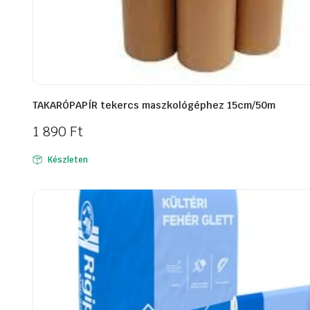
TAKARÓPAPÍR tekercs maszkológéphez 15cm/50m
1 890
Ft
Készleten