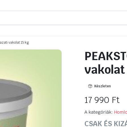
ati vakolat 15 kg.
PEAKSTO
vakolat
Készleten
17 990
Ft
A kategóriák:
Homlo
CSAK ÉS KIZ