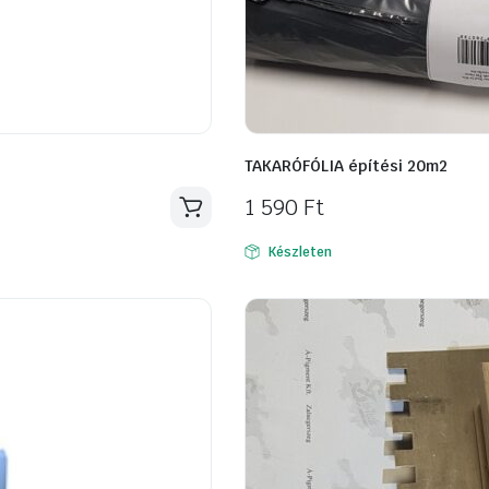
TAKARÓFÓLIA építési 20m2
1 590
Ft
Készleten