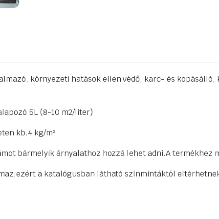
almazó, környezeti hatások ellen védő, karc- és kopásálló, 
alapozó 5L (8-10 m2/liter)
eten kb.4 kg/m²
illámot bármelyik árnyalathoz hozzá lehet adni.A termékhez
lmaz,ezért a katalógusban látható színmintáktól eltérhetnek!