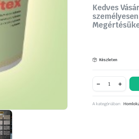
Kedves Vásár
személyesen
Megértésüke
Készleten
PEAKSTON
Sandtex
lábazati
vakolat
15
A kategóriában:
Homlokz
kg.
mennyiség