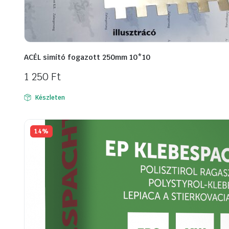
ACÉL simító fogazott 250mm 10*10
1 250
Ft
Készleten
14%