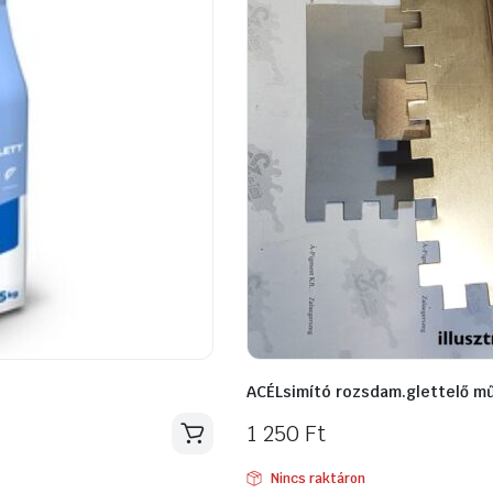
ACÉLsimító rozsdam.glettelő mű
1 250
Ft
Nincs raktáron