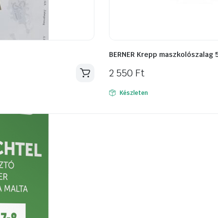
BERNER Krepp maszkolószalag
2 550
Ft
Készleten