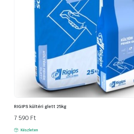
RIGIPS kültéri glett 25kg
7 590
Ft
Készleten