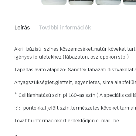
Leírás
További információk
Akril bázisú, színes kőszemcséket,
​natúr köveket
tart
igényes felületekhez (lábazaton, oszlopokon stb.)
Tapadásjavító alapozó: Sandtex lábazati díszvakolat 
Anyagszükséglet:glettelt, egyenletes, sima alapfelül
* Csillámhatású szín pl.160-as szín ( A speciális cs
::˙:. pontokkal jelölt szín,természetes köveket tarma
További információkért érdeklődjön e-mail-be.