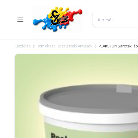
Kezdőlap
Homlokzat, Hőszigetelő Anyagok
PEAKSTON Sandtex lábaz