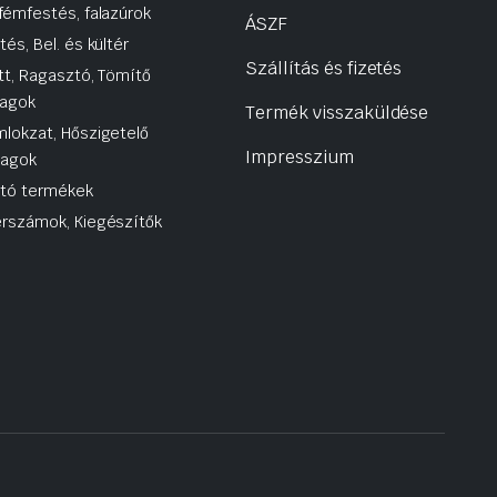
fémfestés, falazúrok
ÁSZF
tés, Bel. és kültér
Szállítás és fizetés
tt, Ragasztó, Tömítő
agok
Termék visszaküldése
lokzat, Hőszigetelő
Impresszium
yagok
utó termékek
rszámok, Kiegészítők