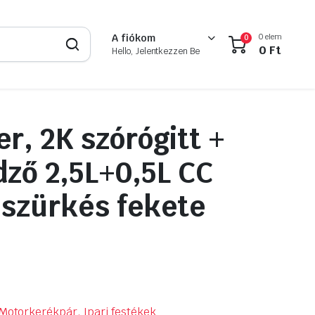
0 elem
A fiókom
0
0
Ft
Hello, Jelentkezzen Be
er, 2K szórógitt +
dző 2,5L+0,5L CC
szürkés fekete
Motorkerékpár, Ipari festékek