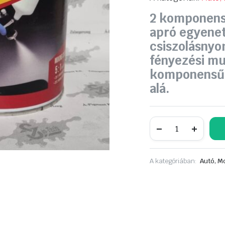
2 komponensű
apró egyenet
csiszolásnyo
fényezési mu
komponensű b
alá.
NEO
Filler,
2K
szórógitt
+
A kategóriában:
Autó, Mo
gyors
edző
2,5L+0,5L
CC
3002GY
szürkés
fekete
mennyiség