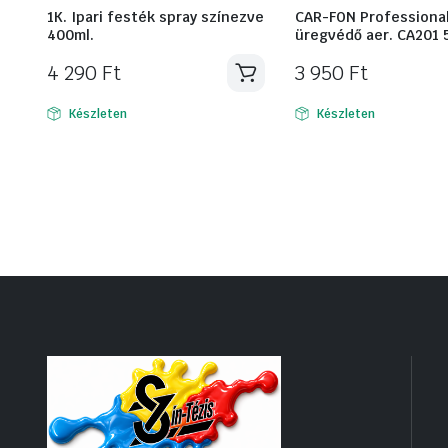
1K. Ipari festék spray színezve
CAR-FON Professiona
400ml.
üregvédő aer. CA201 
4 290
Ft
3 950
Ft
Készleten
Készleten