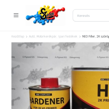
Kezdőlap
Autó, Motorkerékpár, Ipari festékek
NEO Filler, 2K szór