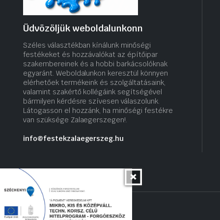
Üdvözöljük weboldalunkonn
Széles választékban kínálunk minőségi
festékeket és hozzávalókat az építőipar
szakembereinek és a hobbi barkácsolóknak
egyaránt. Weboldalunkon keresztül könnyen
elérhetőek termékeink és szolgáltatásaink,
valamint szakértő kollégáink segítségével
bármilyen kérdésre szívesen válaszolunk.
Látogasson el hozzánk, ha minőségi festékre
van szüksége Zalaegerszegen!.
info@festekzalaegerszeg.hu