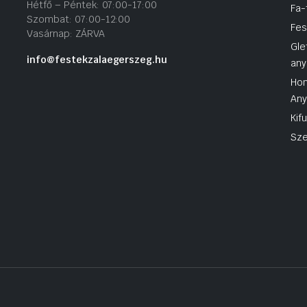
Hétfő – Péntek: 07:00-17:00
Fa-
Szombat: 07:00-12:00
Fes
Vasárnap: ZÁRVA
Gle
info@festekzalaegerszeg.hu
any
Hom
An
Kif
Sze