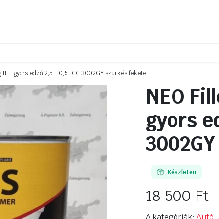
ógitt + gyors edző 2,5L+0,5L CC 3002GY szürkés fekete
NEO Fill
gyors e
3002GY 
Készleten
18 500
Ft
A kategóriák:
Autó, 