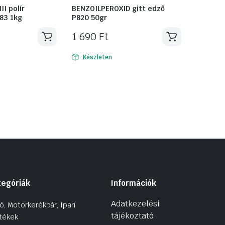
II polír
BENZOILPEROXID gitt edző
83 1kg
P820 50gr
1 690
Ft
Készleten
tegóriák
Információk
Adatkezelési
ó, Motorkerékpár, Ipari
tájékoztató
tékek