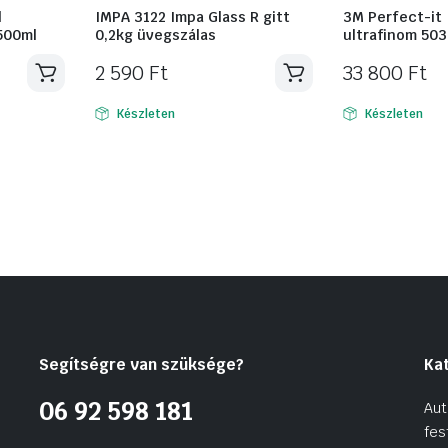
l
IMPA 3122 Impa Glass R gitt
3M Perfect-it I
500ml
0,2kg üvegszálas
ultrafinom 503
2 590
Ft
33 800
Ft
Készleten
Készleten
Segítségre van szüksége?
Ka
06 92 598 181
Aut
fes