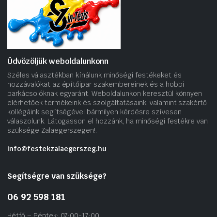
Üdvözöljük weboldalunkonn
Széles választékban kínálunk minőségi festékeket és
hozzávalókat az építőipar szakembereinek és a hobbi
barkácsolóknak egyaránt. Weboldalunkon keresztül könnyen
elérhetőek termékeink és szolgáltatásaink, valamint szakértő
kollégáink segítségével bármilyen kérdésre szívesen
válaszolunk. Látogasson el hozzánk, ha minőségi festékre van
szüksége Zalaegerszegen!.
info@festekzalaegerszeg.hu
Segítségre van szüksége?
06 92 598 181
Hétfő – Péntek: 07:00-17:00