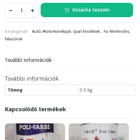
MOTIP
Kosárba teszem
ipari
javítófesték
400ml.
RAL
,
A kategóriák:
Autó, Motorkerékpár, Ipari festékek
Fa-fémfestés,
7016
mennyiség
falazúrok
További információk
További információk
Tömeg
0.5 kg
Kapcsolódó termékek