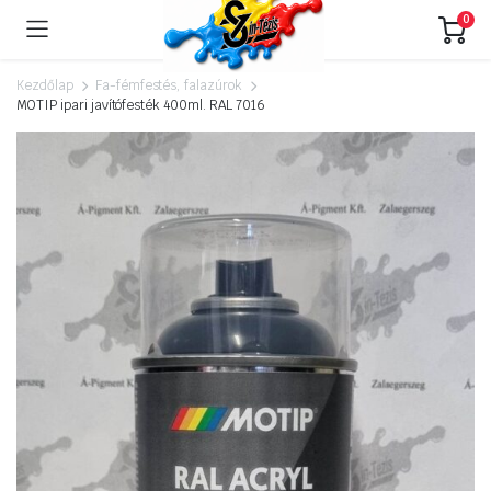
0
Kezdőlap
Fa-fémfestés, falazúrok
MOTIP ipari javítófesték 400ml. RAL 7016