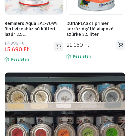
Remmers Aqua EAL-70/M
DUNAPLASZT primer
3in1 vizesbázisú kültéri
korróziógátló alapozó
lazúr 2,5L.
szürke 2,5 liter
Original
Current
17 990
Ft
21 150
Ft
15 690
Ft
Ennek
price
price
a
was:
is:
Készleten
Készleten
17
15
terméknek
990 Ft.
690 Ft.
több
variációja
van.
A
változatok
a
termékoldalon
választhatók
ki