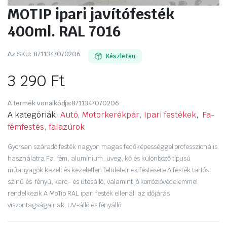
MOTIP ipari javítófesték
400ml. RAL 7016
Az SKU:
8711347070206
Készleten
3 290
Ft
A termék vonalkódja:
8711347070206
A kategóriák:
Autó, Motorkerékpár, Ipari festékek
,
Fa-
fémfestés, falazúrok
Gyorsan száradó festék nagyon magas fedőképességgel professzionális
használatra Fa, fém, alumínium, üveg, kő és különböző típusú
műanyagok kezelt és kezeletlen felületeinek festésére A festék tartós
színű és fényű, karc- és ütésálló, valamint jó korrózióvédelemmel
rendelkezik A MoTip RAL ipari festék ellenáll az időjárás
viszontagságainak, UV-álló és fényálló