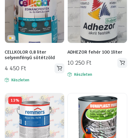
CELLKOLOR 0,8 liter
ADHEZOR fehér 100 1liter
selyemfényű sötétzöld
10 250
Ft
4 450
Ft
Készleten
Készleten
13%