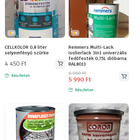
CELLKOLOR 0,8 liter
Remmers Multi-Lack
selyemfényű szürke
isolierlack 3in1 univerzális
fedőfesték 0,75L dióbarna
4 450
Ft
RAL8011
Original
Current
6 950
Ft
Készleten
5 990
Ft
price
price
was:
is:
Készleten
6
5
950 Ft.
990 Ft.