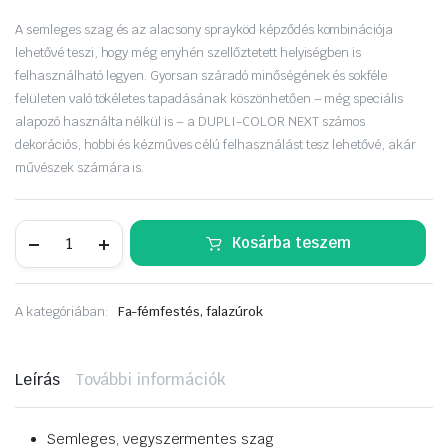
A semleges szag és az alacsony sprayköd képződés kombinációja
lehetővé teszi, hogy még enyhén szellőztetett helyiségben is
felhasználható legyen. Gyorsan száradó minőségének és sokféle
felületen való tökéletes tapadásának köszönhetően – még speciális
alapozó használta nélkül is – a DUPLI-COLOR NEXT számos
dekorációs, hobbi és kézműves célú felhasználást tesz lehetővé, akár
művészek számára is.
MOTIP
Kosárba teszem
Dupli
Color
Next
ClearCoat
A kategóriában:
Fa-fémfestés, falazúrok
fényes
lakk
aer.
400ml
Leírás
További információk
mennyiség
Semleges, vegyszermentes szag