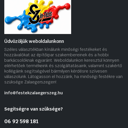
Üdvözöljük weboldalunkonn
Széles választékban kínálunk minőségi festékeket és
hozzávalókat az építőipar szakembereinek és a hobbi
barkácsolóknak egyaránt. Weboldalunkon keresztül könnyen
elérhetőek termékeink és szolgáltatásaink, valamint szakértő
kollégáink segítségével bármilyen kérdésre szívesen
válaszolunk. Látogasson el hozzánk, ha minőségi festékre van
szüksége Zalaegerszegen!.
info@festekzalaegerszeg.hu
Segítségre van szüksége?
06 92 598 181