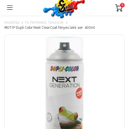
0
Kezdőlap
Fa-fémfestés, falazúrok
MOTIP Dupli Color Next ClearCoat fényes lakk aer. 400ml