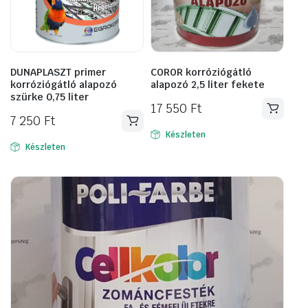
DUNAPLASZT primer
COROR korróziógátló
korróziógátló alapozó
alapozó 2,5 liter fekete
szürke 0,75 liter
17 550
Ft
7 250
Ft
Készleten
Készleten