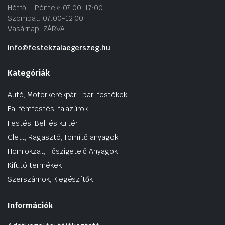
Hétfő – Péntek: 07:00-17:00
Szombat: 07:00-12:00
Vasárnap: ZÁRVA
info@festekzalaegerszeg.hu
Kategóriák
Autó, Motorkerékpár, Ipari festékek
Fa-fémfestés, falazúrok
Festés, Bel. és kültér
Glett, Ragasztó, Tömítő anyagok
Homlokzat, Hőszigetelő Anyagok
Kifutó termékek
Szerszámok, Kiegészítők
Információk