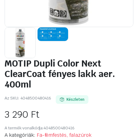
MOTIP Dupli Color Next
ClearCoat fényes lakk aer.
400ml
Az SKU:
4048500480416
Készleten
3 290
Ft
A termék vonalkódja:
4048500480416
A kategóriák:
Fa-fémfestés, falazúrok