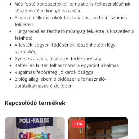
Más festékrendszerekkel kompatibilis felhasználásának
köszönhetően könnyű használat
Alapozó nélkül is tökéletes tapadást biztosít számos
felületen
Hungarocell és festhető műanyag felületre is közvetlenül
felvihető
A festék kiegyenlítődésének köszönhetően lágy
szóráskép
Gyors száradás, tökéletes fedőképesség
Beltéri és kültéri felhasználásra egyaránt alkalmas
Rugalmas fedőréteg, jó karcállósággal
Biológiailag lebomló oldószer a felhasználó-
barátalkalmazás érdekében
Kapcsolódó termékek
14%