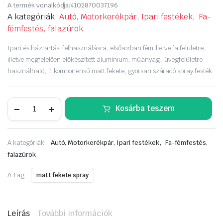
A termék vonalkódja:
4102870037196
A kategóriák:
Autó, Motorkerékpár, Ipari festékek
,
Fa-
fémfestés, falazúrok
Ipari és háztartási felhasználásra, elsősorban fém illetve fa felületre,
illetve megfelelően előkészített alumínium, műanyag , üvegfelületre
használható, 1 komponensű matt fekete, gyorsan száradó spray festék.
CARSYSTEM
Kosárba teszem
Rally
matt
fekete
aer.
,
A kategóriák:
Autó, Motorkerékpár, Ipari festékek
Fa-fémfestés,
7602,
400ml
falazúrok
mennyiség
A Tag:
matt fekete spray
Leírás
További információk