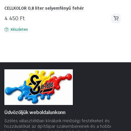
CELLKOLOR 0,8 liter selyemfényű fehér
4 450
Ft
Készleten
Üdvözöljük weboldalunkonn
Széles választékban kínálunk minőségi festékeket és
hozzávalókat az építőipar szakembereinek és a hobbi