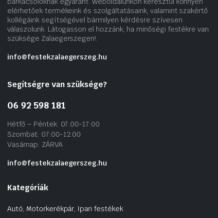
barkácsolóknak egyaránt. Weboldalunkon keresztül könnyen
elérhetőek termékeink és szolgáltatásaink, valamint szakértő
kollégáink segítségével bármilyen kérdésre szívesen
válaszolunk. Látogasson el hozzánk, ha minőségi festékre van
szüksége Zalaegerszegen!.
info@festekzalaegerszeg.hu
Segítségre van szüksége?
06 92 598 181
Hétfő – Péntek: 07:00-17:00
Szombat: 07:00-12:00
Vasárnap: ZÁRVA
info@festekzalaegerszeg.hu
Kategóriák
Autó, Motorkerékpár, Ipari festékek