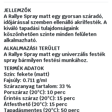
JELLEMZŐK
A Rallye Spray matt egy gyorsan száradó,
időjárással szemben ellenálló akrilfesték. A
kiváló tapadási tulajdonságaink
köszönhetően szinte minden felületen
alkalmazható.
ALKALMAZÁSI TERÜLET
A Rallye Spray matt egy univerzális festék
spray bármilyen festési munkához.
TERMÉK ADATOK
Szín: fekete (matt)
Fajsúly: 0.711 g/mI
Szárazanyag tartalom: 33 %
Porszáraz (20°C): 10 perc
Érintés száraz (20°C): 15 perc
Átfesthető (20°C): 15 perc
Tapadásmentes (20°C): 50 perc