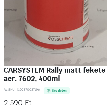
CARSYSTEM Rally matt fekete
aer. 7602, 400ml
Az SKU:
4102870037196
Készleten
2 590
Ft