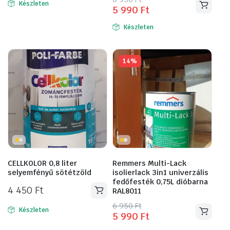
Készleten
5 990
Ft
price
price
was:
is:
Készleten
6
5
950 Ft.
990 Ft.
14%
CELLKOLOR 0,8 liter
Remmers Multi-Lack
selyemfényű sötétzöld
isolierlack 3in1 univerzális
fedőfesték 0,75L dióbarna
4 450
Ft
RAL8011
Original
Current
6 950
Ft
Készleten
5 990
Ft
price
price
was:
is: