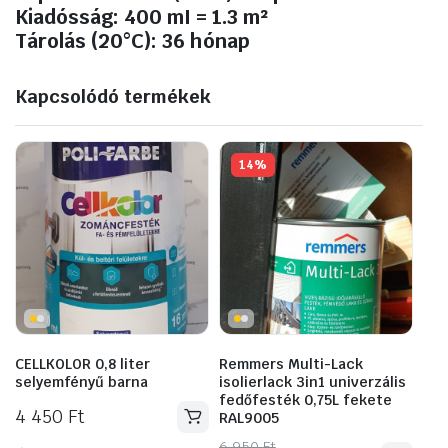
Kiadósság: 400 mI = 1.3 m²
Tárolás (20°C): 36 hónap
Kapcsolódó termékek
14%
CELLKOLOR 0,8 liter
Remmers Multi-Lack
selyemfényű barna
isolierlack 3in1 univerzális
fedőfesték 0,75L fekete
4 450
Ft
RAL9005
Original
Current
6 950
Ft