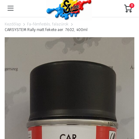
0
Kezdőlap
Fa-fémfestés, falazúrok
CARSYSTEM Rally matt fekete aer. 7602, 400ml