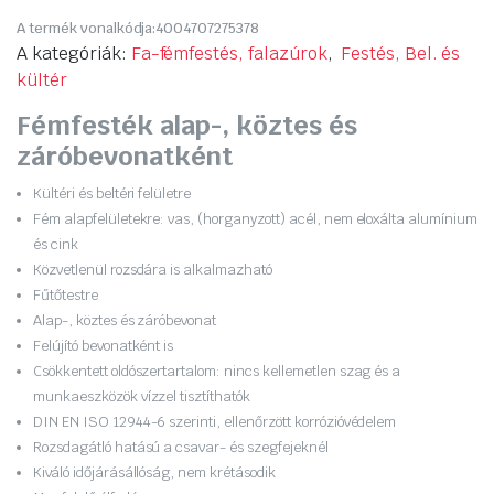
Original
Current
A termék vonalkódja:
4004707275378
price
price
A kategóriák:
Fa-fémfestés, falazúrok
,
Festés, Bel. és
kültér
was:
is:
Fémfesték alap-, köztes és
7
6
záróbevonatként
390 Ft.
350 Ft.
Kültéri és beltéri felületre
Fém alapfelületekre: vas, (horganyzott) acél, nem eloxálta alumínium
és cink
Közvetlenül rozsdára is alkalmazható
Fűtőtestre
Alap-, köztes és záróbevonat
Felújító bevonatként is
Csökkentett oldószertartalom: nincs kellemetlen szag és a
munkaeszközök vízzel tisztíthatók
DIN EN ISO 12944-6 szerinti, ellenőrzött korrózióvédelem
Rozsdagátló hatású a csavar- és szegfejeknél
Kiváló időjárásállóság, nem krétásodik