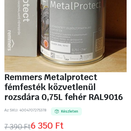
Remmers Metalprotect
fémfesték közvetlenül
rozsdára 0,75L fehér RAL9016
Az SKU:
4004707275378
Készleten
6 350
Ft
7 390
Ft