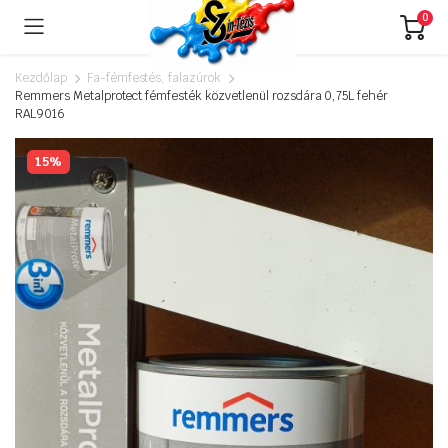
0
Kezdőlap
Fa-fémfestés, falazúrok
Remmers Metalprotect fémfesték közvetlenül rozsdára 0,75L fehér
RAL9016
15%