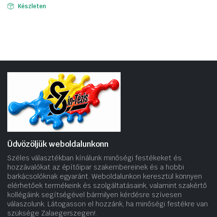
Készleten
Üdvözöljük weboldalunkonn
Széles választékban kínálunk minőségi festékeket és
hozzávalókat az építőipar szakembereinek és a hobbi
barkácsolóknak egyaránt. Weboldalunkon keresztül könnyen
elérhetőek termékeink és szolgáltatásaink, valamint szakértő
kollégáink segítségével bármilyen kérdésre szívesen
válaszolunk. Látogasson el hozzánk, ha minőségi festékre van
szüksége Zalaegerszegen!.