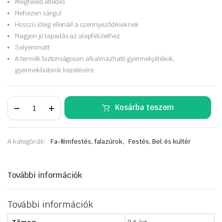
Megfelelő élfedés
Nehezen sárgul
Hosszú ideig ellenáll a szennyeződéseknek
Nagyon jó tapadás az alapfelülethez
Selyemmatt
A termék biztonságosan alkalmazható gyermekjátékok,
gyermekbútorok kezelésére.
Remmers
Kosárba teszem
Metalprotect
fémfesték
közvetlenül
rozsdára
,
A kategóriák:
Fa-fémfestés, falazúrok
Festés, Bel. és kültér
0,75L
fehér
RAL9016
mennyiség
További információk
További információk