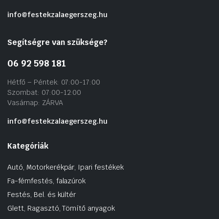
info@festekzalaegerszeg.hu
Segítségre van szüksége?
06 92 598 181
Hétfő – Péntek: 07:00-17:00
Szombat: 07:00-12:00
Vasárnap: ZÁRVA
info@festekzalaegerszeg.hu
Kategóriák
Autó, Motorkerékpár, Ipari festékek
Fa-fémfestés, falazúrok
Festés, Bel. és kültér
Glett, Ragasztó, Tömítő anyagok