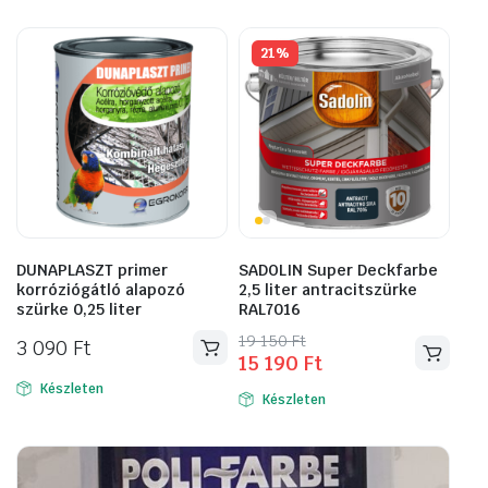
890 Ft.
590 Ft.
21%
DUNAPLASZT primer
SADOLIN Super Deckfarbe
korróziógátló alapozó
2,5 liter antracitszürke
szürke 0,25 liter
RAL7016
Original
Current
19 150
Ft
3 090
Ft
15 190
Ft
price
price
was:
is:
Készleten
Készleten
19
15
150 Ft.
190 Ft.