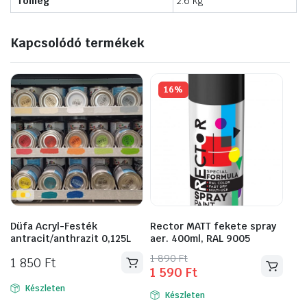
Tömeg
2.6 kg
Kapcsolódó termékek
16%
Düfa Acryl-Festék
Rector MATT fekete spray
antracit/anthrazit 0,125L
aer. 400ml, RAL 9005
Original
Current
1 890
Ft
1 850
Ft
1 590
Ft
price
price
was:
is:
Készleten
Készleten
1
1