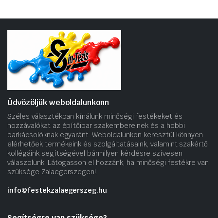
Üdvözöljük weboldalunkonn
Széles választékban kínálunk minőségi festékeket és
hozzávalókat az építőipar szakembereinek és a hobbi
barkácsolóknak egyaránt. Weboldalunkon keresztül könnyen
elérhetőek termékeink és szolgáltatásaink, valamint szakértő
kollégáink segítségével bármilyen kérdésre szívesen
válaszolunk. Látogasson el hozzánk, ha minőségi festékre van
szüksége Zalaegerszegen!.
info@festekzalaegerszeg.hu
Segítségre van szüksége?