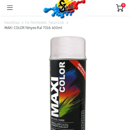
0
Kezdőlap
Fa-fémfestés, falazúrok
MAXI COLOR fényes Ral 7016 400ml