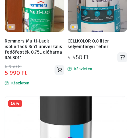
Remmers Multi-Lack
CELLKOLOR 0,8 liter
isolierlack 3in1 univerzális
selyemfényű fehér
fedőfesték 0,75L dióbarna
4 450
Ft
RAL8011
Original
Current
6 950
Ft
Készleten
5 990
Ft
price
price
was:
is:
Készleten
6
5
950 Ft.
990 Ft.
16%