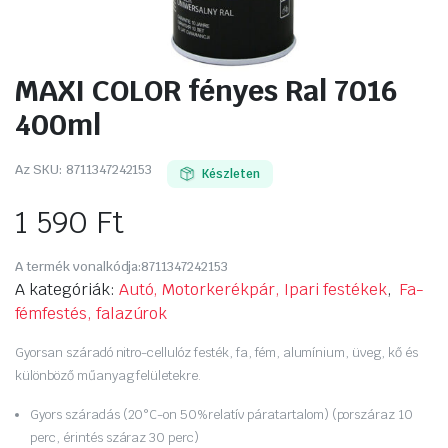
MAXI COLOR fényes Ral 7016
400ml
Az SKU:
8711347242153
Készleten
1 590
Ft
A termék vonalkódja:
8711347242153
A kategóriák:
Autó, Motorkerékpár, Ipari festékek
,
Fa-
fémfestés, falazúrok
Gyorsan száradó nitro-cellulóz festék, fa, fém, alumínium, üveg, kő és
különböző műanyag felületekre.
Gyors száradás (20°C-on 50%relatív páratartalom) (porszáraz 10
perc, érintés száraz 30 perc)