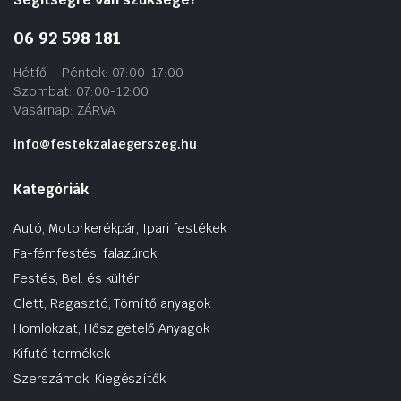
06 92 598 181
Hétfő – Péntek: 07:00-17:00
Szombat: 07:00-12:00
Vasárnap: ZÁRVA
info@festekzalaegerszeg.hu
Kategóriák
Autó, Motorkerékpár, Ipari festékek
Fa-fémfestés, falazúrok
Festés, Bel. és kültér
Glett, Ragasztó, Tömítő anyagok
Homlokzat, Hőszigetelő Anyagok
Kifutó termékek
Szerszámok, Kiegészítők