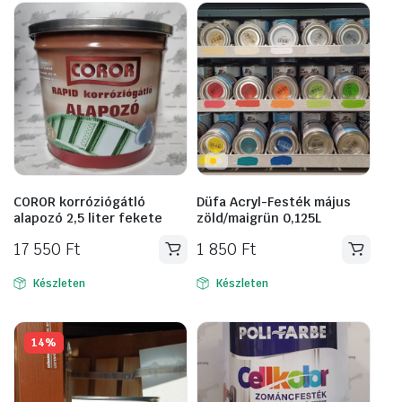
COROR korróziógátló
Düfa Acryl-Festék május
alapozó 2,5 liter fekete
zöld/maigrün 0,125L
17 550
Ft
1 850
Ft
Készleten
Készleten
14%