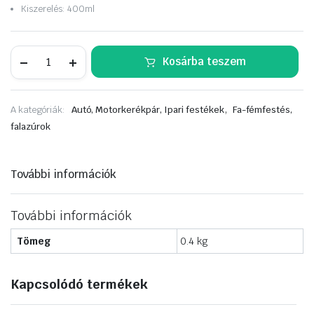
Kiszerelés: 400ml
MAXI
Kosárba teszem
COLOR
fényes
Ral
7016
,
A kategóriák:
Autó, Motorkerékpár, Ipari festékek
Fa-fémfestés,
400ml
mennyiség
falazúrok
További információk
További információk
Tömeg
0.4 kg
Kapcsolódó termékek