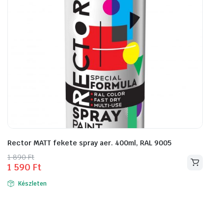
Rector MATT fekete spray aer. 400ml, RAL 9005
Original
Current
1 890
Ft
1 590
Ft
price
price
was:
is:
Készleten
1
1
890 Ft.
590 Ft.