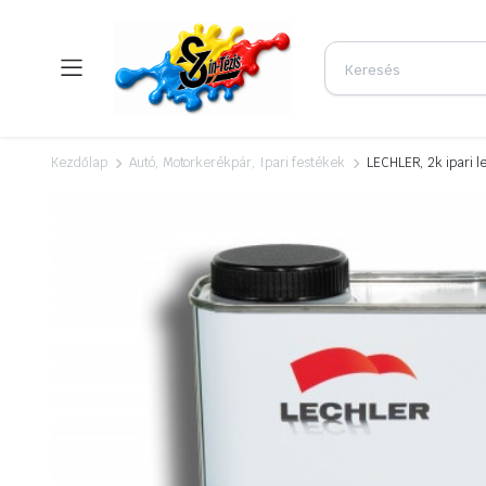
Kezdőlap
Autó, Motorkerékpár, Ipari festékek
LECHLER, 2k ipari le