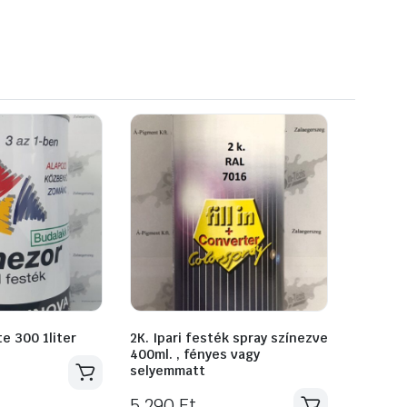
e 300 1liter
2K. Ipari festék spray színezve
400ml. , fényes vagy
selyemmatt
5 290
Ft