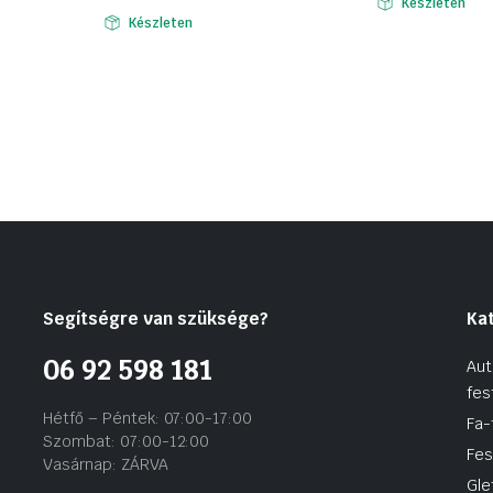
Készleten
Készleten
Segítségre van szüksége?
Ka
06 92 598 181
Aut
fes
Hétfő – Péntek: 07:00-17:00
Fa-
Szombat: 07:00-12:00
Fes
Vasárnap: ZÁRVA
Gle