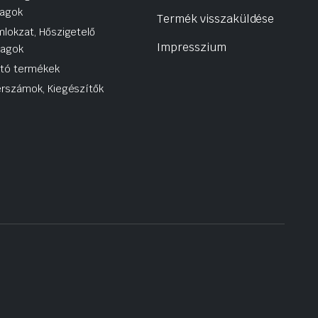
agok
Termék visszaküldése
lokzat, Hőszigetelő
Impresszium
yagok
utó termékek
rszámok, Kiegészítők