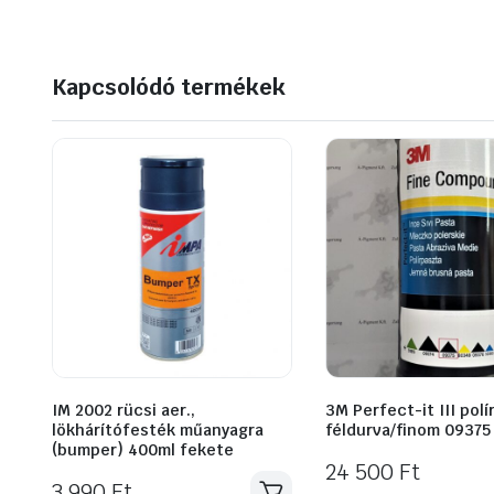
Kapcsolódó termékek
IM 2002 rücsi aer.,
3M Perfect-it III polí
lökhárítófesték műanyagra
féldurva/finom 09375 
(bumper) 400ml fekete
24 500
Ft
3 990
Ft