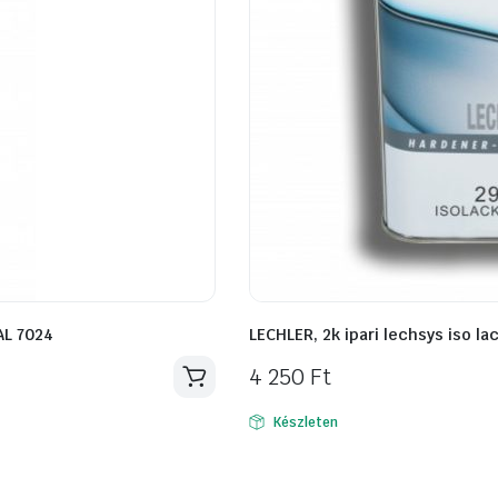
RAL 7024
LECHLER, 2k ipari lechsys iso l
4 250
Ft
Készleten