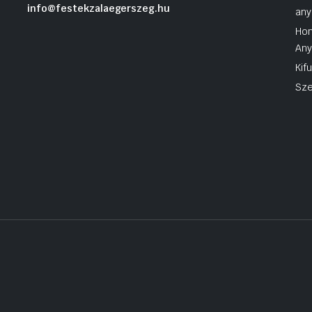
info@festekzalaegerszeg.hu
any
Hom
An
Kif
Sze