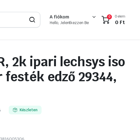
0 elem
A fiókom
0
0
Ft
Hello, Jelentkezzen Be
, 2k ipari lechsys iso
r festék edző 29344,
6
Készleten
23816005306