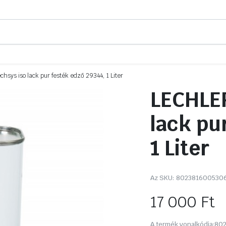
chsys iso lack pur festék edző 29344, 1 Liter
LECHLER
lack pu
1 Liter
Az SKU:
802381600530
17 000
Ft
A termék vonalkódja:
80