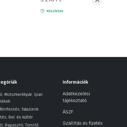
Készleten
tegóriák
Információk
Adatkezelési
ó, Motorkerékpár, Ipari
tájékoztató
tékek
fémfestés, falazúrok
ÁSZF
tés, Bel. és kültér
Szállítás és fizetés
tt, Ragasztó, Tömítő