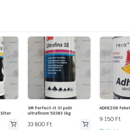
r
3M Perfect-it III polír
ADHEZOR feket
1liter
ultrafinom 50383 1kg
9 150
Ft
33 800
Ft