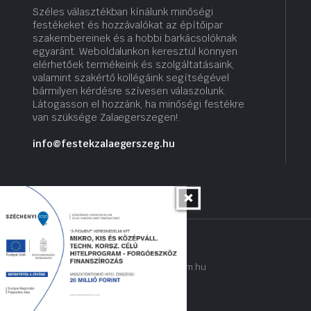
Széles választékban kínálunk minőségi
festékeket és hozzávalókat az építőipar
szakembereinek és a hobbi barkácsolóknak
egyaránt. Weboldalunkon keresztül könnyen
elérhetőek termékeink és szolgáltatásaink,
valamint szakértő kollégáink segítségével
bármilyen kérdésre szívesen válaszolunk.
Látogasson el hozzánk, ha minőségi festékre
van szüksége Zalaegerszegen!.
info@festekzalaegerszeg.hu
Copyright 2022 © hogyantalaljanakram.hu