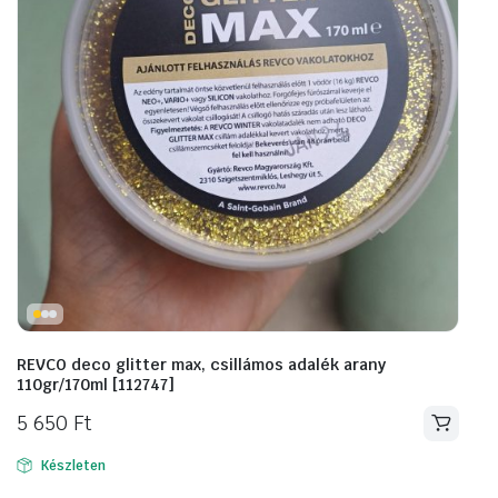
REVCO deco glitter max, csillámos adalék arany
110gr/170ml [112747]
5 650
Ft
Készleten