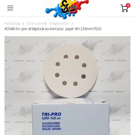
0
Kezdőlap
Szerszámok, Kiegészítők
KOVAX tri-pro st tépőzáras körcsisz. papír 8h 125mm P120