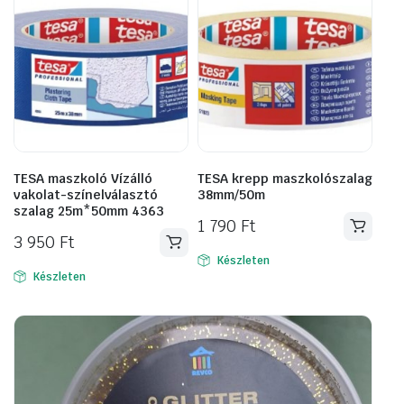
TESA maszkoló Vízálló
TESA krepp maszkolószalag
vakolat-színelválasztó
38mm/50m
szalag 25m*50mm 4363
1 790
Ft
3 950
Ft
Készleten
Készleten