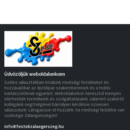
Üdvözöljük weboldalunkonn
Széles választékban kínálunk minőségi festékeket és
hozzávalókat az építőipar szakembereinek és a hobbi
barkácsolóknak egyaránt. Weboldalunkon keresztül könnyen
elérhetőek termékeink és szolgáltatásaink, valamint szakértő
kollégáink segítségével bármilyen kérdésre szívesen
válaszolunk. Látogasson el hozzánk, ha minőségi festékre van
szüksége Zalaegerszegen!.
info@festekzalaegerszeg.hu