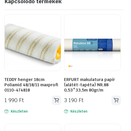
Kapcsolódó termékek
TEDDY henger 18cm
ERFURT makulatura papír
Poliamid 48/18/11 maxprofi
(alátét-tapéta) NR.88
0110-474818
0,53*33,5m 80gr/m
1 990
Ft
3 190
Ft
Készleten
Készleten