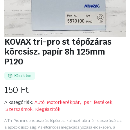
KOVAX tri-pro st tépőzáras
körcsisz. papír 8h 125mm
P120
Készleten
150
Ft
A kategóriák:
Autó, Motorkerékpár, Ipari festékek
,
Szerszámok, Kiegészítők
A Tri-Pro minden csiszolási lépésre alkalmazható a fém csiszolástól az
alapozó csiszolásig. Az eltömődés megakadályozása érdekében, a