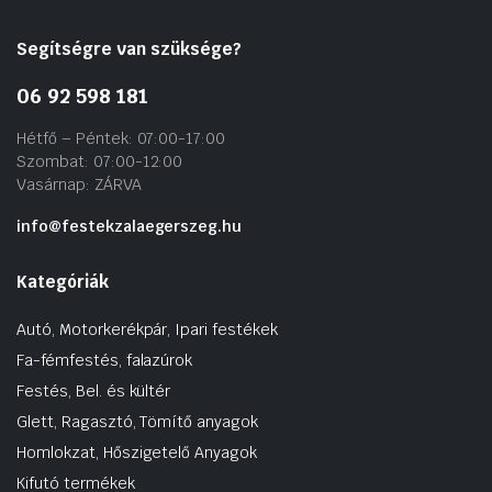
Segítségre van szüksége?
06 92 598 181
Hétfő – Péntek: 07:00-17:00
Szombat: 07:00-12:00
Vasárnap: ZÁRVA
info@festekzalaegerszeg.hu
Kategóriák
Autó, Motorkerékpár, Ipari festékek
Fa-fémfestés, falazúrok
Festés, Bel. és kültér
Glett, Ragasztó, Tömítő anyagok
Homlokzat, Hőszigetelő Anyagok
Kifutó termékek