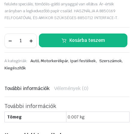
felülete speciális, tömődés-gátló anyaggal van ellátva. Ár-érték
arányban a legkedvezőbb papír család. HASZNÁLJA A 8850169
FELFOGATÓVAL ÉS AMIKOR SZÜKSÉGES 8850712 INTERFACE-T.
KOVAX
Kosárba teszem
tri-
pro
st
tépőzáras
,
A kategóriák:
Autó, Motorkerékpár, Ipari festékek
Szerszámok,
körcsisz.
papír
Kiegészítők
8h
125mm
P120
mennyiség
További információk
Vélemények (0)
További információk
Tömeg
0.007 kg