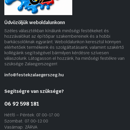
Üdvözöljük weboldalunkonn
Széles választékban kínálunk minőségi festékeket és
hozzávalókat az építőipar szakembereinek és a hobbi
barkácsolóknak egyaránt. Weboldalunkon keresztül könnyen
elérhetőek termékeink és szolgáltatásaink, valamint szakértő
kollégáink segítségével bármilyen kérdésre szívesen
válaszolunk. Látogasson el hozzánk, ha minőségi festékre van
szüksége Zalaegerszegen!.
info@festekzalaegerszeg.hu
Segítségre van szüksége?
06 92 598 181
Hétfő – Péntek: 07:00-17:00
Szombat: 07:00-12:00
Vasárnap: ZÁRVA