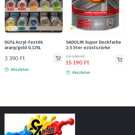
Düfa Acryl-Festék
SADOLIN Super Deckfarbe
arany/gold 0,125L
2,5 liter ezüstszürke
Original
Current
19 150
Ft
3 390
Ft
15 190
Ft
price
price
was:
is:
Készleten
Készleten
19
15
150 Ft.
190 Ft.