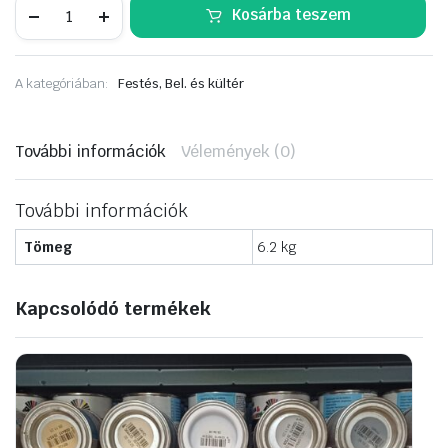
KITTFORT
Kosárba teszem
mészfesték
fehér
6kg
mennyiség
A kategóriában:
Festés, Bel. és kültér
További információk
Vélemények (0)
További információk
Tömeg
6.2 kg
Kapcsolódó termékek