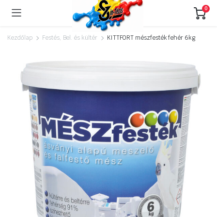
0
Kezdőlap
Festés, Bel. és kültér
KITTFORT mészfesték fehér 6kg