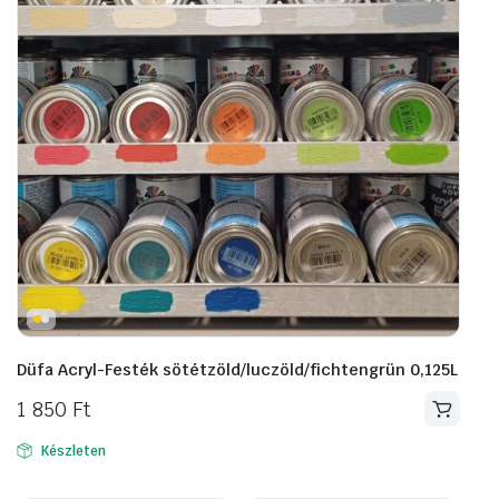
Düfa Acryl-Festék sötétzöld/luczöld/fichtengrün 0,125L
1 850
Ft
Készleten