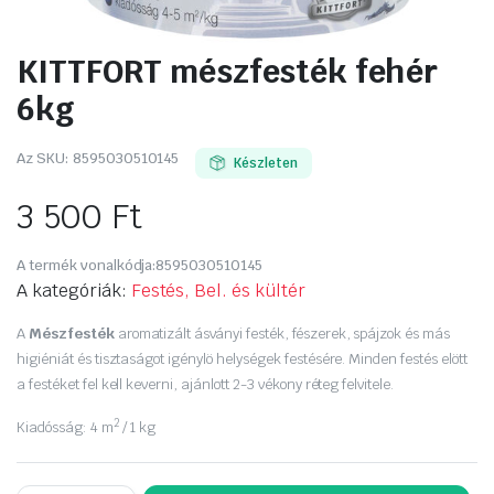
KITTFORT mészfesték fehér
6kg
Az SKU:
8595030510145
Készleten
3 500
Ft
A termék vonalkódja:
8595030510145
A kategóriák:
Festés, Bel. és kültér
A
Mészfesték
aromatizált ásványi festék, fészerek, spájzok és más
higiéniát és tisztaságot igénylö helységek festésére. Minden festés elött
a festéket fel kell keverni, ajánlott 2-3 vékony réteg felvitele.
2
Kiadósság: 4 m
/ 1 kg