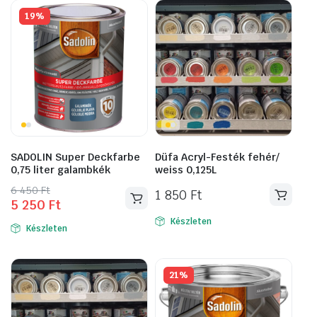
19%
SADOLIN Super Deckfarbe
Düfa Acryl-Festék fehér/
0,75 liter galambkék
weiss 0,125L
Original
Current
6 450
Ft
1 850
Ft
5 250
Ft
price
price
was:
is:
Készleten
Készleten
6
5
450 Ft.
250 Ft.
21%