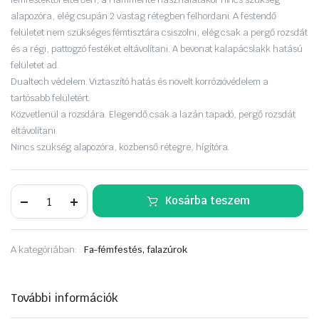
050 Ft.
190 Ft.
alapozóra, elég csupán 2 vastag rétegben felhordani. A festendő
felületet nem szükséges fémtisztára csiszolni, elég csak a pergő rozsdát
és a régi, pattogzó festéket eltávolítani. A bevonat kalapácslakk hatású
felületet ad.
Dualtech védelem. Viztaszító hatás és növelt korrózióvédelem a
tartósabb felületért.
Közvetlenül a rozsdára. Elegendő csak a lazán tapadó, pergő rozsdát
eltávolítani.
Nincs szükség alapozóra, közbenső rétegre, hígítóra.
Hammerite
Kosárba teszem
Kalapácslakk
közvetlenül
a
rozsdára
A kategóriában:
Fa-fémfestés, falazúrok
0,75liter
Szürke
mennyiség
További információk