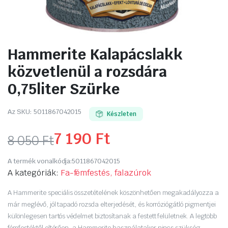
Hammerite Kalapácslakk
közvetlenül a rozsdára
0,75liter Szürke
Az SKU:
5011867042015
Készleten
7 190
Ft
8 050
Ft
Original
Current
A termék vonalkódja:
5011867042015
price
price
A kategóriák:
Fa-fémfestés, falazúrok
was:
is:
A Hammerite speciális összetételének köszönhetően megakadályozza a
már meglévő, jól tapadó rozsda elterjedését, és korróziógátló pigmentjei
8
7
különlegesen tartós védelmet biztosítanak a festett felületnek. A legtöbb
fémfestéktől eltérően, a Hammerite használatakor nincs szükség