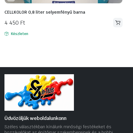
CELLKOLOR 0,8 liter selyemfényű barna
4 450
Ft
Készleten
Üdvözöljük weboldalunkonn
Széles választékban kínálunk minőségi festékeket és
hozzávalókat az építőipar szakembereinek és a hobbi