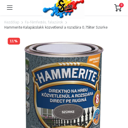
0
Kezdőlap
Fa-fémfestés, falazúrok
Hammerite Kalapácslakk közvetlenül a rozsdára 0,75liter Szürke
11%