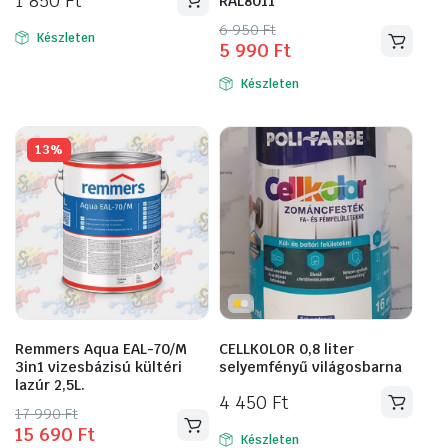
1 850
Ft
RAL8011
Original
Current
6 950
Ft
Készleten
5 990
Ft
price
price
was:
is:
Készleten
6
5
950 Ft.
990 Ft.
13%
Remmers Aqua EAL-70/M
CELLKOLOR 0,8 liter
3in1 vizesbázisú kültéri
selyemfényű világosbarna
lazúr 2,5L.
4 450
Ft
Original
Current
17 990
Ft
15 690
Ft
Ennek
price
price
Készleten