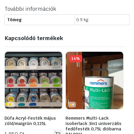
További információk
Tömeg
0.9 kg
Kapcsolódó termékek
14%
Düfa Acryl-Festék május
Remmers Multi-Lack
zöld/maigrün 0,125L
isolierlack 3in1 univerzális
fedőfesték 0,75L dióbarna