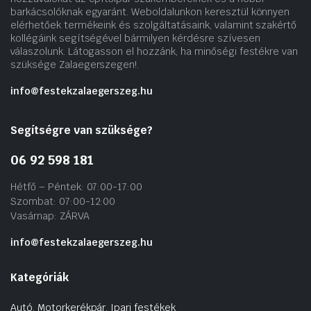
barkácsolóknak egyaránt. Weboldalunkon keresztül könnyen
elérhetőek termékeink és szolgáltatásaink, valamint szakértő
kollégáink segítségével bármilyen kérdésre szívesen
válaszolunk. Látogasson el hozzánk, ha minőségi festékre van
szüksége Zalaegerszegen!.
info@festekzalaegerszeg.hu
Segítségre van szüksége?
06 92 598 181
Hétfő – Péntek: 07:00-17:00
Szombat: 07:00-12:00
Vasárnap: ZÁRVA
info@festekzalaegerszeg.hu
Kategóriák
Autó, Motorkerékpár, Ipari festékek