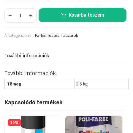
Hammerite
Kosárba teszem
Hőálló
Spray
600°C
fekete
A kategóriában:
Fa-fémfestés, falazúrok
400ml
mennyiség
További információk
További információk
Tömeg
0.5 kg
Kapcsolódó termékek
16%