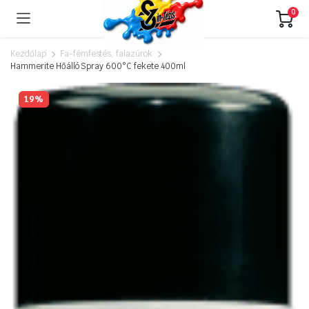
0
Kezdőlap
Fa-fémfestés, falazúrok
Hammerite Hőálló Spray 600°C fekete 400ml
19%