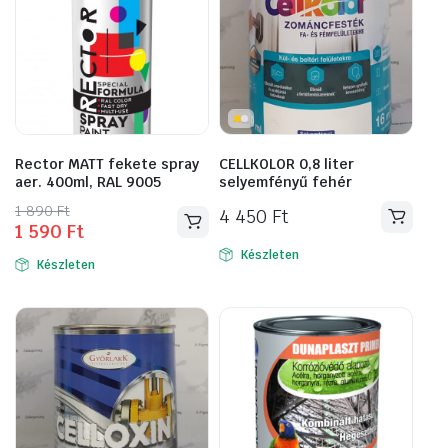
Rector MATT fekete spray
CELLKOLOR 0,8 liter
aer. 400ml, RAL 9005
selyemfényű fehér
Original
Current
1 890
Ft
4 450
Ft
1 590
Ft
price
price
was:
is:
Készleten
Készleten
1
1
890 Ft.
590 Ft.