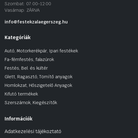
Szombat: 07:00-12:00
Vasárnap: ZÁRVA
info@festekzalaegerszeg.hu
Kategóriák
Autó, Motorkerékpár, Ipari festékek
Fa-fémfestés, falazúrok
Festés, Bel. és kültér
Glett, Ragasztó, Tömítő anyagok
Homlokzat, Hőszigetelő Anyagok
Kifutó termékek
Szerszámok, Kiegészítők
Információk
Adatkezelési tájékoztató