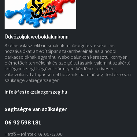
Üdvözöljük weboldalunkonn
Széles választékban kínálunk minőségi festékeket és
hozzávalókat az építőipar szakembereinek és a hobbi
barkácsolóknak egyaránt. Weboldalunkon keresztül könnyen
elérhetőek termékeink és szolgáltatásaink, valamint szakértő
kollégáink segítségével bármilyen kérdésre szívesen
válaszolunk. Látogasson el hozzánk, ha minőségi festékre van
szüksége Zalaegerszegen!.
info@festekzalaegerszeg.hu
Segítségre van szüksége?
06 92 598 181
Hétfő – Péntek: 07:00-17:00