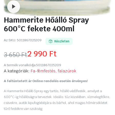
Watch video
Hammerite Hőálló Spray
600°C fekete 400ml
Az SKU:
5011867025209
Készleten
2 990
Ft
3 650
Ft
Original
Current
A termék vonalkódja:
5011867025209
price
price
A kategóriák:
Fa-fémfestés, falazúrok
was:
is:
A feltüntetett ár Online rendelés esetén érvényes!
3
2
A Hammerite Hőálló Spray egy tartós, hőálló védőfesték, amelyet a
600°C-ig hőállóságra terveztek. Ideális: tűz közelében, vízmelegítőkre,
650 Ft.
990 Ft.
csövekre, autók kipufogódobjára és bárhol, ahol magas hőmérsékletet
tűrő festékre van szükség.