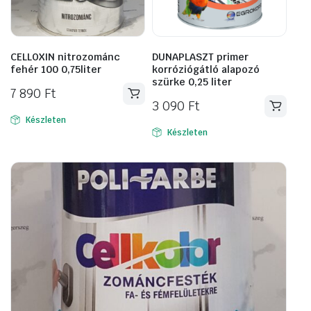
CELLOXIN nitrozománc
DUNAPLASZT primer
fehér 100 0,75liter
korróziógátló alapozó
szürke 0,25 liter
7 890
Ft
3 090
Ft
Készleten
Készleten