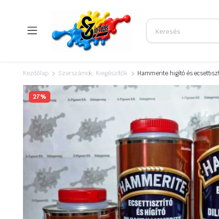
Kezdőlap
Szerszámok, Kiegészítők
Hammerite higító és ecsettisztí
27%