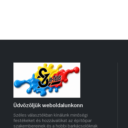
Üdvözöljük weboldalunkonn
Széles választékban kínálunk minőségi
festékeket és hozzávalókat az építőipar
szakembereinek és a hobbi barkácsolóknak