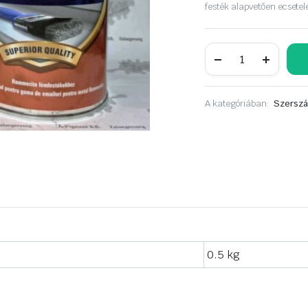
was:
is:
festék alapvetően ecsetel
3
2
Hammerite
590 Ft.
650 Ft.
higító
és
ecsettisztító
0,5
A kategóriában:
Szerszá
liter
mennyiség
0.5 kg