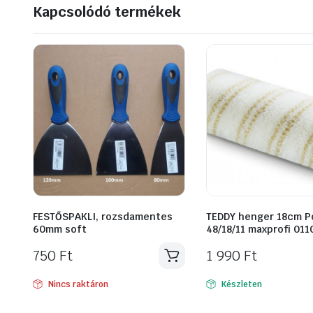
Kapcsolódó termékek
FESTŐSPAKLI, rozsdamentes
TEDDY henger 18cm P
60mm soft
48/18/11 maxprofi 01
750
Ft
1 990
Ft
Nincs raktáron
Készleten