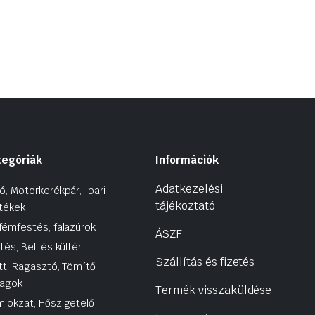
tegóriák
Információk
Adatkezelési
ó, Motorkerékpár, Ipari
tájékoztató
tékek
fémfestés, falazúrok
ÁSZF
tés, Bel. és kültér
Szállítás és fizetés
tt, Ragasztó, Tömítő
agok
Termék visszaküldése
lokzat, Hőszigetelő