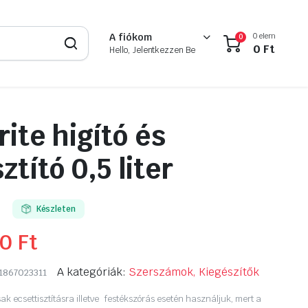
0 elem
A fiókom
0
0
Ft
Hello, Jelentkezzen Be
te higító és
ztító 0,5 liter
Készleten
50
Ft
A kategóriák:
Szerszámok, Kiegészítők
1867023311
 csak ecsettisztításra illetve festékszórás esetén használjuk, mert a