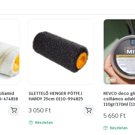
oliamid
GLETTELŐ HENGER PÓTFEJ
REVCO deco gli
10-474818
HARDY 25cm 0110-994825
csillámos adal
110gr/170ml [1
3 050
Ft
5 650
Ft
Készleten
Készleten