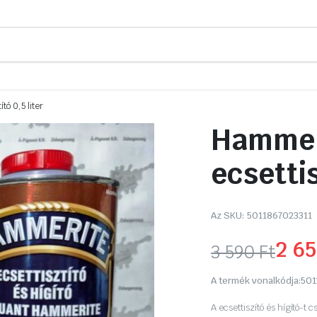
tó 0,5 liter
Hammeri
ecsettis
Az SKU:
5011867023311
2 6
3 590
Ft
Original
Current
A termék vonalkódja:
501
price
price
A ecsettiszító és hígító-t