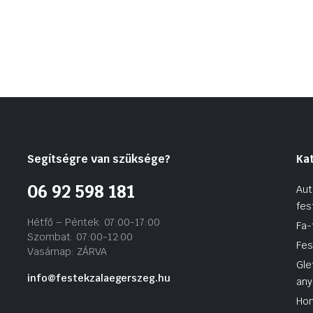
Segítségre van szüksége?
Ka
06 92 598 181
Aut
fes
Hétfő – Péntek: 07:00-17:00
Fa-
Szombat: 07:00-12:00
Fes
Vasárnap: ZÁRVA
Gle
info@festekzalaegerszeg.hu
any
Hom