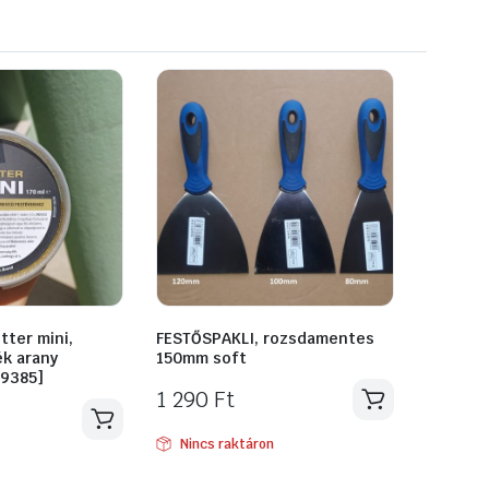
tter mini,
FESTŐSPAKLI, rozsdamentes
ék arany
150mm soft
19385]
1 290
Ft
Nincs raktáron