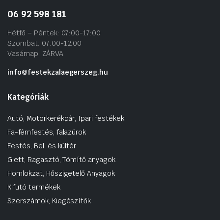
06 92 598 181
Hétfő – Péntek: 07:00-17:00
Szombat: 07:00-12:00
Vasárnap: ZÁRVA
info@festekzalaegerszeg.hu
Kategóriák
Autó, Motorkerékpár, Ipari festékek
Fa-fémfestés, falazúrok
Festés, Bel. és kültér
Glett, Ragasztó, Tömítő anyagok
Homlokzat, Hőszigetelő Anyagok
Kifutó termékek
Szerszámok, Kiegészítők