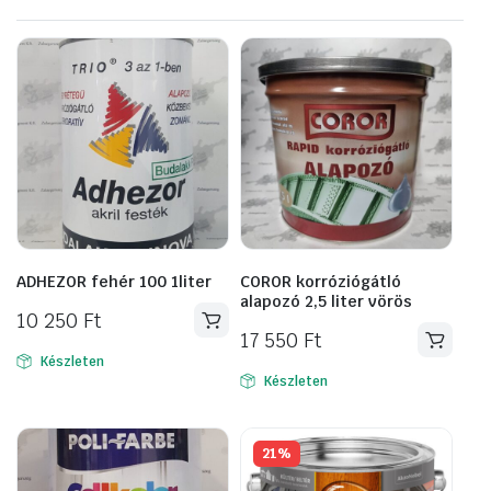
ADHEZOR fehér 100 1liter
COROR korróziógátló
alapozó 2,5 liter vörös
10 250
Ft
17 550
Ft
Készleten
Készleten
21%