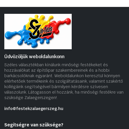
Üdvözöljük weboldalunkonn
Széles választékban kínálunk minőségi festékeket és
hozzávalókat az építőipar szakembereinek és a hobbi
barkácsolóknak egyaránt. Weboldalunkon keresztül könnyen
elérhetőek termékeink és szolgáltatásaink, valamint szakértő
kollégáink segítségével bármilyen kérdésre szívesen
válaszolunk. Látogasson el hozzánk, ha minőségi festékre van
szüksége Zalaegerszegen!.
info@festekzalaegerszeg.hu
Segítségre van szüksége?