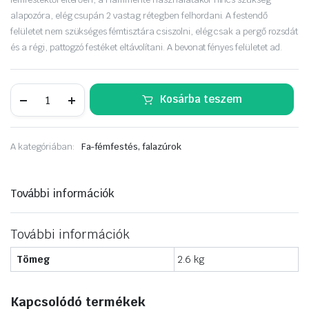
850 Ft.
790 Ft.
alapozóra, elég csupán 2 vastag rétegben felhordani. A festendő
felületet nem szükséges fémtisztára csiszolni, elég csak a pergő rozsdát
és a régi, pattogzó festéket eltávolítani. A bevonat fényes felületet ad.
Hammerite
Kosárba teszem
közvetlenül
a
rozsdára
Fényes
A kategóriában:
Fa-fémfestés, falazúrok
2,5
liter
Sárga
mennyiség
További információk
További információk
Tömeg
2.6 kg
Kapcsolódó termékek