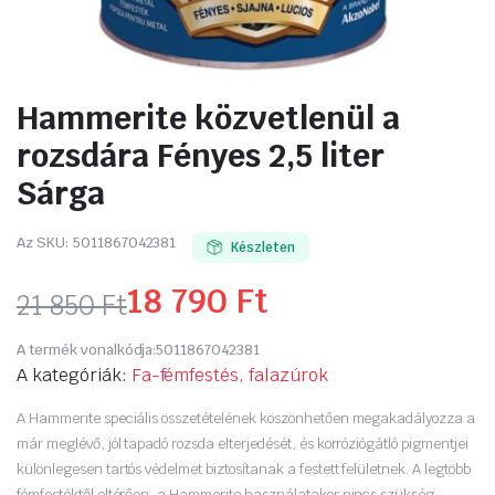
Hammerite közvetlenül a
rozsdára Fényes 2,5 liter
Sárga
Az SKU:
5011867042381
Készleten
18 790
Ft
21 850
Ft
Original
Current
A termék vonalkódja:
5011867042381
price
price
A kategóriák:
Fa-fémfestés, falazúrok
was:
is:
A Hammerite speciális összetételének köszönhetően megakadályozza a
már meglévő, jól tapadó rozsda elterjedését, és korróziógátló pigmentjei
21
18
különlegesen tartós védelmet biztosítanak a festett felületnek. A legtöbb
fémfestéktől eltérően, a Hammerite használatakor nincs szükség