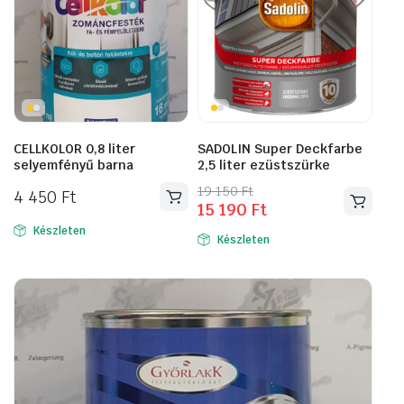
CELLKOLOR 0,8 liter
SADOLIN Super Deckfarbe
selyemfényű barna
2,5 liter ezüstszürke
Original
Current
19 150
Ft
4 450
Ft
15 190
Ft
price
price
was:
is:
Készleten
Készleten
19
15
150 Ft.
190 Ft.