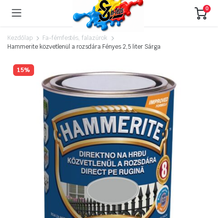
0
Kezdőlap
Fa-fémfestés, falazúrok
Hammerite közvetlenül a rozsdára Fényes 2,5 liter Sárga
15%