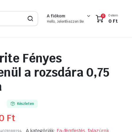
0 elem
A fiókom
0
0
Ft
Hello, Jelentkezzen Be
ite Fényes
enül a rozsdára 0,75
a
Készleten
90
Ft
A kategóriák:
Fa-fémfestés, falazúrok
4078188194