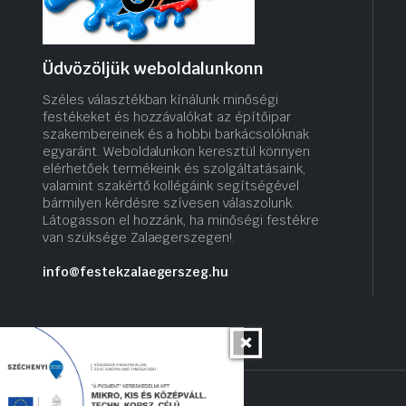
Üdvözöljük weboldalunkonn
Széles választékban kínálunk minőségi
festékeket és hozzávalókat az építőipar
szakembereinek és a hobbi barkácsolóknak
egyaránt. Weboldalunkon keresztül könnyen
elérhetőek termékeink és szolgáltatásaink,
valamint szakértő kollégáink segítségével
bármilyen kérdésre szívesen válaszolunk.
Látogasson el hozzánk, ha minőségi festékre
van szüksége Zalaegerszegen!.
info@festekzalaegerszeg.hu