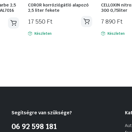
arbe 2,5
COROR korróziógátló alapozó
CELLOXIN nitr
RAL7016
2,5 liter fekete
300 0,75liter
17 550
Ft
7 890
Ft
Készleten
Készleten
Segítségre van szüksége?
Ka
06 92 598 181
Aut