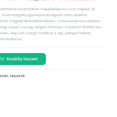
szetételének köszönhetően megakadályozza a már meglévő, jól
, és korróziógátló pigmentjei különlegesen tartós védelmet
ületnek. A legtöbb fémfestéktől eltérően, a Hammerite használatakor
elég csupán 2 vastag rétegben felhordani. A festendő felületet nem
zolni, elég csak a pergő rozsdát és a régi, pattogzó festéket
yes felületet ad.
Kosárba teszem
estés, falazúrok