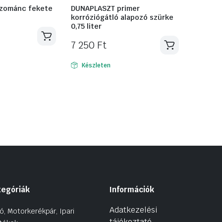
ozománc fekete
DUNAPLASZT primer
korróziógátló alapozó szürke
0,75 liter
7 250
Ft
Készleten
tegóriák
Információk
Adatkezelési
ó, Motorkerékpár, Ipari
tájékoztató