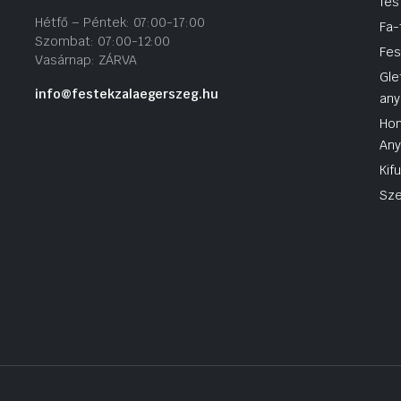
fes
Hétfő – Péntek: 07:00-17:00
Fa-
Szombat: 07:00-12:00
Fes
Vasárnap: ZÁRVA
Gle
info@festekzalaegerszeg.hu
any
Hom
An
Kif
Sze