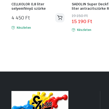
CELLKOLOR 0,8 liter
SADOLIN Super Deckf
selyemfényű szürke
liter antracitszürke 
Original
Current
19 150
Ft
4 450
Ft
15 190
Ft
price
price
was:
is:
Készleten
Készleten
19
15
150 Ft.
190 Ft.