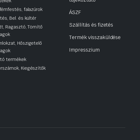
tékek
fémfestés, falazúrok
ÁSZF
tés, Bel. és kültér
Szállítás és fizetés
tt, Ragasztó, Tömítő
agok
Termék visszaküldése
lokzat, Hőszigetelő
Impresszium
yagok
utó termékek
rszámok, Kiegészítők