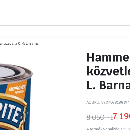
 rozsdára 0,75 L. Barna
Hammer
közvetl
L. Barn
Az SKU:
5904078188194
7 1
8 050
Ft
Original
Current
A termék vonalkódja:
590