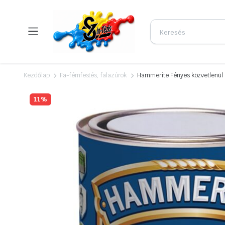
Kezdőlap
Fa-fémfestés, falazúrok
Hammerite Fényes közvetlenül a
11%