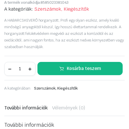
A termék vonalkódja:
8585023381043
A kategóriák:
Szerszámok, Kiegészítők
A HABARCSKEVERŐ horganyzott, Profi egy olyan eszköz, amely kiváló
minőségű anyagokból készül, így hosszú élettartammal rendelkezik. A
horganyzott felületvédelem megvédi az eszközt a korróziótól és az
oxidációtól, ami nagyon fontos, ha az eszközt nedves környezetben vagy
szabadban használják.
HABARCSKEVERŐSZÁR
Kosárba teszem
horganyzott,
Profi
100mm
mennyiség
A kategóriában:
Szerszámok, Kiegészítők
További információk
Vélemények (0)
További információk