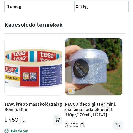
Tömeg
0.6 kg
Kapcsolódó termékek
TESA krepp maszkolószalag
REVCO deco glitter mini,
30mm/50m
csillámos adalék ezüst
110gr/170ml [112747]
1 450
Ft
5 650
Ft
Készleten