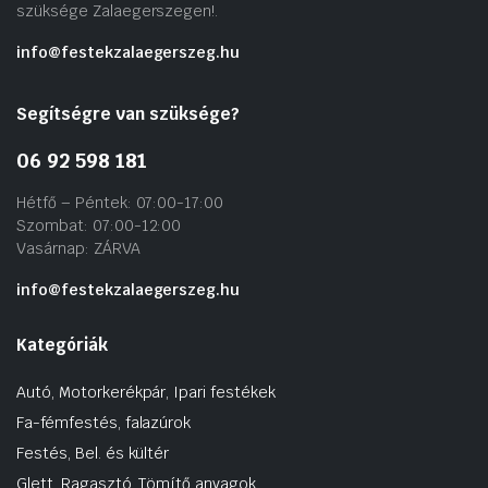
szüksége Zalaegerszegen!.
info@festekzalaegerszeg.hu
Segítségre van szüksége?
06 92 598 181
Hétfő – Péntek: 07:00-17:00
Szombat: 07:00-12:00
Vasárnap: ZÁRVA
info@festekzalaegerszeg.hu
Kategóriák
Autó, Motorkerékpár, Ipari festékek
Fa-fémfestés, falazúrok
Festés, Bel. és kültér
Glett, Ragasztó, Tömítő anyagok