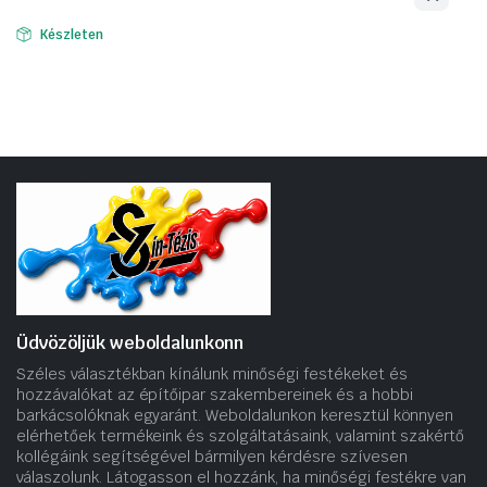
Készleten
Üdvözöljük weboldalunkonn
Széles választékban kínálunk minőségi festékeket és
hozzávalókat az építőipar szakembereinek és a hobbi
barkácsolóknak egyaránt. Weboldalunkon keresztül könnyen
elérhetőek termékeink és szolgáltatásaink, valamint szakértő
kollégáink segítségével bármilyen kérdésre szívesen
válaszolunk. Látogasson el hozzánk, ha minőségi festékre van