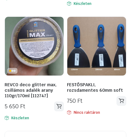
Készleten
REVCO deco glitter max,
FESTŐSPAKLI,
csillámos adalék arany
rozsdamentes 60mm soft
110gr/170ml [112747]
750
Ft
5 650
Ft
Nincs raktáron
Készleten