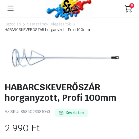
0
Kezdőlap
Szerszámok, Kiegészítők
HABARCSKEVERŐSZÁR horganyzott, Profi 100mm
HABARCSKEVERŐSZÁR
horganyzott, Profi 100mm
Az SKU:
8585023381043
Készleten
2 990
Ft