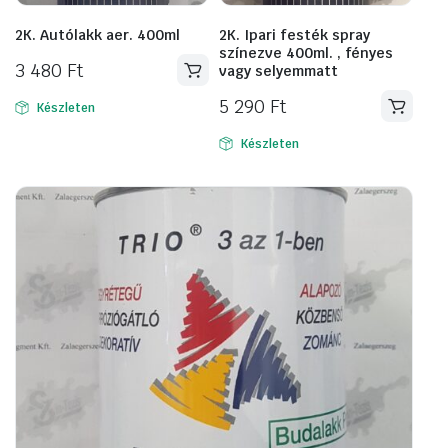
2K. Autólakk aer. 400ml
2K. Ipari festék spray
színezve 400ml. , fényes
3 480
Ft
vagy selyemmatt
5 290
Ft
Készleten
Készleten