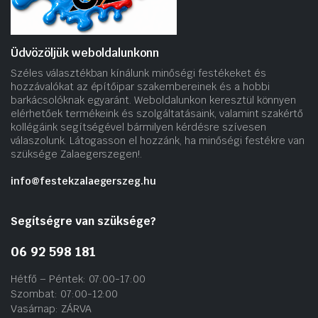
Üdvözöljük weboldalunkonn
Széles választékban kínálunk minőségi festékeket és
hozzávalókat az építőipar szakembereinek és a hobbi
barkácsolóknak egyaránt. Weboldalunkon keresztül könnyen
elérhetőek termékeink és szolgáltatásaink, valamint szakértő
kollégáink segítségével bármilyen kérdésre szívesen
válaszolunk. Látogasson el hozzánk, ha minőségi festékre van
szüksége Zalaegerszegen!.
info@festekzalaegerszeg.hu
Segítségre van szüksége?
06 92 598 181
Hétfő – Péntek: 07:00-17:00
Szombat: 07:00-12:00
Vasárnap: ZÁRVA