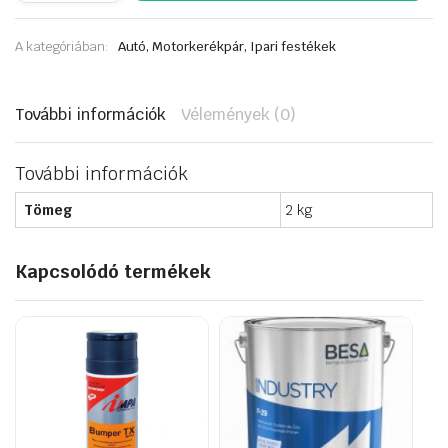
TI
HS
A kategóriában:
Autó, Motorkerékpár, Ipari festékek
filler
,
szórókitt
+
További információk
Vélemények (0)
edző,
1,2
liter
világos
További információk
szürke
mennyiség
Tömeg
2 kg
Kapcsolódó termékek