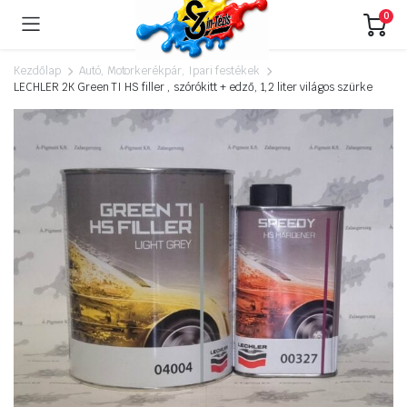
0
Kezdőlap
Autó, Motorkerékpár, Ipari festékek
LECHLER 2K Green TI HS filler , szórókitt + edző, 1,2 liter világos szürke