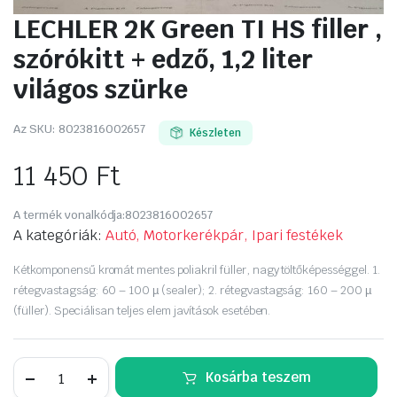
LECHLER 2K Green TI HS filler ,
szórókitt + edző, 1,2 liter
világos szürke
Az SKU:
8023816002657
Készleten
11 450
Ft
A termék vonalkódja:
8023816002657
A kategóriák:
Autó, Motorkerékpár, Ipari festékek
Kétkomponensű kromát mentes poliakril füller, nagy töltőképességgel. 1.
rétegvastagság: 60 – 100 µ (sealer); 2. rétegvastagság: 160 – 200 µ
(füller). Speciálisan teljes elem javítások esetében.
LECHLER
Kosárba teszem
2K
Green