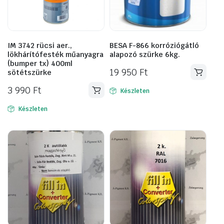
IM 3742 rücsi aer.,
BESA F-866 korróziógátló
lökhárítófesték műanyagra
alapozó szürke 6kg.
(bumper tx) 400ml
19 950
Ft
sötétszürke
3 990
Ft
Készleten
Készleten