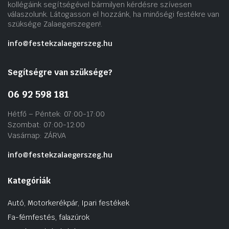
kollégáink segítségével bármilyen kérdésre szívesen
válaszolunk. Látogasson el hozzánk, ha minőségi festékre van
szüksége Zalaegerszegen!.
info@festekzalaegerszeg.hu
Segítségre van szüksége?
06 92 598 181
Hétfő – Péntek: 07:00-17:00
Szombat: 07:00-12:00
Vasárnap: ZÁRVA
info@festekzalaegerszeg.hu
Kategóriák
Autó, Motorkerékpár, Ipari festékek
Fa-fémfestés, falazúrok