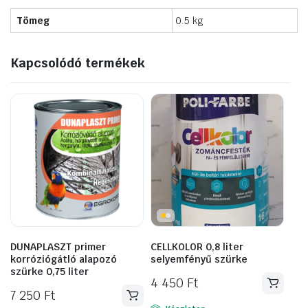
Tömeg
0.5 kg
Kapcsolódó termékek
DUNAPLASZT primer
CELLKOLOR 0,8 liter
korróziógátló alapozó
selyemfényű szürke
szürke 0,75 liter
4 450
Ft
7 250
Ft