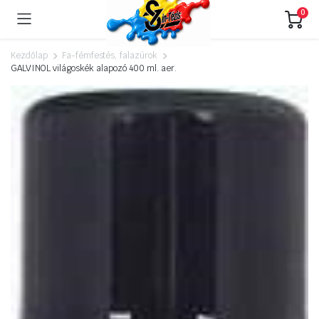
0
Kezdőlap
Fa-fémfestés, falazúrok
GALVINOL világoskék alapozó 400 ml. aer.