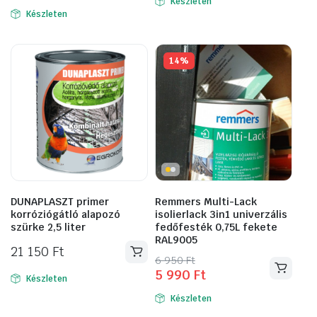
Készleten
Készleten
14%
DUNAPLASZT primer
Remmers Multi-Lack
korróziógátló alapozó
isolierlack 3in1 univerzális
szürke 2,5 liter
fedőfesték 0,75L fekete
RAL9005
21 150
Ft
Original
Current
6 950
Ft
5 990
Ft
price
price
Készleten
was:
is:
Készleten
6
5