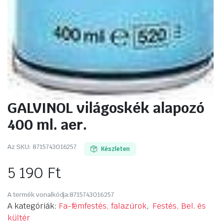
GALVINOL világoskék alapozó
400 ml. aer.
Az SKU:
8715743016257
Készleten
5 190
Ft
A termék vonalkódja:
8715743016257
A kategóriák:
Fa-fémfestés, falazúrok
,
Festés, Bel. és
kültér