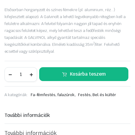
Elsősorban horganyzott és színes fémekre (pl. aluminium, réz…)
kifejlesztett alapozó. A Galvinolt a lehető legvékonyabb rétegben kell a
felületre alkalmazni. A felvitel folyamán nagyon jól tapad és enyhén
ragacsos felületet képez, mely lehetővé teszi a fedőfesték minőségi
tapadását. A GALVINOL alkyd gyantát tartalmaz speciális
2
kiegészítőkkel kombinálva. Elméleti kiadósság 35m
/liter. Felvihető
ecsettel vagy szórópisztollyal.
GALVINOL
Kosárba teszem
világoskék
alapozó
400
ml.
,
A kategóriák:
Fa-fémfestés, falazúrok
Festés, Bel. és kültér
aer.
mennyiség
További információk
További információk