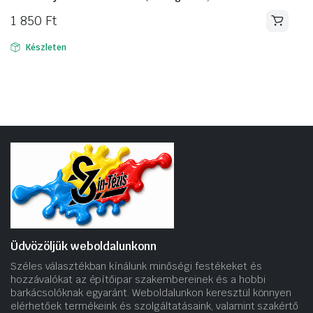
1 850
Ft
Készleten
Üdvözöljük weboldalunkonn
Széles választékban kínálunk minőségi festékeket és
hozzávalókat az építőipar szakembereinek és a hobbi
barkácsolóknak egyaránt. Weboldalunkon keresztül könnyen
elérhetőek termékeink és szolgáltatásaink, valamint szakértő