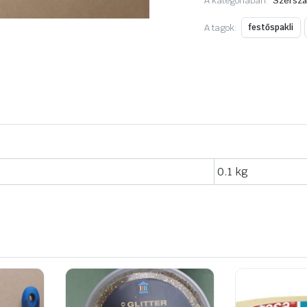
A kategóriában:
Szerszá
A tagok:
festőspakli
0.1 kg