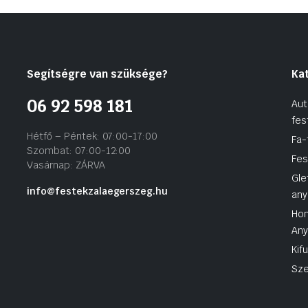
Segítségre van szüksége?
Ka
06 92 598 181
Aut
fes
Hétfő – Péntek: 07:00-17:00
Fa-
Szombat: 07:00-12:00
Fes
Vasárnap: ZÁRVA
Gle
info@festekzalaegerszeg.hu
any
Hom
An
Kif
Sze