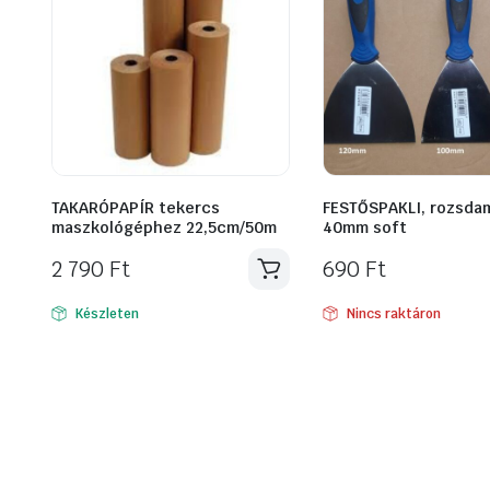
TAKARÓPAPÍR tekercs
FESTŐSPAKLI, rozsda
maszkológéphez 22,5cm/50m
40mm soft
2 790
Ft
690
Ft
Készleten
Nincs raktáron