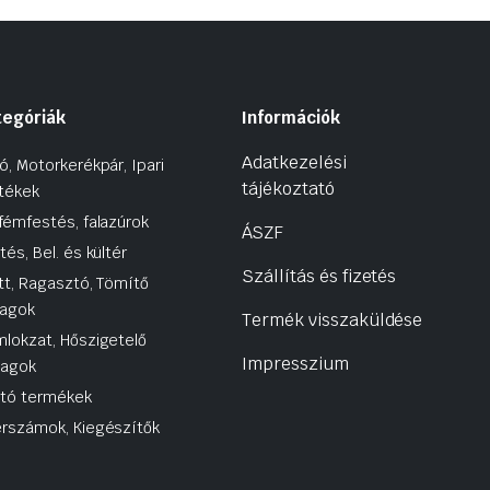
tegóriák
Információk
Adatkezelési
ó, Motorkerékpár, Ipari
tájékoztató
tékek
fémfestés, falazúrok
ÁSZF
tés, Bel. és kültér
Szállítás és fizetés
tt, Ragasztó, Tömítő
agok
Termék visszaküldése
lokzat, Hőszigetelő
Impresszium
yagok
utó termékek
rszámok, Kiegészítők