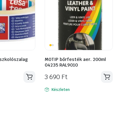
szkolószalag
MOTIP bőrfesték aer. 200ml
04235 RAL9010
3 690
Ft
Készleten