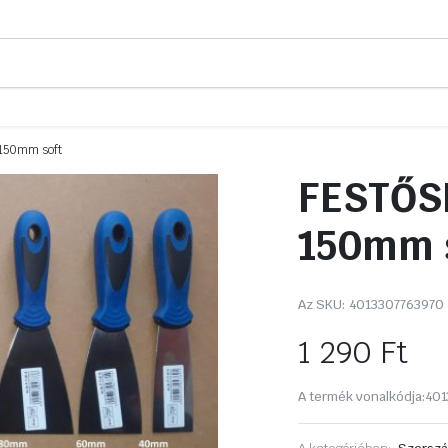
150mm soft
FESTŐS
150mm 
Az SKU:
4013307763970
1 290
Ft
A termék vonalkódja:
401