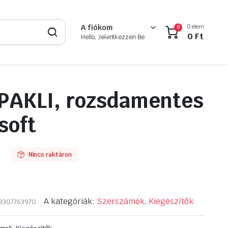
0 elem
A fiókom
0
0
Ft
Hello, Jelentkezzen Be
PAKLI, rozsdamentes
soft
Nincs raktáron
A kategóriák:
Szerszámok, Kiegészítők
3307763970