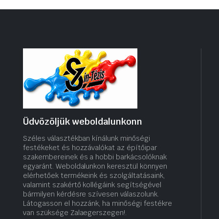
Üdvözöljük weboldalunkonn
Széles választékban kínálunk minőségi
festékeket és hozzávalókat az építőipar
szakembereinek és a hobbi barkácsolóknak
egyaránt. Weboldalunkon keresztül könnyen
elérhetőek termékeink és szolgáltatásaink,
valamint szakértő kollégáink segítségével
bármilyen kérdésre szívesen válaszolunk.
Látogasson el hozzánk, ha minőségi festékre
van szüksége Zalaegerszegen!.