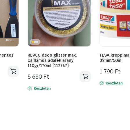
mentes
REVCO deco glitter max,
TESA krepp ma
csillámos adalék arany
38mm/50m
110gr/170ml [112747]
1 790
Ft
5 650
Ft
Készleten
Készleten