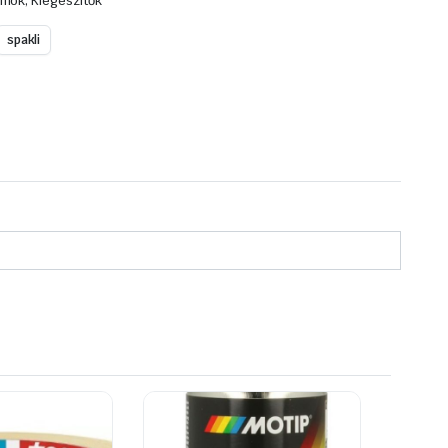
mok, Kiegészítők
spakli