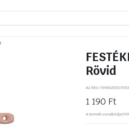
d
FESTÉKK
Rövid
Az SKU:
5998430507693
1 190
Ft
A termék vonalkódja:
599