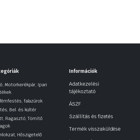
tegóriák
Információk
Adatkezelési
ó, Motorkerékpár, Ipari
tájékoztató
tékek
fémfestés, falazúrok
ÁSZF
tés, Bel. és kültér
Szállítás és fizetés
tt, Ragasztó, Tömítő
agok
Termék visszaküldése
lokzat, Hőszigetelő