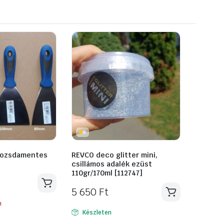
rozsdamentes
REVCO deco glitter mini,
csillámos adalék ezüst
110gr/170ml [112747]
5 650
Ft
n
Készleten