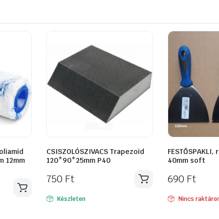
oliamid
CSISZOLÓSZIVACS Trapezoid
FESTŐSPAKLI, 
cm 12mm
120*90*25mm P40
40mm soft
750
Ft
690
Ft
Készleten
Nincs raktáro