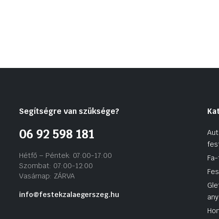
Segítségre van szüksége?
Ka
06 92 598 181
Aut
fes
Hétfő – Péntek: 07:00-17:00
Fa-
Szombat: 07:00-12:00
Fes
Vasárnap: ZÁRVA
Gle
info@festekzalaegerszeg.hu
any
Hom