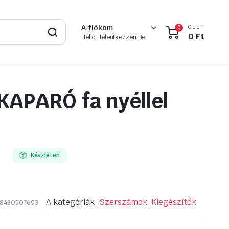
0 elem
A fiókom
0
0
Ft
Hello, Jelentkezzen Be
APARÓ fa nyéllel
Készleten
A kategóriák:
Szerszámok, Kiegészítők
8430507693