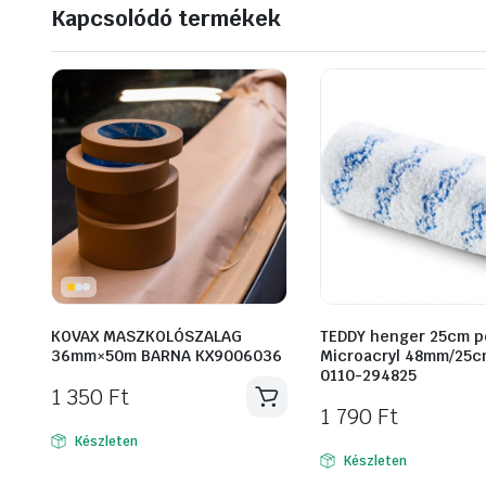
Kapcsolódó termékek
KOVAX MASZKOLÓSZALAG
TEDDY henger 25cm p
36mm×50m BARNA KX9006036
Microacryl 48mm/25
0110-294825
1 350
Ft
1 790
Ft
Készleten
Készleten