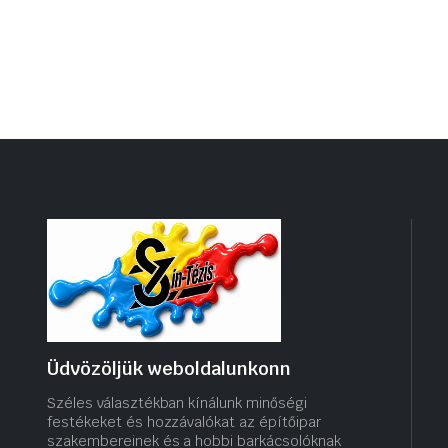
Üdvözöljük weboldalunkonn
Széles választékban kínálunk minőségi
festékeket és hozzávalókat az építőipar
szakembereinek és a hobbi barkácsolóknak