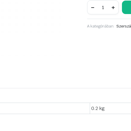
FESTÉKKAPARÓ
fa
nyéllel
Rövid
mennyiség
A kategóriában:
Szerszá
0.2 kg