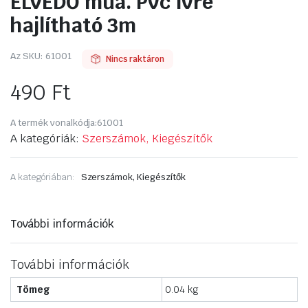
ÉLVÉDŐ műa. Pvc ívre
hajlítható 3m
Az SKU:
61001
Nincs raktáron
490
Ft
A termék vonalkódja:
61001
A kategóriák:
Szerszámok, Kiegészítők
A kategóriában:
Szerszámok, Kiegészítők
További információk
További információk
Tömeg
0.04 kg