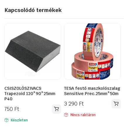
Kapcsolódó termékek
CSISZOLÓSZIVACS
TESA festő maszkolószalag
Trapezoid 120*90*25mm
Sensitive Prec.25mm*50m
P40
3 290
Ft
750
Ft
Nincs raktáron
Készleten