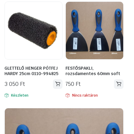
GLETTELŐ HENGER PÓTFEJ
FESTŐSPAKLI,
HARDY 25cm 0110-994825
rozsdamentes 60mm soft
3 050
Ft
750
Ft
Készleten
Nincs raktáron