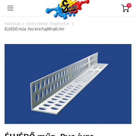
0
Kezdőlap
Szerszámok, Kiegészítők
ÉLVÉDŐ műa. Pvc ívre hajlítható 3m