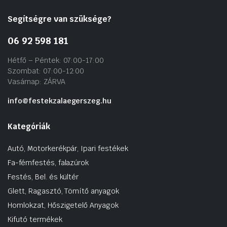
Segítségre van szüksége?
06 92 598 181
Hétfő – Péntek: 07:00-17:00
Szombat: 07:00-12:00
Vasárnap: ZÁRVA
info@festekzalaegerszeg.hu
Kategóriák
Autó, Motorkerékpár, Ipari festékek
Fa-fémfestés, falazúrok
Festés, Bel. és kültér
Glett, Ragasztó, Tömítő anyagok
Homlokzat, Hőszigetelő Anyagok
Kifutó termékek