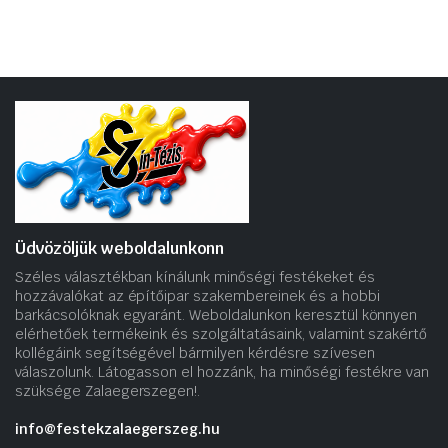
Üdvözöljük weboldalunkonn
Széles választékban kínálunk minőségi festékeket és
hozzávalókat az építőipar szakembereinek és a hobbi
barkácsolóknak egyaránt. Weboldalunkon keresztül könnyen
elérhetőek termékeink és szolgáltatásaink, valamint szakértő
kollégáink segítségével bármilyen kérdésre szívesen
válaszolunk. Látogasson el hozzánk, ha minőségi festékre van
szüksége Zalaegerszegen!.
info@festekzalaegerszeg.hu