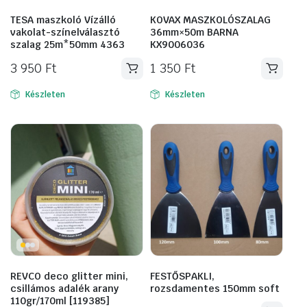
TESA maszkoló Vízálló
KOVAX MASZKOLÓSZALAG
vakolat-színelválasztó
36mm×50m BARNA
szalag 25m*50mm 4363
KX9006036
3 950
Ft
1 350
Ft
Készleten
Készleten
REVCO deco glitter mini,
FESTŐSPAKLI,
csillámos adalék arany
rozsdamentes 150mm soft
110gr/170ml [119385]