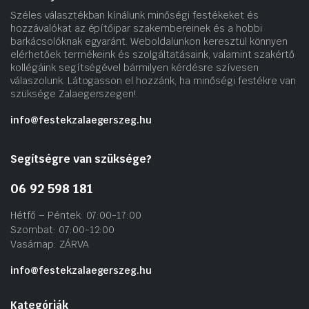
Széles választékban kínálunk minőségi festékeket és
hozzávalókat az építőipar szakembereinek és a hobbi
barkácsolóknak egyaránt. Weboldalunkon keresztül könnyen
elérhetőek termékeink és szolgáltatásaink, valamint szakértő
kollégáink segítségével bármilyen kérdésre szívesen
válaszolunk. Látogasson el hozzánk, ha minőségi festékre van
szüksége Zalaegerszegen!.
info@festekzalaegerszeg.hu
Segítségre van szüksége?
06 92 598 181
Hétfő – Péntek: 07:00-17:00
Szombat: 07:00-12:00
Vasárnap: ZÁRVA
info@festekzalaegerszeg.hu
Kategóriák