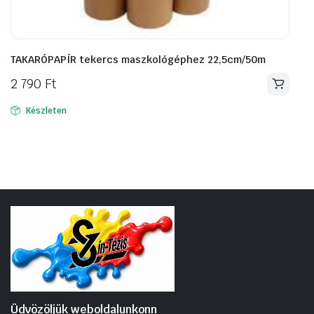
TAKARÓPAPÍR tekercs maszkológéphez 22,5cm/50m
2 790
Ft
Készleten
Üdvözöljük weboldalunkonn