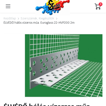
0
Kezdőlap
Szerszámok, Kiegészítők
ÉLVÉDŐ hálós vízorros műa. Euroglass 22-HVP200 2m