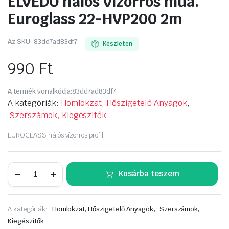
ÉLVÉDŐ hálós vízorros műa.
Euroglass 22-HVP200 2m
Az SKU:
83dd7ad83df7
Készleten
990
Ft
A termék vonalkódja:
83dd7ad83df7
A kategóriák:
Homlokzat, Hőszigetelő Anyagok
,
Szerszámok, Kiegészítők
EUROGLASS hálós vízorros profil.
ÉLVÉDŐ
Kosárba teszem
hálós
vízorros
műa.
Euroglass
,
A kategóriák:
Homlokzat, Hőszigetelő Anyagok
Szerszámok,
22-
HVP200
Kiegészítők
2m