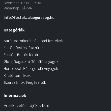
Szombat: 07:00-12:00
Vasárnap: ZÁRVA
info@festekzalaegerszeg.hu
Kategóriák
Autó, Motorkerékpár, Ipari festékek
Fa-fémfestés, falazúrok
Festés, Bel. és kültér
Glett, Ragasztó, Tömítő anyagok
Homlokzat, Hőszigetelő Anyagok
Kifutó termékek
Szerszámok, Kiegészítők
Információk
Adatkezelési tájékoztató