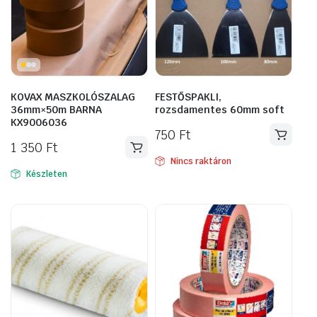
KOVAX MASZKOLÓSZALAG
FESTŐSPAKLI,
36mm×50m BARNA
rozsdamentes 60mm soft
KX9006036
750
Ft
1 350
Ft
Nincs raktáron
Készleten