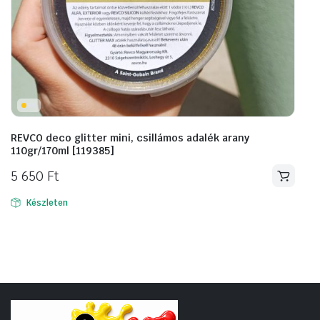
REVCO deco glitter mini, csillámos adalék arany
110gr/170ml [119385]
5 650
Ft
Készleten