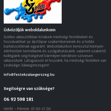
Üdvözöljük weboldalunkonn
Széles választékban kínálunk minőségi festékeket és
hozzávalókat az építőipar szakembereinek és a hobbi
barkácsolóknak egyaránt. Weboldalunkon keresztül könnyen
elérhetőek termékeink és szolgáltatásaink, valamint szakértő
kollégáink segítségével bármilyen kérdésre szívesen
válaszolunk. Látogasson el hozzánk, ha minőségi festékre van
szüksége Zalaegerszegen!.
info@festekzalaegerszeg.hu
Segítségre van szüksége?
06 92 598 181
Hétfő – Péntek: 07:00-17:00