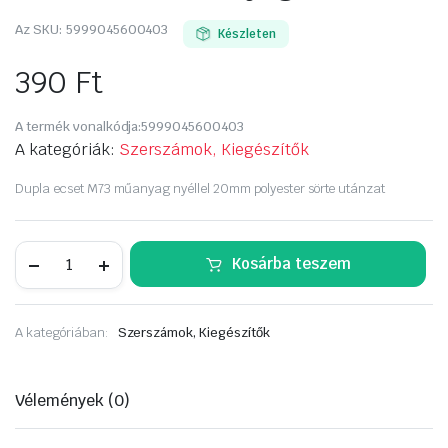
Az SKU:
5999045600403
Készleten
390
Ft
A termék vonalkódja:
5999045600403
A kategóriák:
Szerszámok, Kiegészítők
Dupla ecset M73 műanyag nyéllel 20mm polyester sörte utánzat
Ecset,
Kosárba teszem
M73
műanyag
20mm
mennyiség
A kategóriában:
Szerszámok, Kiegészítők
Vélemények (0)