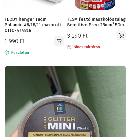
TEDDY henger 18cm
TESA festő maszkolószalag
Poliamid 48/18/11 maxprofi
Sensitive Prec.25mm*50m
0110-474818
3 290
Ft
1 990
Ft
Nincs raktáron
Készleten