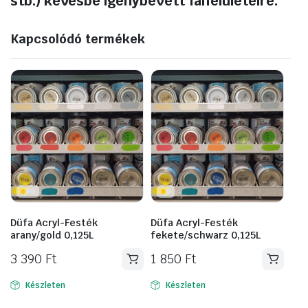
stb.) kevésbé igénybevett falfelületeire.
Kapcsolódó termékek
Düfa Acryl-Festék
Düfa Acryl-Festék
arany/gold 0,125L
fekete/schwarz 0,125L
3 390
Ft
1 850
Ft
Készleten
Készleten