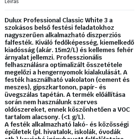
Leírás
raklapos
festék,
24db
mennyiség
Dulux Professional Classic White 3 a
szokásos belső festési feladatokhoz
nagyszerűen alkalmazható diszperziós
falfesték. Kiváló fedőképesség, kiemelkedő
kiadósság (akár. 15m2/L) és kellemes fehér
árnyalat jellemzi. Professzionális
felhasználásra optimalizált összetétele
megelőzi a hengernyomok kialakulását. A
festék használható vakolaton (cement és
meszes), gipszkartonon, papír- és
üvegszálas tapétán. A termék előállítása
során nem használunk szerves
oldószereket, ennek köszönhetően a VOC
tartalom alacsony. (<1 g/L).
A festék alkalmazható lakó- és közösségi
épületek (pl. hivatalok, iskolák, óvodák