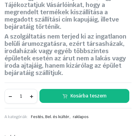
Tájékoztatjuk Vásárlóinkat, hogy a
megrendelt termékek kiszállítása a
megadott szállítási cím kapujáig, illetve
bejáratáig történik.
A szolgáltatás nem terjed ki az ingatlanon
belüli árumozgatásra, ezért társasházak,
irodaházak vagy egyéb többszintes
épületek esetén az árut nem a lakás vagy
iroda ajtajáig, hanem kizárólag az épület
bejáratáig szállítjuk.
DULUX
Kosárba teszem
Professional
Classic
White
3
,
A kategóriák:
Festés, Bel. és kültér
raklapos
FEHÉR
beltér
falfesték
15L,