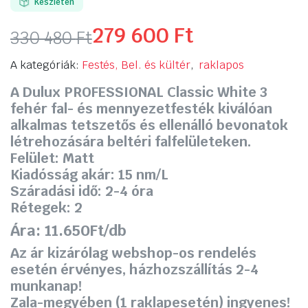
Készleten
279 600
Ft
330 480
Ft
Original
Current
A kategóriák:
Festés, Bel. és kültér
,
raklapos
price
price
A Dulux PROFESSIONAL Classic White 3
fehér fal- és mennyezetfesték kiválóan
was:
is:
alkalmas tetszetős és ellenálló bevonatok
330
279
létrehozására beltéri falfelületeken.
Felület: Matt
480 Ft.
600 Ft.
Kiadósság akár: 15 nm/L
Száradási idő: 2-4 óra
Rétegek: 2
Ára: 11.650Ft/db
Az ár kizárólag webshop-os rendelés
esetén érvényes, házhozszállítás 2-4
munkanap!
Zala-megyében (1 raklapesetén) ingyenes!