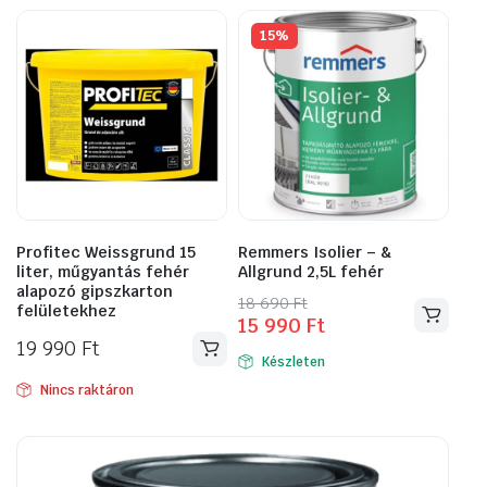
15%
Profitec Weissgrund 15
Remmers Isolier – &
liter, műgyantás fehér
Allgrund 2,5L fehér
alapozó gipszkarton
Original
Current
18 690
Ft
felületekhez
15 990
Ft
price
price
19 990
Ft
was:
is:
Készleten
18
15
Nincs raktáron
690 Ft.
990 Ft.