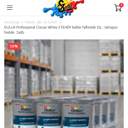
0
Kezdőlap
Festés, Bel. és kültér
DULUX Professional Classic White 3 FEHÉR beltér falfesték 15L, raklapos
festék, 24db
16%