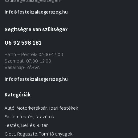
szüksége Zalaegerszegen!.
info@festekzalaegerszeg.hu
Segítségre van szüksége?
06 92 598 181
Hétfő – Péntek: 07:00-17:00
Szombat: 07:00-12:00
Vasárnap: ZÁRVA
info@festekzalaegerszeg.hu
Kategóriák
Autó, Motorkerékpár, Ipari festékek
Fa-fémfestés, falazúrok
Festés, Bel. és kültér
Glett, Ragasztó, Tömítő anyagok