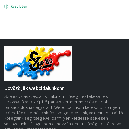
Készleten
Üdvözöljük weboldalunkonn
Széles választékban kínálunk minőségi festékeket és
hozzávalókat az építőipar szakembereinek és a hobbi
barkácsolóknak egyaránt. Weboldalunkon keresztül könnyen
elérhetőek termékeink és szolgáltatásaink, valamint szakértő
kollégáink segítségével bármilyen kérdésre szívesen
válaszolunk. Látogasson el hozzánk, ha minőségi festékre van