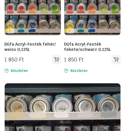
Düfa Acryl-Festék fehér/
Düfa Acryl-Festék
weiss 0,125L
fekete/schwarz 0,125L
1 850
Ft
1 850
Ft
Készleten
Készleten