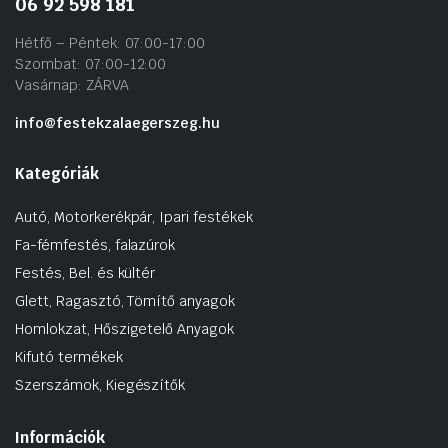
06 92 598 181
Hétfő – Péntek: 07:00-17:00
Szombat: 07:00-12:00
Vasárnap: ZÁRVA
info@festekzalaegerszeg.hu
Kategóriák
Autó, Motorkerékpár, Ipari festékek
Fa-fémfestés, falazúrok
Festés, Bel. és kültér
Glett, Ragasztó, Tömítő anyagok
Homlokzat, Hőszigetelő Anyagok
Kifutó termékek
Szerszámok, Kiegészítők
Információk