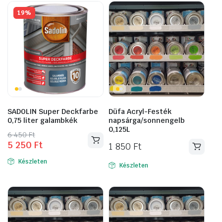
19%
SADOLIN Super Deckfarbe
Düfa Acryl-Festék
0,75 liter galambkék
napsárga/sonnengelb
0,125L
Original
Current
6 450
Ft
5 250
Ft
price
price
1 850
Ft
was:
is:
Készleten
Készleten
6
5
450 Ft.
250 Ft.