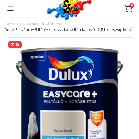
0
Kezdőlap
Festés, Bel. és kültér
Dulux EasyCare+ Foltálló+kopásbiztos beltéri falfesték 2,5 liter Agyag korsó
21%