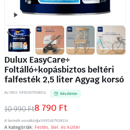
Watch video
Dulux EasyCare+
Foltálló+kopásbiztos beltéri
falfesték 2,5 liter Agyag korsó
Az SKU:
5992457508114
Készleten
8 790
Ft
10 990
Ft
Original
Current
A termék vonalkódja:
5992457508114
price
price
A kategóriák:
Festés, Bel. és kültér