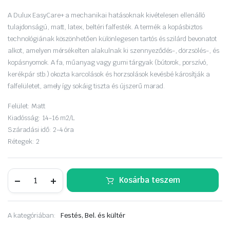
was:
is:
A Dulux EasyCare+ a mechanikai hatásoknak kivételesen ellenálló
tulajdonságú, matt, latex, beltéri falfesték. A termék a kopásbiztos
10
8
technológiának köszönhetően különlegesen tartós és szilárd bevonatot
alkot, amelyen mérsékelten alakulnak ki szennyeződés-, dörzsölés-, és
990 Ft.
790 Ft.
kopásnyomok. A fa, műanyag vagy gumi tárgyak (bútorok, porszívó,
kerékpár stb.) okozta karcolások és horzsolások kevésbé károsítják a
falfelületet, amely így sokáig tiszta és újszerű marad.
Felület:
Matt
Kiadósság:
14-16 m2/L
Száradási idő:
2-4 óra
Rétegek:
2
Dulux
Kosárba teszem
EasyCare+
Foltálló+kopásbiztos
beltéri
falfesték
A kategóriában:
Festés, Bel. és kültér
2,5
liter