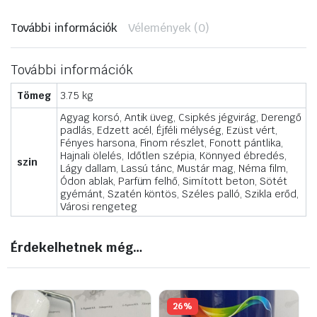
Agyag
korsó
További információk
Vélemények (0)
mennyiség
További információk
Tömeg
3.75 kg
Agyag korsó, Antik üveg, Csipkés jégvirág, Derengő
padlás, Edzett acél, Éjféli mélység, Ezüst vért,
Fényes harsona, Finom részlet, Fonott pántlika,
Hajnali ölelés, Időtlen szépia, Könnyed ébredés,
szin
Lágy dallam, Lassú tánc, Mustár mag, Néma film,
Ódon ablak, Parfüm felhő, Simított beton, Sötét
gyémánt, Szatén köntös, Széles palló, Szikla erőd,
Városi rengeteg
Érdekelhetnek még…
26%