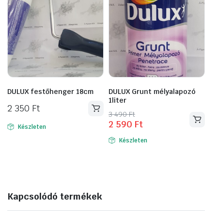
DULUX festőhenger 18cm
DULUX Grunt mélyalapozó
1liter
2 350
Ft
Original
Current
3 490
Ft
2 590
Ft
price
price
Készleten
was:
is:
Készleten
3
2
490 Ft.
590 Ft.
Kapcsolódó termékek