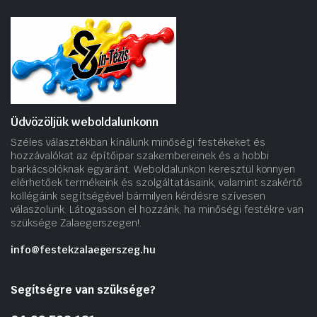
Üdvözöljük weboldalunkonn
Széles választékban kínálunk minőségi festékeket és
hozzávalókat az építőipar szakembereinek és a hobbi
barkácsolóknak egyaránt. Weboldalunkon keresztül könnyen
elérhetőek termékeink és szolgáltatásaink, valamint szakértő
kollégáink segítségével bármilyen kérdésre szívesen
válaszolunk. Látogasson el hozzánk, ha minőségi festékre van
szüksége Zalaegerszegen!.
info@festekzalaegerszeg.hu
Segítségre van szüksége?