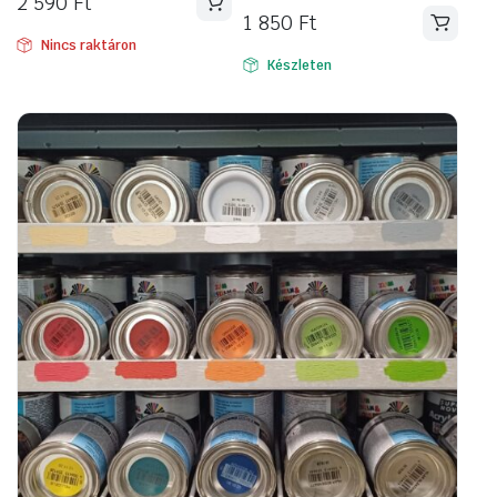
2 590
Ft
1 850
Ft
Nincs raktáron
Készleten