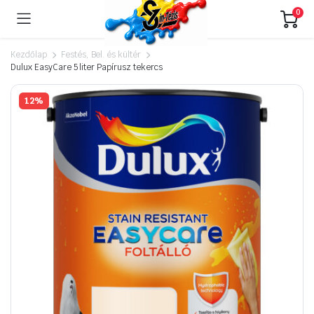
0
Kezdőlap
Festés, Bel. és kültér
Dulux EasyCare 5 liter Papírusz tekercs
12%