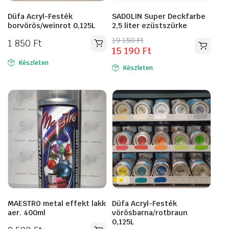
Düfa Acryl-Festék
SADOLIN Super Deckfarbe
borvörös/weinrot 0,125L
2,5 liter ezüstszürke
Original
Current
19 150
Ft
1 850
Ft
15 190
Ft
price
price
was:
is:
Készleten
Készleten
19
15
150 Ft.
190 Ft.
MAESTRO metal effekt lakk
Düfa Acryl-Festék
aer. 400ml
vörösbarna/rotbraun
0,125L