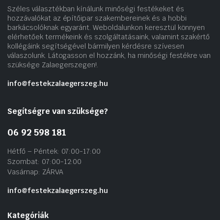
Széles választékban kínálunk minőségi festékeket és
hozzávalókat az építőipar szakembereinek és a hobbi
barkácsolóknak egyaránt. Weboldalunkon keresztül könnyen
elérhetőek termékeink és szolgáltatásaink, valamint szakértő
kollégáink segítségével bármilyen kérdésre szívesen
válaszolunk. Látogasson el hozzánk, ha minőségi festékre van
szüksége Zalaegerszegen!.
info@festekzalaegerszeg.hu
Segítségre van szüksége?
06 92 598 181
Hétfő – Péntek: 07:00-17:00
Szombat: 07:00-12:00
Vasárnap: ZÁRVA
info@festekzalaegerszeg.hu
Kategóriák