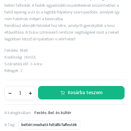
was:
is:
beltéri falfesték. A festék egyedülálló összetételének köszönhetően a
15
13
falról lepereg a víz és a legtöbb folyékony szennyeződés, amelyek így
nem hatolnak mélyen a bevonatba.
750 Ft.
990 Ft.
Rendkívül ellenálló felületet hoz létre, amelyről gyerekjáték a kosz
eltávolítása. A Dulux színkeverő rendszer segítségével most a neked
legjobban tetsző árnyalatban is elérheted!
Felülete:
Matt
Kiadósság:
16m2/L
Száradási idő:
2-4 óra
Rétegek:
2
Dulux
Kosárba teszem
EasyCare
5
liter
Papírusz
A kategóriában:
Festés, Bel. és kültér
tekercs
mennyiség
A Tag:
beltéri mosható foltálló falfesték