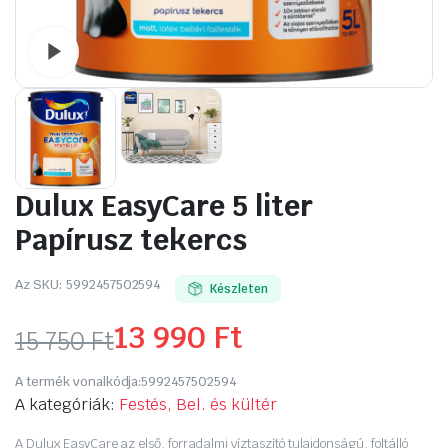
Watch video
Dulux EasyCare 5 liter
Papírusz tekercs
Az SKU:
5992457502594
Készleten
13 990
Ft
15 750
Ft
Original
Current
A termék vonalkódja:
5992457502594
price
price
A kategóriák:
Festés, Bel. és kültér
A Dulux EasyCare az első, forradalmi víztaszító tulajdonságú, foltálló