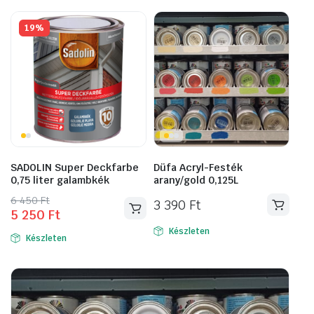
19%
SADOLIN Super Deckfarbe
Düfa Acryl-Festék
0,75 liter galambkék
arany/gold 0,125L
Original
Current
6 450
Ft
3 390
Ft
5 250
Ft
price
price
was:
is:
Készleten
Készleten
6
5
450 Ft.
250 Ft.