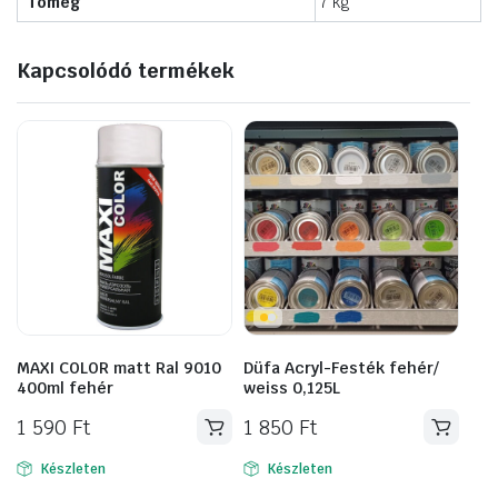
Tömeg
7 kg
Kapcsolódó termékek
MAXI COLOR matt Ral 9010
Düfa Acryl-Festék fehér/
400ml fehér
weiss 0,125L
1 590
Ft
1 850
Ft
Készleten
Készleten