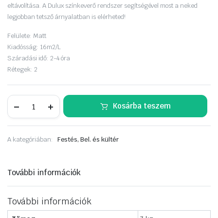
eltávolítása. A Dulux színkeverő rendszer segítségével most a neked
legjobban tetsző árnyalatban is elérheted!
Felülete:
Matt
Kiadósság:
16m2/L
Száradási idő:
2-4 óra
Rétegek:
2
Dulux
Kosárba teszem
EasyCare
5
liter
Faragott
A kategóriában:
Festés, Bel. és kültér
homokkő
mennyiség
További információk
További információk