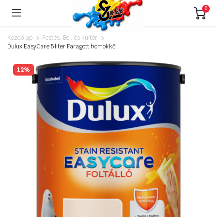
0
Kezdőlap
Festés, Bel. és kültér
Dulux EasyCare 5 liter Faragott homokkő
12%