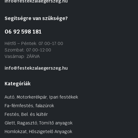
info@festekzalaegerszeg.hu
Segítségre van szüksége?
06 92 598 181
Hétfő – Péntek: 07:00-17:00
Szombat: 07:00-12:00
Vasárnap: ZÁRVA
info@festekzalaegerszeg.hu
Kategóriák
Autó, Motorkerékpár, Ipari festékek
Fa-fémfestés, falazúrok
Festés, Bel. és kültér
Glett, Ragasztó, Tömítő anyagok
Homlokzat, Hőszigetelő Anyagok