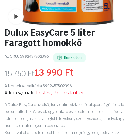
Watch video
Dulux EasyCare 5 liter
Faragott homokkő
Az SKU:
5992457502396
Készleten
13 990
Ft
15 750
Ft
Original
Current
A termék vonalkódja:
5992457502396
price
price
A kategóriák:
Festés, Bel. és kültér
was:
is:
A Dulux EasyCare az első, forradalmi víztaszító tulajdonságú, foltálló
beltéri falfesték. A festék egyedülálló összetételének köszönhetően a
15
13
falról lepereg a víz és a legtöbb folyékony szennyeződés, amelyek így
nem hatolnak mélyen a bevonatba.
750 Ft.
990 Ft.
Rendkívül ellenálló felületet hoz létre, amelyről gyerekjáték a kosz