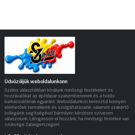
Üdvözöljük weboldalunkonn
Széles választékban kínálunk minőségi festékeket és
hozzávalókat az építőipar szakembereinek és a hobbi
barkácsolóknak egyaránt. Weboldalunkon keresztül könnyen
elérhetőek termékeink és szolgáltatásaink, valamint szakértő
kollégáink segítségével bármilyen kérdésre szívesen
válaszolunk. Látogasson el hozzánk, ha minőségi festékre van
szüksége Zalaegerszegen!.