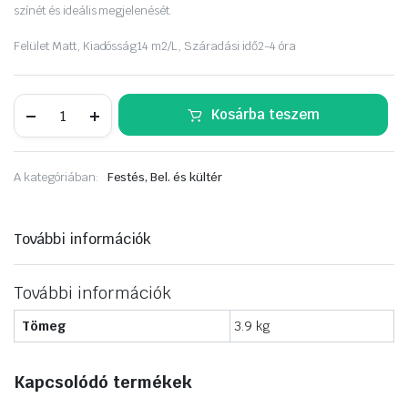
színét és ideális megjelenését.
Felület
Matt,
Kiadósság
14 m2/L,
Száradási idő
2-4 óra
Dulux
Kosárba teszem
A
Nagyvilág
színei
2,5liter
A kategóriában:
Festés, Bel. és kültér
Libbenő
Szári
mennyiség
További információk
További információk
Tömeg
3.9 kg
Kapcsolódó termékek