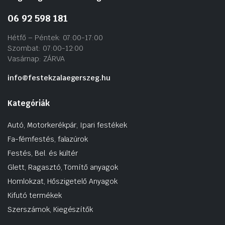
06 92 598 181
Hétfő – Péntek: 07:00-17:00
Szombat: 07:00-12:00
Vasárnap: ZÁRVA
info@festekzalaegerszeg.hu
Kategóriák
Autó, Motorkerékpár, Ipari festékek
Fa-fémfestés, falazúrok
Festés, Bel. és kültér
Glett, Ragasztó, Tömítő anyagok
Homlokzat, Hőszigetelő Anyagok
Kifutó termékek
Szerszámok, Kiegészítők