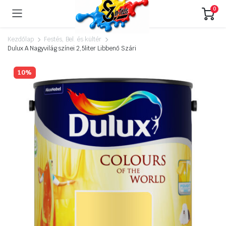
0
Kezdőlap
Festés, Bel. és kültér
Dulux A Nagyvilág színei 2,5liter Libbenő Szári
10%