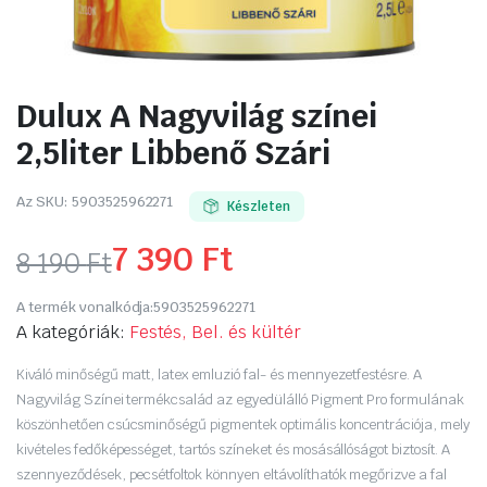
Dulux A Nagyvilág színei
2,5liter Libbenő Szári
Az SKU:
5903525962271
Készleten
7 390
Ft
8 190
Ft
Original
Current
A termék vonalkódja:
5903525962271
price
price
A kategóriák:
Festés, Bel. és kültér
was:
is:
Kiváló minőségű matt, latex emluzió fal- és mennyezetfestésre. A
Nagyvilág Színei termékcsalád az egyedülálló Pigment Pro formulának
8
7
köszönhetően csúcsminőségű pigmentek optimális koncentrációja, mely
kivételes fedőképességet, tartós színeket és mosásállóságot biztosít. A
190 Ft.
390 Ft.
szennyeződések, pecsétfoltok könnyen eltávolíthatók megőrizve a fal