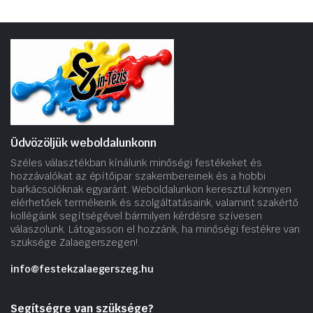
Üdvözöljük weboldalunkonn
Széles választékban kínálunk minőségi festékeket és
hozzávalókat az építőipar szakembereinek és a hobbi
barkácsolóknak egyaránt. Weboldalunkon keresztül könnyen
elérhetőek termékeink és szolgáltatásaink, valamint szakértő
kollégáink segítségével bármilyen kérdésre szívesen
válaszolunk. Látogasson el hozzánk, ha minőségi festékre van
szüksége Zalaegerszegen!.
info@festekzalaegerszeg.hu
Segítségre van szüksége?