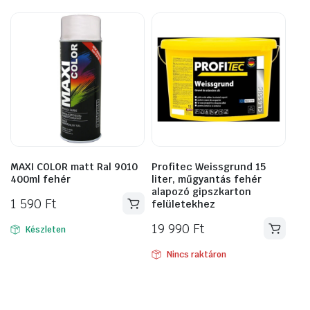
MAXI COLOR matt Ral 9010
Profitec Weissgrund 15
400ml fehér
liter, műgyantás fehér
alapozó gipszkarton
1 590
Ft
felületekhez
19 990
Ft
Készleten
Nincs raktáron