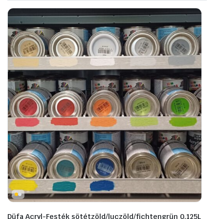
Düfa Acryl-Festék sötétzöld/luczöld/fichtengrün 0,125L