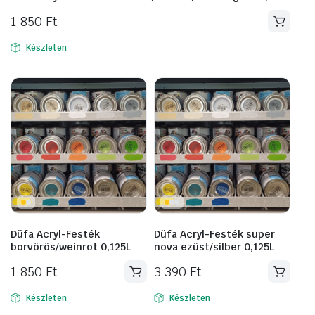
1 850
Ft
Készleten
Düfa Acryl-Festék
Düfa Acryl-Festék super
borvörös/weinrot 0,125L
nova ezüst/silber 0,125L
1 850
Ft
3 390
Ft
Készleten
Készleten