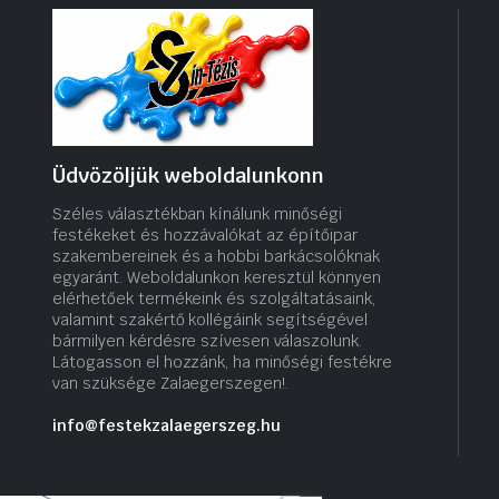
Üdvözöljük weboldalunkonn
Széles választékban kínálunk minőségi
festékeket és hozzávalókat az építőipar
szakembereinek és a hobbi barkácsolóknak
egyaránt. Weboldalunkon keresztül könnyen
elérhetőek termékeink és szolgáltatásaink,
valamint szakértő kollégáink segítségével
bármilyen kérdésre szívesen válaszolunk.
Látogasson el hozzánk, ha minőségi festékre
van szüksége Zalaegerszegen!.
info@festekzalaegerszeg.hu