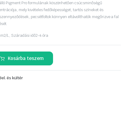
álló Pigment Pro formulának köszönhetően csúcsminőségű
ntrációja, mely kivételes fedőképességet, tartós színeket és
A szennyeződések, pecsétfoltok könnyen eltávolíthatók megőrizve a fal
ését.
 m2/L,
Száradási idő
2-4 óra
Kosárba teszem
Bel. és kültér