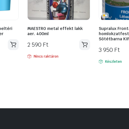
beltéri
MAESTRO metal effekt lakk
Supralux Front
er
aer. 400ml
homlokzatfesté
Sötétbarna KI
2 590
Ft
3 950
Ft
Nincs raktáron
Készleten