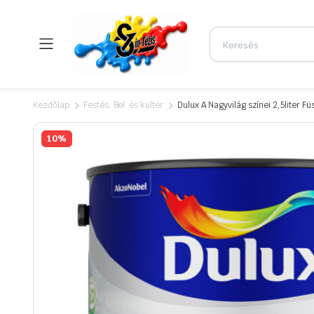
Kezdőlap
Festés, Bel. és kültér
Dulux A Nagyvilág színei 2,5liter F
10%