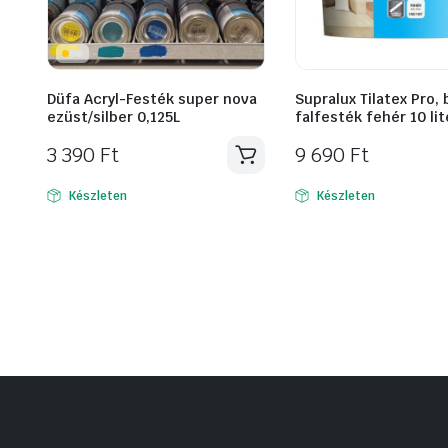
Düfa Acryl-Festék super nova
Supralux Tilatex Pro, 
ezüst/silber 0,125L
falfesték fehér 10 lit
3 390
Ft
9 690
Ft
Készleten
Készleten