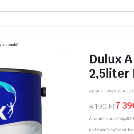
üstös rúnakő
Dulux A
2,5lite
Az SKU:
5992457506523
7 3
8 190
Ft
Original
Current
A termék vonalkódja:
599
price
price
Kiváló minőségű matt, lat