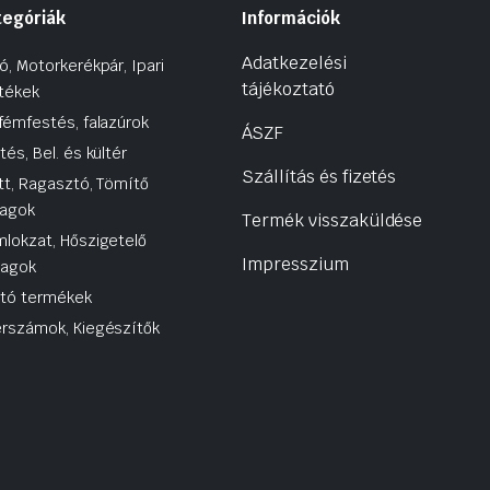
tegóriák
Információk
Adatkezelési
ó, Motorkerékpár, Ipari
tájékoztató
tékek
fémfestés, falazúrok
ÁSZF
tés, Bel. és kültér
Szállítás és fizetés
tt, Ragasztó, Tömítő
agok
Termék visszaküldése
lokzat, Hőszigetelő
Impresszium
yagok
utó termékek
rszámok, Kiegészítők