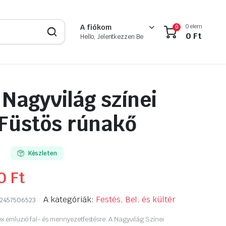
0 elem
A fiókom
0
0
Ft
Hello, Jelentkezzen Be
 Nagyvilág színei
r Füstös rúnakő
Készleten
90
Ft
A kategóriák:
Festés, Bel. és kültér
2457506523
ex emluzió fal- és mennyezetfestésre. A Nagyvilág Színei