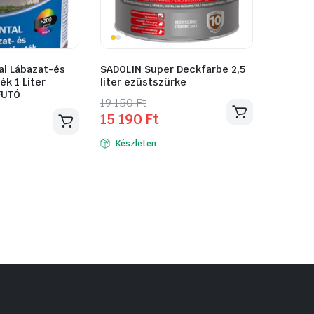
al Lábazat-és
SADOLIN Super Deckfarbe 2,5
k 1 Liter
liter ezüstszürke
FUTÓ
Original
Current
19 150
Ft
15 190
Ft
price
price
was:
is:
Készleten
19
15
150 Ft.
190 Ft.