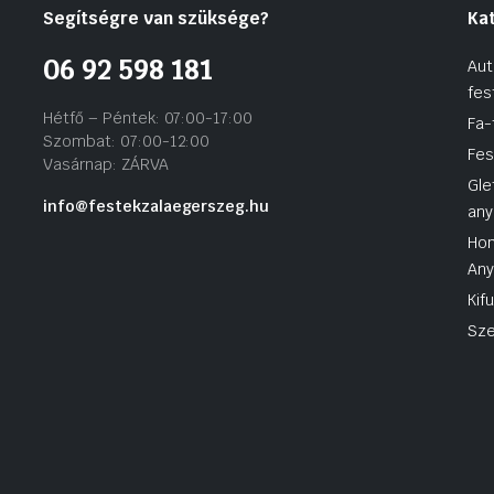
Segítségre van szüksége?
Ka
06 92 598 181
Aut
fes
Hétfő – Péntek: 07:00-17:00
Fa-
Szombat: 07:00-12:00
Fes
Vasárnap: ZÁRVA
Gle
info@festekzalaegerszeg.hu
any
Hom
An
Kif
Sze