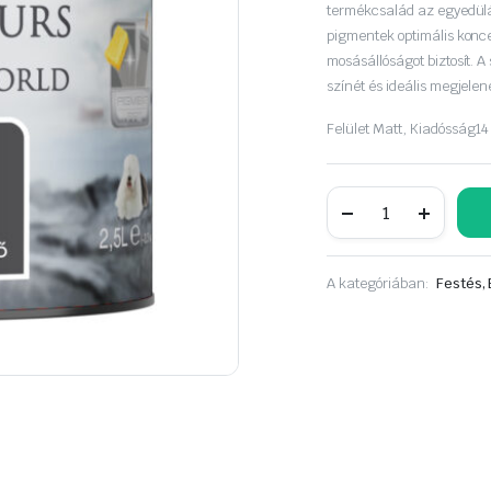
was:
is:
termékcsalád az egyedül
pigmentek optimális konce
8
7
mosásállóságot biztosít. 
színét és ideális megjelen
190 Ft.
390 Ft.
Felület
Matt,
Kiadósság
14
Dulux
A
Nagyvilág
színei
2,5liter
A kategóriában:
Festés, 
Füstös
rúnakő
mennyiség