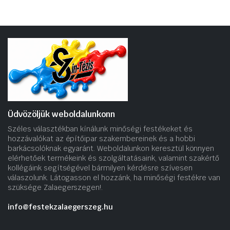
Üdvözöljük weboldalunkonn
Széles választékban kínálunk minőségi festékeket és
hozzávalókat az építőipar szakembereinek és a hobbi
barkácsolóknak egyaránt. Weboldalunkon keresztül könnyen
elérhetőek termékeink és szolgáltatásaink, valamint szakértő
kollégáink segítségével bármilyen kérdésre szívesen
válaszolunk. Látogasson el hozzánk, ha minőségi festékre van
szüksége Zalaegerszegen!.
info@festekzalaegerszeg.hu