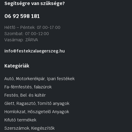
Segítségre van szüksége?
06 92 598 181
Hétfő – Péntek: 07:00-17:00
Szombat: 07:00-12:00
Vasárnap: ZÁRVA
info@festekzalaegerszeg.hu
Kategóriák
Autó, Motorkerékpár, Ipari festékek
Fa-fémfestés, falazúrok
Festés, Bel. és kültér
Glett, Ragasztó, Tömítő anyagok
Homlokzat, Hőszigetelő Anyagok
Kifutó termékek
Szerszámok, Kiegészítők