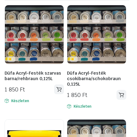
Düfa Acryl-Festék szarvas
Düfa Acryl-Festék
barna/rehbraun 0,125L
csokibarna/schokobraun
0,125L
1 850
Ft
1 850
Ft
Készleten
Készleten