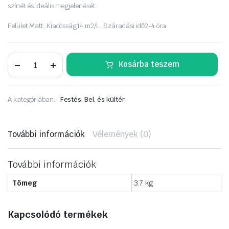
színét és ideális megjelenését.
Felület
Matt,
Kiadósság
14 m2/L,
Száradási idő
2-4 óra
Dulux
Kosárba teszem
A
Nagyvilág
színei
2,5
A kategóriában:
Festés, Bel. és kültér
liter
Kerek
erdő
mennyiség
További információk
Vélemények (0)
További információk
Tömeg
3.7 kg
Kapcsolódó termékek