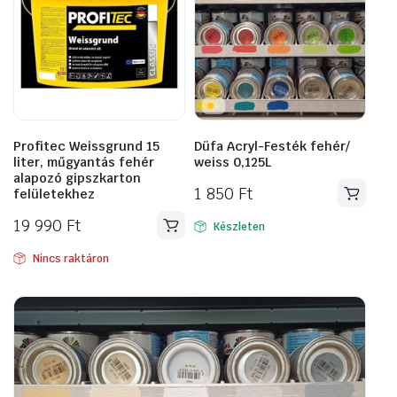
Profitec Weissgrund 15
Düfa Acryl-Festék fehér/
liter, műgyantás fehér
weiss 0,125L
alapozó gipszkarton
1 850
Ft
felületekhez
19 990
Ft
Készleten
Nincs raktáron