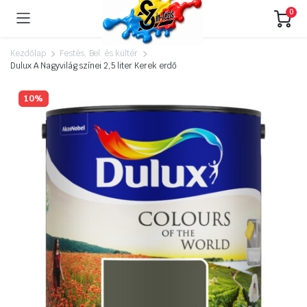
0
Kezdőlap
Festés, Bel. és kültér
Dulux A Nagyvilág színei 2,5 liter Kerek erdő
10%