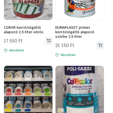
COROR korróziógátló
DUNAPLASZT primer
alapozó 2,5 liter vörös
korróziógátló alapozó
szürke 2,5 liter
17 550
Ft
21 150
Ft
Készleten
Készleten