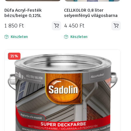
Düfa Acryl-Festék
CELLKOLOR 0,8 liter
bézs/beige 0,125L
selyemfényű világosbarna
1 850
Ft
4 450
Ft
Készleten
Készleten
21%