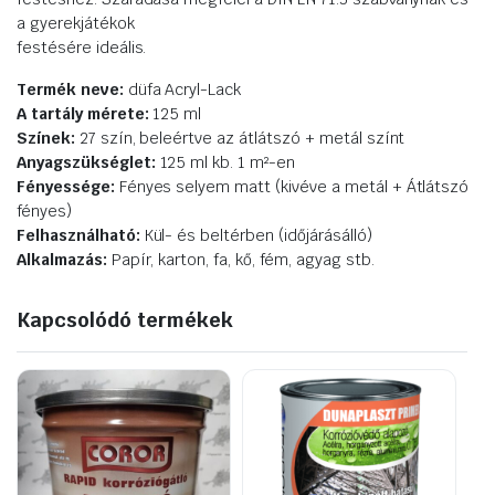
a gyerekjátékok
festésére ideális.
Termék neve:
düfa Acryl-Lack
A tartály mérete:
125 ml
Színek:
27 szín, beleértve az átlátszó + metál színt
Anyagszükséglet:
125 ml kb. 1 m²-en
Fényessége:
Fényes selyem matt (kivéve a metál + Átlátszó
fényes)
Felhasználható:
Kül- és beltérben (időjárásálló)
Alkalmazás:
Papír, karton, fa, kő, fém, agyag stb.
Kapcsolódó termékek