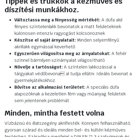
Tippek és trükkök a kézműves és
díszítési munkákhoz.
Változtassa meg a fényesség mértékét:
A düfa akil
fényes színtelenlakk bevonatok a matt felületeknek
különösen intenzív ragyogást kölcsönöznek
Készítse el saját árnyalatait:
Minden selyemfényű
akrillakk egymással keverhető.
Egyszerűen világosítsa meg az árnyalatokat:
A fehér
színnel bármilyen színárnyalat világosítható
Növelje a tartósságot:
A színtelen lakkozással a
tárgyakat védőbevona al tudja ellátni. Ideális bevonat a
gyermekjátékokhoz.
Bővítse az alkalmazási területet:
A speciális düfa
alapozóknak a kezeletlen fém vagy műanyag felületek
sem jelentenek problémát.
Minden, mintha festett volna
Vízbázisú és illatszegény akrilfesték. Könnyen felhasználható,
gyorsan szárad és ideális minden bel- és kültéri kézműves
festéshez. Száradása megfelel a DIN EN 71.3 szabványnak és