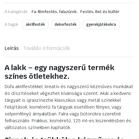
,
A kategóriák:
Fa-fémfestés, falazúrok
Festés, Bel. és kültér
A tagok:
akrilfesték
dekorfesték
gyerekjátékokra
Leírás
További információk
A lakk – egy nagyszerű termék
színes ötletekhez.
Düfa akrilfestékkel, kreatív és nagyszerű kézműves munkákat
és díszítéseket végezhet kívánsága szerint. Akár a kedvenc
tárgyait is újraszínezhe klasszikus vagy metál színekkel.
Felújítások, kisméretű fa tárgyak esetében fényes, vagy
selyemfényű árnyalatban. Falra vagy bútorokra szeretné
felhasználni: Prakkus, kisméretű, 125 ml-es kiszerelésben és
változatos színekben kaphatók.