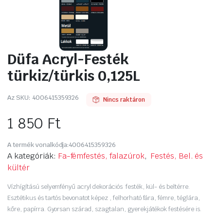
Düfa Acryl-Festék
türkiz/türkis 0,125L
Az SKU:
4006415359326
Nincs raktáron
1 850
Ft
A termék vonalkódja:
4006415359326
A kategóriák:
Fa-fémfestés, falazúrok
,
Festés, Bel. és
kültér
Vízhígítású selyemfényű acryl dekorációs festék, kül- és beltérre.
Esztétikus és tartós bevonatot képez , felhorható fára, fémre, téglára,
kőre, papírra. Gyorsan szárad, szagtalan, gyerekjátékok festésére is.