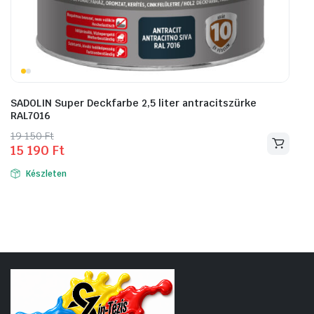
SADOLIN Super Deckfarbe 2,5 liter antracitszürke
RAL7016
Original
Current
19 150
Ft
15 190
Ft
price
price
was:
is:
Készleten
19
15
150 Ft.
190 Ft.