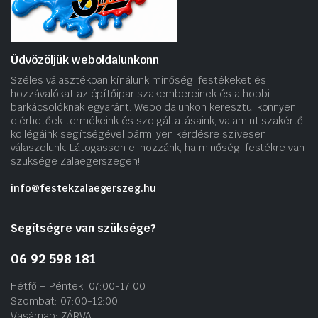
Üdvözöljük weboldalunkonn
Széles választékban kínálunk minőségi festékeket és
hozzávalókat az építőipar szakembereinek és a hobbi
barkácsolóknak egyaránt. Weboldalunkon keresztül könnyen
elérhetőek termékeink és szolgáltatásaink, valamint szakértő
kollégáink segítségével bármilyen kérdésre szívesen
válaszolunk. Látogasson el hozzánk, ha minőségi festékre van
szüksége Zalaegerszegen!.
info@festekzalaegerszeg.hu
Segítségre van szüksége?
06 92 598 181
Hétfő – Péntek: 07:00-17:00
Szombat: 07:00-12:00
Vasárnap: ZÁRVA