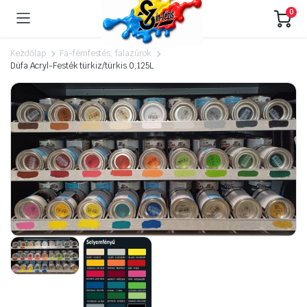
0
Kezdőlap
Fa-fémfestés, falazúrok
Düfa Acryl-Festék türkiz/türkis 0,125L