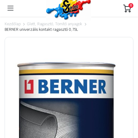
0
Kezdőlap
Glett, Ragasztó, Tömítő anyagok
BERNER univerzális kontakt ragasztó 0,75L