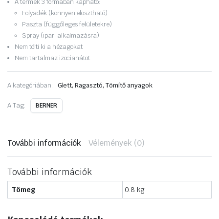
A termék 3 formában kapható:
Folyadék (könnyen elosztható)
Paszta (függőleges felületekre)
Spray (ipari alkalmazásra)
Nem tölti ki a hézagokat
Nem tartalmaz izocianátot
A kategóriában:
Glett, Ragasztó, Tömítő anyagok
A Tag:
BERNER
További információk
Vélemények (0)
További információk
Tömeg
0.8 kg