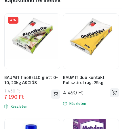
Kapcsolódó termékek
4%
BAUMIT finoBELLO glett 0-
BAUMIT duo kontakt
10, 20kg AKCIÓS
Polisztirol rag. 25kg
Original
Current
7 450
Ft
4 490
Ft
7 190
Ft
price
price
was:
is:
Készleten
Készleten
7
7
450 Ft.
190 Ft.