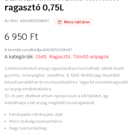
ragasztó 0,75L
Az SKU:
4060876108497
Nincs raktáron
6 950
Ft
A termék vonalkódja:
4060876108497
A kategóriák:
Glett, Ragasztó, Tömítő anyagok
Számos különböző anyag ragasztásához használható, többek között
gumihoz, műanyaghoz, szövethez, ill. fából, fémből vagy deszkából
készült panelekhez és munkaasztalokhoz. Vigye fel a kontaktragasztót
az anyag mindkét oldalára
10–15 perc elteltével erősen nyomja össze a két felületet, így
biztosíthatja a két anyag megfelelő összeragadását
Keményedés néhány perc alatt
Nincs szükség összeszorításra
Nagy nyersszilárdság