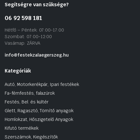
Segítségre van szüksége?
06 92 598 181
Hétfő – Péntek: 07:00-17:00
Szombat: 07:00-12:00
Vasárnap: ZÁRVA
info@festekzalaegerszeg.hu
Kategóriák
Autó, Motorkerékpár, Ipari festékek
Fa-fémfestés, falazúrok
Festés, Bel. és kültér
Glett, Ragasztó, Tömítő anyagok
Homlokzat, Hőszigetelő Anyagok
Kifutó termékek
Szerszámok, Kiegészítők