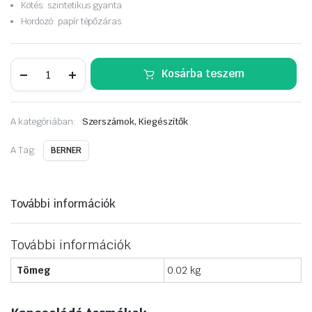
Kötés: szintetikus gyanta
Hordozó: papír tépőzáras
BERNER
Kosárba teszem
Uniline
tépőzáras
csiszolólap
multihole
A kategóriában:
Szerszámok, Kiegészítők
225mm*16mm
P120
mennyiség
A Tag:
BERNER
További információk
További információk
Tömeg
0.02 kg