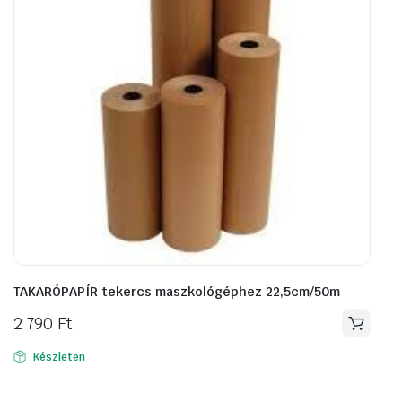
TAKARÓPAPÍR tekercs maszkológéphez 22,5cm/50m
2 790
Ft
Készleten