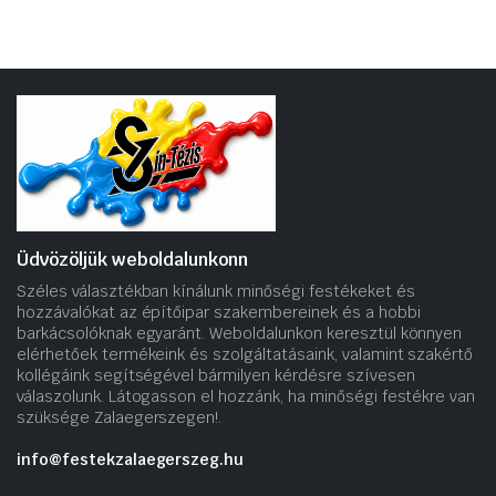
Üdvözöljük weboldalunkonn
Széles választékban kínálunk minőségi festékeket és
hozzávalókat az építőipar szakembereinek és a hobbi
barkácsolóknak egyaránt. Weboldalunkon keresztül könnyen
elérhetőek termékeink és szolgáltatásaink, valamint szakértő
kollégáink segítségével bármilyen kérdésre szívesen
válaszolunk. Látogasson el hozzánk, ha minőségi festékre van
szüksége Zalaegerszegen!.
info@festekzalaegerszeg.hu