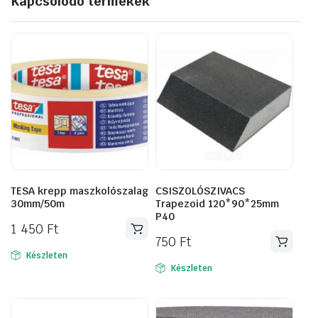
Kapcsolódó termékek
TESA krepp maszkolószalag
CSISZOLÓSZIVACS
30mm/50m
Trapezoid 120*90*25mm
P40
1 450
Ft
750
Ft
Készleten
Készleten