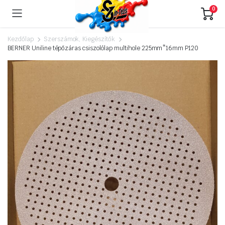
0
Kezdőlap
Szerszámok, Kiegészítők
BERNER Uniline tépőzáras csiszolólap multihole 225mm*16mm P120