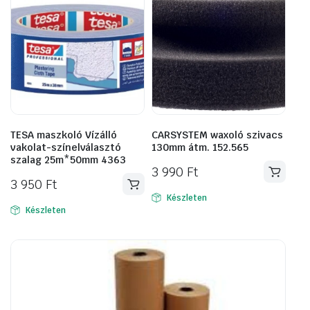
TESA maszkoló Vízálló
CARSYSTEM waxoló szivacs
vakolat-színelválasztó
130mm átm. 152.565
szalag 25m*50mm 4363
3 990
Ft
3 950
Ft
Készleten
Készleten