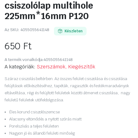
csiszolólap multihole
225mm*16mm P120
Az SKU:
4055055641148
Készleten
650
Ft
A termék vonalkódja:
4055055641148
A kategóriák:
Szerszámok, Kiegészítők
Száraz csiszolás beltérben. Az összes felület csiszolása és csiszolása
felújítások előkészítéséhez, tapéták, ragasztók és festékmaradványok
eltávolítása, régi és felújított felületek közötti átmenet csiszolása, nagy
felületű felületek utófeldolgozása.
Éles korund csiszolószemcse
Alacsony eltömődés a nyitott szórás miatt
Porelszívás a teljes felületen
Nagyon jó és állandó felületi minőség