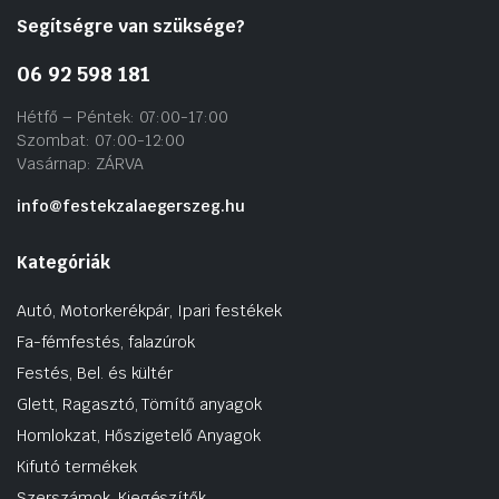
Segítségre van szüksége?
06 92 598 181
Hétfő – Péntek: 07:00-17:00
Szombat: 07:00-12:00
Vasárnap: ZÁRVA
info@festekzalaegerszeg.hu
Kategóriák
Autó, Motorkerékpár, Ipari festékek
Fa-fémfestés, falazúrok
Festés, Bel. és kültér
Glett, Ragasztó, Tömítő anyagok
Homlokzat, Hőszigetelő Anyagok
Kifutó termékek
Szerszámok, Kiegészítők