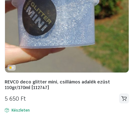
REVCO deco glitter mini, csillámos adalék ezüst
110gr/170ml [112747]
5 650
Ft
Készleten