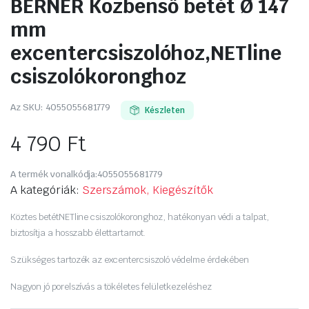
BERNER Közbenső betét Ø 147
mm
excentercsiszolóhoz,NETline
csiszolókoronghoz
Az SKU:
4055055681779
Készleten
4 790
Ft
A termék vonalkódja:
4055055681779
A kategóriák:
Szerszámok, Kiegészítők
Köztes betétNETline csiszolókoronghoz, h
atékonyan védi a talpat,
biztosítja a hosszabb élettartamot.
Szükséges tartozék az excentercsiszoló védelme érdekében
Nagyon jó porelszívás a tökéletes felületkezeléshez