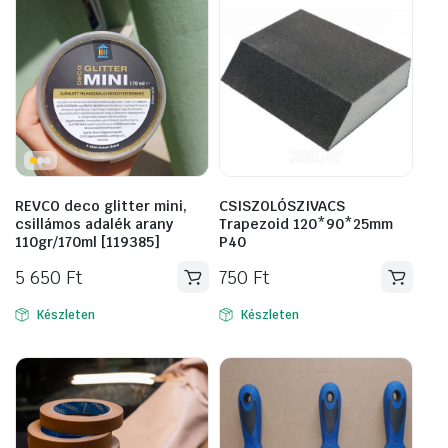
REVCO deco glitter mini,
CSISZOLÓSZIVACS
csillámos adalék arany
Trapezoid 120*90*25mm
110gr/170ml [119385]
P40
5 650
Ft
750
Ft
Készleten
Készleten