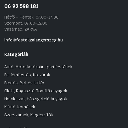
06 92 598 181
Hétfő – Péntek: 07:00-17:00
Szombat: 07:00-12:00
Vasárnap: ZÁRVA
info@festekzalaegerszeg.hu
Kategóriák
Autó, Motorkerékpár, Ipari festékek
Fa-fémfestés, falazúrok
Festés, Bel. és kültér
Glett, Ragasztó, Tömítő anyagok
Homlokzat, Hőszigetelő Anyagok
Kifutó termékek
Szerszámok, Kiegészítők