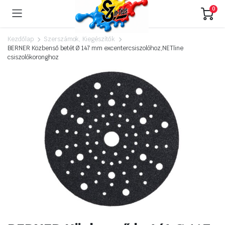
0
Kezdőlap
Szerszámok, Kiegészítők
BERNER Közbenső betét Ø 147 mm excentercsiszolóhoz,NETline
csiszolókoronghoz