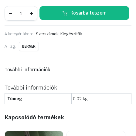
BERNER
Kosárba teszem
Közbenső
betét
Ø
147
A kategóriában:
Szerszámok, Kiegészítők
mm
excentercsiszolóhoz,NETline
csiszolókoronghoz
A Tag:
BERNER
mennyiség
További információk
További információk
Tömeg
0.02 kg
Kapcsolódó termékek