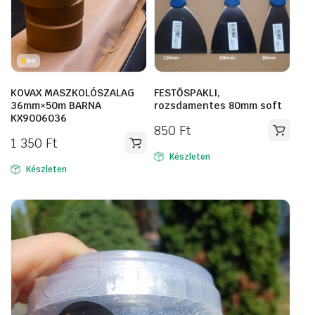
KOVAX MASZKOLÓSZALAG
FESTŐSPAKLI,
36mm×50m BARNA
rozsdamentes 80mm soft
KX9006036
850
Ft
1 350
Ft
Készleten
Készleten