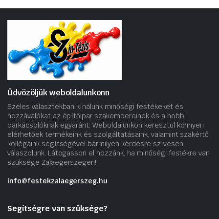
Üdvözöljük weboldalunkonn
Széles választékban kínálunk minőségi festékeket és
hozzávalókat az építőipar szakembereinek és a hobbi
barkácsolóknak egyaránt. Weboldalunkon keresztül könnyen
elérhetőek termékeink és szolgáltatásaink, valamint szakértő
kollégáink segítségével bármilyen kérdésre szívesen
válaszolunk. Látogasson el hozzánk, ha minőségi festékre van
szüksége Zalaegerszegen!.
info@festekzalaegerszeg.hu
Segítségre van szüksége?