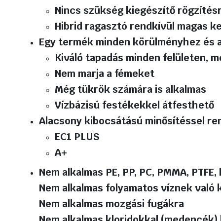
Nincs szükség kiegészítő rögzítésre
Hibrid ragasztó rendkívül magas k
Egy termék minden körülményhez és 
Kiváló tapadás minden felületen, m
Nem marja a fémeket
Még tükrök számára is alkalmas
Vízbázisú festékekkel átfesthető
Alacsony kibocsátású minősítéssel re
EC1 PLUS
A+
Nem alkalmas PE, PP, PC, PMMA, PTFE,
Nem alkalmas folyamatos víznek való 
Nem alkalmas mozgási fugákra
Nem alkalmas kloridokkal (medencék)