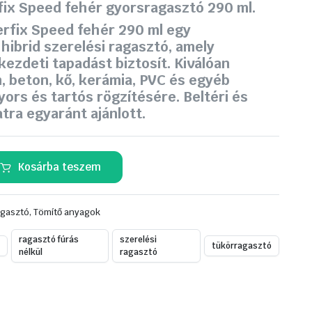
ix Speed fehér gyorsragasztó 290 ml.
rfix Speed fehér 290 ml egy
 hibrid szerelési ragasztó, amely
kezdeti tapadást biztosít. Kiválóan
m, beton, kő, kerámia, PVC és egyéb
ors és tartós rögzítésére. Beltéri és
atra egyaránt ajánlott.
Kosárba teszem
agasztó, Tömítő anyagok
ragasztó fúrás
szerelési
tükörragasztó
nélkül
ragasztó