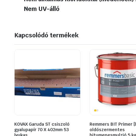
Nem UV-álló
Kapcsolódó termékek
KOVAX Garuda ST csiszoló
Remmers BIT Primer [
gyalupapír 70 X 402mm 53
oldószermentes
lyukas
bitumenesmulzió 5 kg