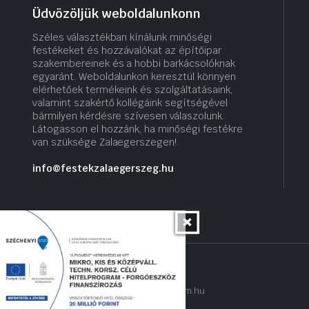
Üdvözöljük weboldalunkonn
Széles választékban kínálunk minőségi
festékeket és hozzávalókat az építőipar
szakembereinek és a hobbi barkácsolóknak
egyaránt. Weboldalunkon keresztül könnyen
elérhetőek termékeink és szolgáltatásaink,
valamint szakértő kollégáink segítségével
bármilyen kérdésre szívesen válaszolunk.
Látogasson el hozzánk, ha minőségi festékre
van szüksége Zalaegerszegen!.
info@festekzalaegerszeg.hu
Copyright 2022 © hogyantalaljanakram.hu