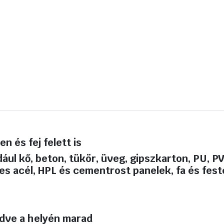
n és fej felett is
dául kő, beton, tükör, üveg, gipszkarton, PU, 
es acél, HPL és cementrost panelek, fa és fes
zdve a helyén marad