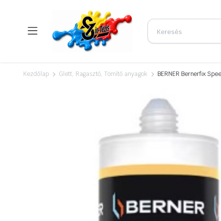
Kezdőlap
Glett, Ragasztó, Tömítő anyagok
BERNER Bernerfix Spee