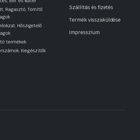
tés, Bel. és kültér
Szállítás és fizetés
tt, Ragasztó, Tömítő
agok
Termék visszaküldése
lokzat, Hőszigetelő
Impresszium
yagok
utó termékek
rszámok, Kiegészítők