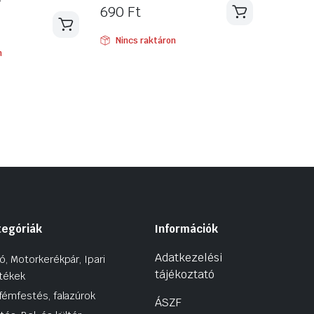
690
Ft
Nincs raktáron
n
tegóriák
Információk
Adatkezelési
ó, Motorkerékpár, Ipari
tájékoztató
tékek
fémfestés, falazúrok
ÁSZF