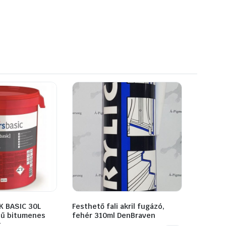
K BASIC 30L
Festhető fali akril fugázó,
ű bitumenes
fehér 310ml DenBraven
t