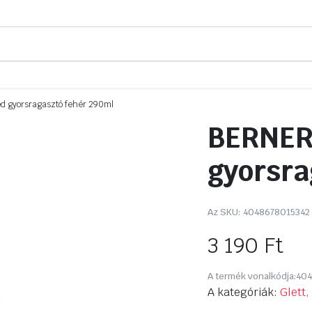
d gyorsragasztó fehér 290ml
BERNER 
gyorsra
Az SKU:
4048678015342
3 190
Ft
A termék vonalkódja:
404
A kategóriák:
Glett