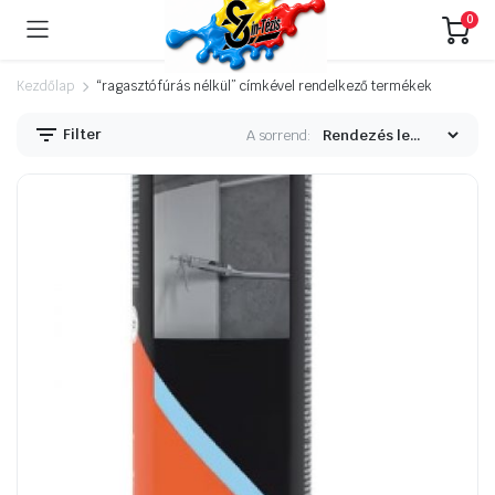
0
Kezdőlap
“ragasztó fúrás nélkül” címkével rendelkező termékek
Filter
A sorrend: