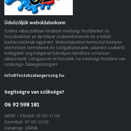
Üdvözöljük weboldalunkonn
Széles választékban kínálunk minőségi festékeket és
hozzávalókat az építőipar szakembereinek és a hobbi
barkácsolóknak egyaránt. Weboldalunkon keresztül könnyen
elérhetőek termékeink és szolgáltatásaink, valamint szakértő
kollégáink segítségével bármilyen kérdésre szívesen
válaszolunk. Látogasson el hozzánk, ha minőségi festékre van
szüksége Zalaegerszegen!.
info@festekzalaegerszeg.hu
Segítségre van szüksége?
06 92 598 181
Hétfő – Péntek: 07:00-17:00
Szombat: 07:00-12:00
Vasárnap: ZÁRVA