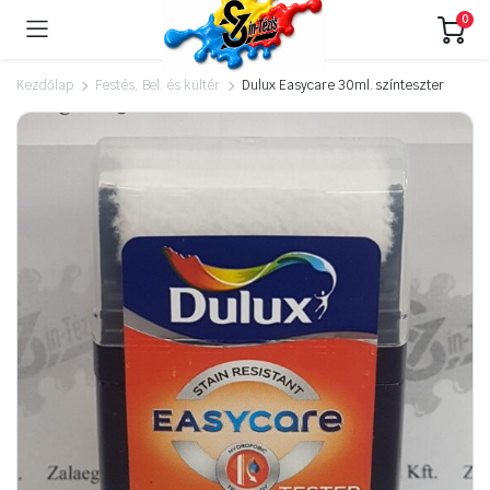
0
Kezdőlap
Festés, Bel. és kültér
Dulux Easycare 30ml. színteszter