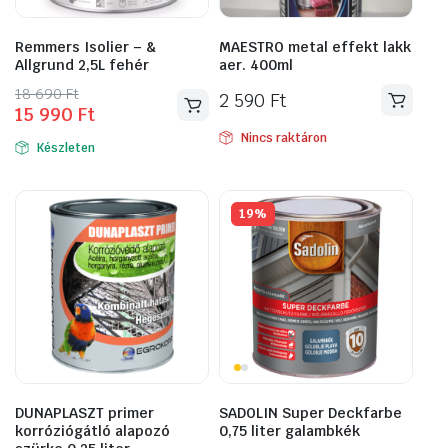
Remmers Isolier – &
MAESTRO metal effekt lakk
Allgrund 2,5L fehér
aer. 400ml
Original
Current
18 690
Ft
2 590
Ft
15 990
Ft
price
price
was:
is:
Nincs raktáron
Készleten
18
15
690 Ft.
990 Ft.
19%
DUNAPLASZT primer
SADOLIN Super Deckfarbe
korróziógátló alapozó
0,75 liter galambkék