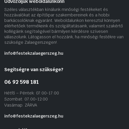
Üdvözöljük weboldalunkonn
Széles választékban kínálunk minőségi festékeket és
hozzávalókat az építőipar szakembereinek és a hobbi
barkácsolóknak egyaránt. Weboldalunkon keresztül könnyen
elérhetőek termékeink és szolgáltatásaink, valamint szakértő
kollégáink segítségével bármilyen kérdésre szívesen
válaszolunk. Látogasson el hozzánk, ha minőségi festékre van
szüksége Zalaegerszegen!.
info@festekzalaegerszeg.hu
Segítségre van szüksége?
06 92 598 181
Hétfő – Péntek: 07:00-17:00
Szombat: 07:00-12:00
Vasárnap: ZÁRVA
info@festekzalaegerszeg.hu