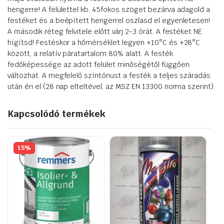
hengerre! A felülettel kb. 45fokos szöget bezárva adagold a
festéket és a beépített hengerrel oszlasd el egyenletesen!
A második réteg felvitele előtt várj 2-3 órát. A festéket NE
hígítsd! Festéskor a hőmérséklet legyen +10°C és +28°C
között, a relatív páratartalom 80% alatt. A festék
fedőképessége az adott felület minőségétől függően
változhat. A megfelelő színtónust a festék a teljes száradás
után éri el (28 nap elteltével, az MSZ EN 13300 norma szerint).
Kapcsolódó termékek
15%