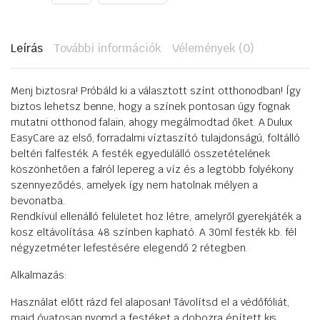
Leírás
További információk
Vélemények (0)
Menj biztosra! Próbáld ki a választott színt otthonodban! Így
biztos lehetsz benne, hogy a színek pontosan úgy fognak
mutatni otthonod falain, ahogy megálmodtad őket. A Dulux
EasyCare az első, forradalmi víztaszító tulajdonságú, foltálló
beltéri falfesték. A festék egyedülálló összetételének
köszönhetően a falról lepereg a víz és a legtöbb folyékony
szennyeződés, amelyek így nem hatolnak mélyen a
bevonatba.
Rendkívül ellenálló felületet hoz létre, amelyről gyerekjáték a
kosz eltávolítása. 48 színben kapható. A 30ml festék kb. fél
négyzetméter lefestésére elegendő 2 rétegben.
Alkalmazás:
Használat előtt rázd fel alaposan! Távolítsd el a védőfóliát,
majd óvatosan nyomd a festéket a dobozra épített kis