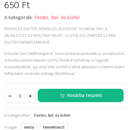
650
Ft
A kategóriák:
Festés, Bel. és kültér
RENDELÉS ESETÉN „RENDELÉS JEGYZETEK” ROVATBA ÍRNI A
VÁLASZTOTT SZÍN/SZÍNEK NEVÉT ,ILLETVE KÜLÖNBÖZŐ SZÍNEK
ESETÉN DARABSZÁMUKAT.
A teszter mini festőhengerrel, használatával pontosabb a színválasztás,
a tesztkiszerelés teljesen színhű festéket tartalmaz a nagyobb
kiszerelésekkel , így akár több színből is lehet választani a festeni kívánt
falfelületen minimális költségráfordítással.
Dulux
Kosárba teszem
Easycare
30ml.
színteszter
mennyiség
A kategóriában:
Festés, Bel. és kültér
A tagok:
minta
termékteszt