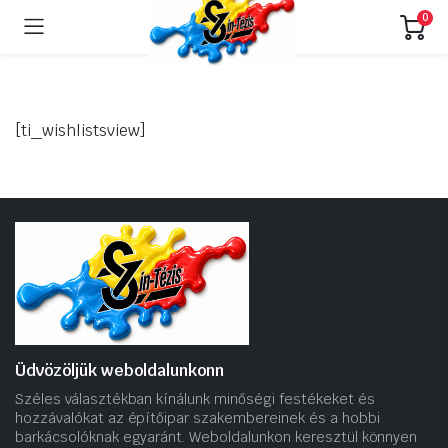
0
[ti_wishlistsview]
Üdvözöljük weboldalunkonn
Széles választékban kínálunk minőségi festékeket és
hozzávalókat az építőipar szakembereinek és a hobbi
barkácsolóknak egyaránt. Weboldalunkon keresztül könnyen