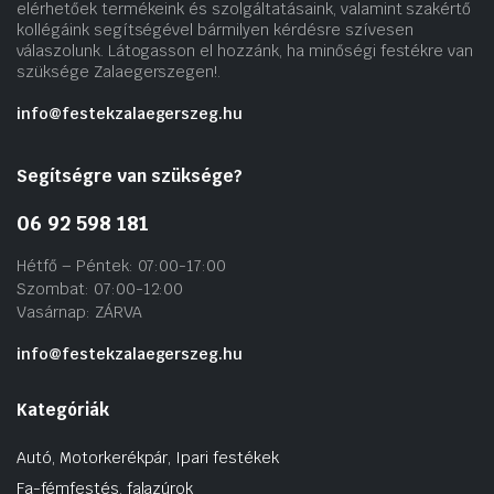
elérhetőek termékeink és szolgáltatásaink, valamint szakértő
kollégáink segítségével bármilyen kérdésre szívesen
válaszolunk. Látogasson el hozzánk, ha minőségi festékre van
szüksége Zalaegerszegen!.
info@festekzalaegerszeg.hu
Segítségre van szüksége?
06 92 598 181
Hétfő – Péntek: 07:00-17:00
Szombat: 07:00-12:00
Vasárnap: ZÁRVA
info@festekzalaegerszeg.hu
Kategóriák
Autó, Motorkerékpár, Ipari festékek
Fa-fémfestés, falazúrok