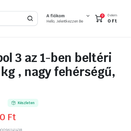
0 elem
A fiókom
0
0
Ft
Hello, Jelentkezzen Be
ol 3 az 1-ben beltéri
5 kg , nagy fehérségű,
m
8
Készleten
90
Ft
0096141438