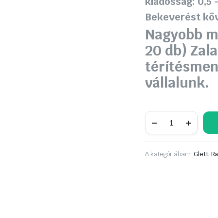
kiadósság: 0,5 
Bekeverést köv
Nagyobb m
20 db) Zal
térítésmen
vállalunk
.
Zvezdapol
3
az
1-
ben
A kategóriában:
Glett, R
beltéri
glett
25
kg
,
nagy
fehérségű,
0–