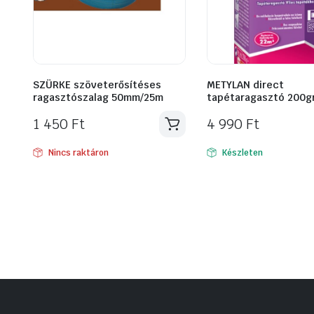
SZÜRKE szöveterősítéses
METYLAN direct
ragasztószalag 50mm/25m
tapétaragasztó 200g
1 450
Ft
4 990
Ft
Nincs raktáron
Készleten