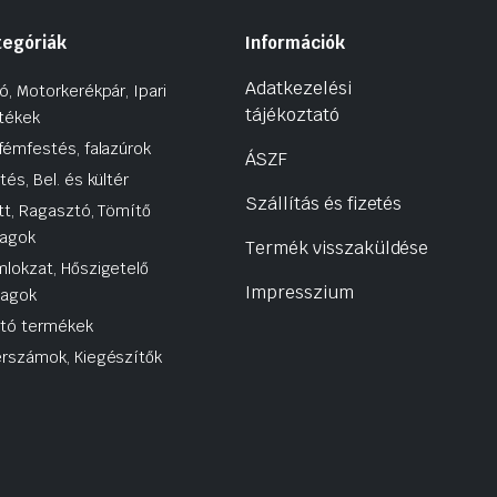
tegóriák
Információk
Adatkezelési
ó, Motorkerékpár, Ipari
tájékoztató
tékek
fémfestés, falazúrok
ÁSZF
tés, Bel. és kültér
Szállítás és fizetés
tt, Ragasztó, Tömítő
agok
Termék visszaküldése
lokzat, Hőszigetelő
Impresszium
yagok
utó termékek
rszámok, Kiegészítők