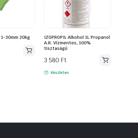
l 1-30mm 20kg
IZOPROPIL Alkohol 1L Propanol
A.R. Vízmentes, 100%
tisztaságú
3 580
Ft
Készleten