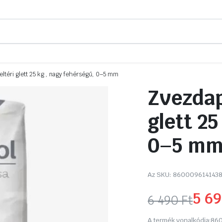
eltéri glett 25 kg , nagy fehérségű, 0–5 mm
Zvezdap
glett 2
0–5 m
Az SKU:
860009614143
5 6
6 490
Ft
Original
Current
A termék vonalkódja:
860