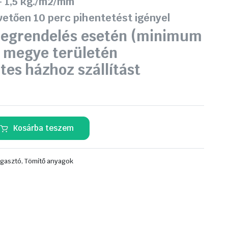
– 1,5 kg./m2/mm
etően 10 perc pihentetést igényel
egrendelés esetén (minimum
a megye területén
tes házhoz szállítást
Kosárba teszem
agasztó, Tömítő anyagok