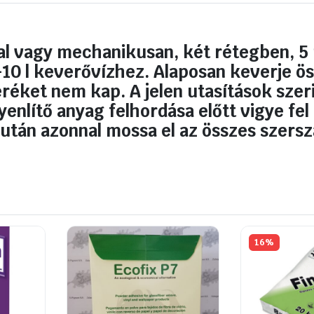
5
mm
mennyiség
val vagy mechanikusan, két rétegben, 
10 l keverővízhez. Alaposan keverje öss
réket nem kap. A jelen utasítások szer
yenlítő anyag felhordása előtt vigye fel
 után azonnal mossa el az összes szersz
16%