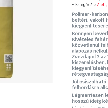
price
price
A kategóriák:
Glett
Polimer-karboná
was:
is:
beltéri, vakolt 
6
5
kiegyenlítésére
490 Ft.
690 Ft.
Könnyen keverh
Kivételes fehér
közvetlenül fel
alapozás nélkül
Zvezdapol 3 az 
kiszerelésben, 
kiegyenlítéséh
rétegvastagság
Jól csiszolható
felhordásra alk
Légmentesen le
hosszú ideig k