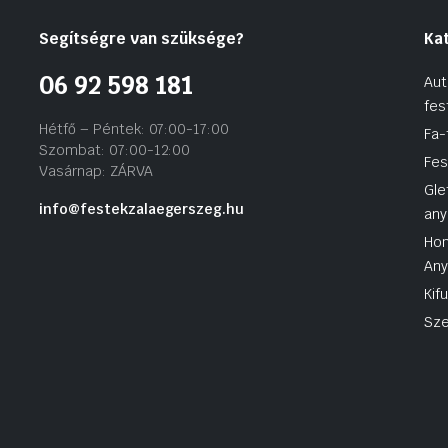
Segítségre van szüksége?
Ka
06 92 598 181
Aut
fes
Hétfő – Péntek: 07:00-17:00
Fa-
Szombat: 07:00-12:00
Fes
Vasárnap: ZÁRVA
Gle
info@festekzalaegerszeg.hu
any
Hom
An
Kif
Sze