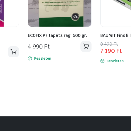
ECOFIX P7 tapéta rag. 500 gr.
BAUMIT Finofil
r
Original
Current
8 490
Ft
4 990
Ft
7 190
Ft
price
price
was:
is:
Készleten
Készleten
8
7
490 Ft.
190 Ft.