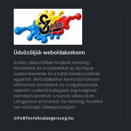
Üdvözöljük weboldalunkonn
Széles választékban kínálunk minőségi
festékeket és hozzávalókat az építőipar
szakembereinek és a hobbi barkácsolóknak
egyaránt. Weboldalunkon keresztül könnyen
elérhetőek termékeink és szolgáltatásaink,
valamint szakértő kollégáink segítségével
bármilyen kérdésre szívesen válaszolunk.
Látogasson el hozzánk, ha minőségi festékre
van szüksége Zalaegerszegen!.
info@festekzalaegerszeg.hu