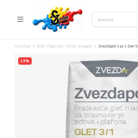
Kezdőlap
Glett, Ragasztó, Tömítő anyagok
Zvezdapol 3 az 1-ben b
13%