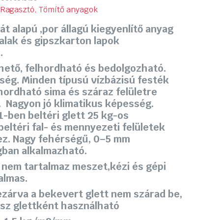
, Ragasztó, Tömítő anyagok
t alapú ,por állagú kiegyenlítő anyag
falak és gipszkarton lapok
.
ető, felhordható és bedolgozható.
ség. Minden típusú vízbázisú festék
hordható sima és száraz felületre
. Nagyon jó klimatikus képesség.
1-ben beltéri glett 25 kg-os
beltéri fal- és mennyezeti felületek
ez. Nagy fehérségű, 0–5 mm
ban alkalmazható.
, nem tartalmaz meszet,kézi és gépi
almas.
zárva a bekevert glett nem szárad be,
ész glettként használható