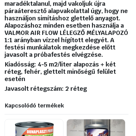
maradéktalanul, majd vakoljuk újra
páraáteresztő alapvakolattal úgy, hogy ne
használjon simításhoz glettelő anyagot.
Alapozáshoz minden esetben használja a
VALMOR AIR FLOW LÉLEGZŐ MÉLYALAPOZÓ
1:1 arányban vízzel hígított elegyét. A
festési munkálatok megkezdése előtt
javasolt a próbafestés elvégzése.
Kiadósság:
4-5 m2/liter alapozás + két
réteg, fehér, glettelt minőségű felület
esetén
Javasolt rétegszám:
2 réteg
Kapcsolódó termékek