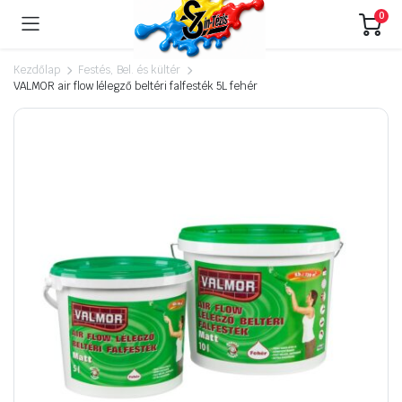
0
Kezdőlap
Festés, Bel. és kültér
VALMOR air flow lélegző beltéri falfesték 5L fehér