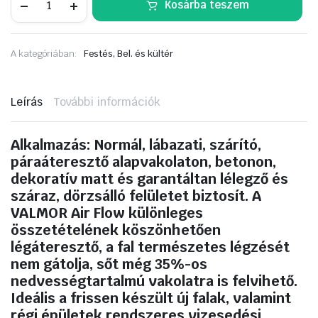
Kosárba teszem
air
flow
lélegző
beltéri
A kategóriában:
Festés, Bel. és kültér
falfesték
5L
fehér
mennyiség
Leírás
További információk
Alkalmazás:
Normál, lábazati, szárító,
páraáteresztő alapvakolaton, betonon,
dekoratív matt és garantáltan lélegző és
száraz, dörzsálló felületet biztosít. A
VALMOR Air Flow különleges
összetételének köszönhetően
légáteresztő, a fal természetes légzését
nem gátolja, sőt még 35%-os
nedvességtartalmú vakolatra is felvihető.
Ideális a frissen készült új falak, valamint
régi épületek rendszeres vizesedési