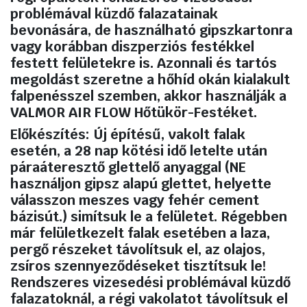
problémával küzdő falazatainak
bevonására, de használható gipszkartonra
vagy korábban diszperziós festékkel
festett felületekre is. Azonnali és tartós
megoldást szeretne a hőhíd okán kialakult
falpenésszel szemben, akkor használják a
VALMOR AIR FLOW Hőtükör-Festéket.
Előkészítés:
Új építésű, vakolt falak
esetén, a 28 nap kötési idő letelte után
páraáteresztő glettelő anyaggal (NE
használjon gipsz alapú glettet, helyette
válasszon meszes vagy fehér cement
bázisút.) simítsuk le a felületet. Régebben
már felületkezelt falak esetében a laza,
pergő részeket távolítsuk el, az olajos,
zsíros szennyeződéseket tisztítsuk le!
Rendszeres vizesedési problémával küzdő
falazatoknál, a régi vakolatot távolítsuk el