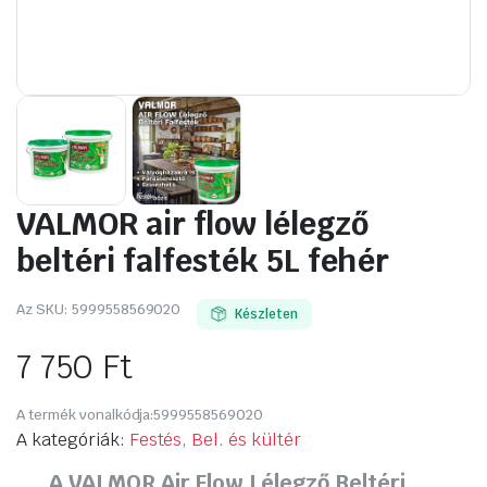
VALMOR air flow lélegző
beltéri falfesték 5L fehér
Az SKU:
5999558569020
Készleten
7 750
Ft
A termék vonalkódja:
5999558569020
A kategóriák:
Festés, Bel. és kültér
A VALMOR Air Flow Lélegző Beltéri