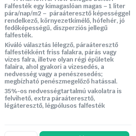
Falfesték egy kimagaslóan magas – 1 liter
pára/nap/m2 – páraáteresztő képességgel
rendelkező, környezetkímélő, hófehér, jó
fedőképességű, diszperziós jellegű
falfesték.
Kiváló választás lélegző, páraáteresztő
falfestékként friss falakra, párás vagy
vizes falra, illetve olyan régi épületek
falaira, ahol gyakori a vizesedés, a
nedvesség vagy a penészesedés;
megbízható penészmegelőző hatással.
35%-os nedvességtartalmú vakolatra is
felvihető, extra páraáteresztő,
légáteresztő, légpólusos falfesték
VALMOR