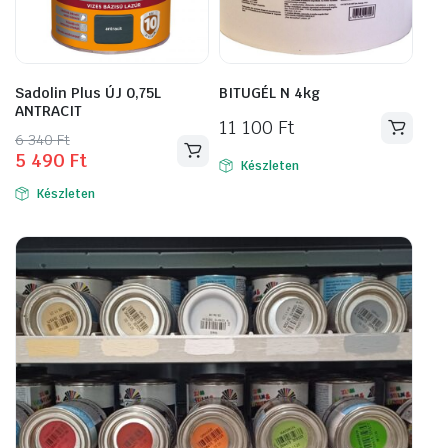
Sadolin Plus ÚJ 0,75L
BITUGÉL N 4kg
ANTRACIT
11 100
Ft
Original
Current
6 340
Ft
5 490
Ft
price
price
Készleten
was:
is:
Készleten
6
5
340 Ft.
490 Ft.