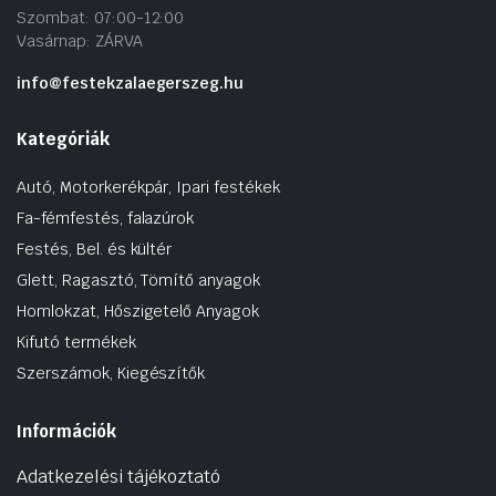
Szombat: 07:00-12:00
Vasárnap: ZÁRVA
info@festekzalaegerszeg.hu
Kategóriák
Autó, Motorkerékpár, Ipari festékek
Fa-fémfestés, falazúrok
Festés, Bel. és kültér
Glett, Ragasztó, Tömítő anyagok
Homlokzat, Hőszigetelő Anyagok
Kifutó termékek
Szerszámok, Kiegészítők
Információk
Adatkezelési tájékoztató