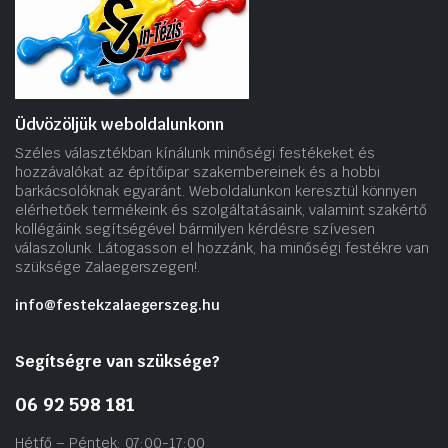
Üdvözöljük weboldalunkonn
Széles választékban kínálunk minőségi festékeket és
hozzávalókat az építőipar szakembereinek és a hobbi
barkácsolóknak egyaránt. Weboldalunkon keresztül könnyen
elérhetőek termékeink és szolgáltatásaink, valamint szakértő
kollégáink segítségével bármilyen kérdésre szívesen
válaszolunk. Látogasson el hozzánk, ha minőségi festékre van
szüksége Zalaegerszegen!.
info@festekzalaegerszeg.hu
Segítségre van szüksége?
06 92 598 181
Hétfő – Péntek: 07:00-17:00