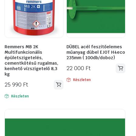
Remmers MB 2K
DÜBEL acél feszítőelemes
Multifunkcionális
műanyag dübel EJOT H4eco
épületszigetelés,
235mm ( 100db/doboz)
cementkötésű rugalmas,
22 000
Ft
kenhető vízszigetelő 8,3
kg
Készleten
25 990
Ft
Készleten