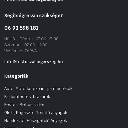
Segítségre van szüksége?
06 92 598 181
Hétfő – Péntek: 07:00-17:00
Szombat: 07:00-12:00
Vasárnap: ZÁRVA
info@festekzalaegerszeg.hu
Kategóriák
Autó, Motorkerékpár, Ipari festékek
Fa-fémfestés, falazúrok
Festés, Bel. és kültér
Glett, Ragasztó, Tömítő anyagok
Homlokzat, Hőszigetelő Anyagok