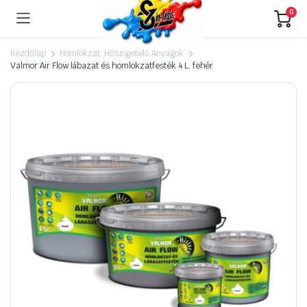
0
Kezdőlap
Homlokzat, Hőszigetelő Anyagok
Valmor Air Flow lábazat és homlokzatfesték 4 L. fehér