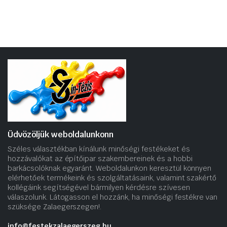
Üdvözöljük weboldalunkonn
Széles választékban kínálunk minőségi festékeket és
hozzávalókat az építőipar szakembereinek és a hobbi
barkácsolóknak egyaránt. Weboldalunkon keresztül könnyen
elérhetőek termékeink és szolgáltatásaink, valamint szakértő
kollégáink segítségével bármilyen kérdésre szívesen
válaszolunk. Látogasson el hozzánk, ha minőségi festékre van
szüksége Zalaegerszegen!.
info@festekzalaegerszeg.hu