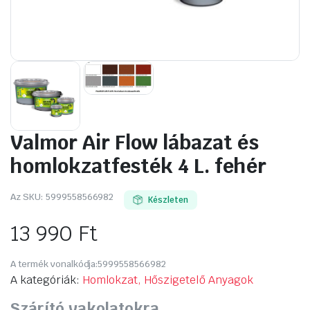
Valmor Air Flow lábazat és
homlokzatfesték 4 L. fehér
Az SKU:
5999558566982
Készleten
13 990
Ft
A termék vonalkódja:
5999558566982
A kategóriák:
Homlokzat, Hőszigetelő Anyagok
Szárító vakolatokra