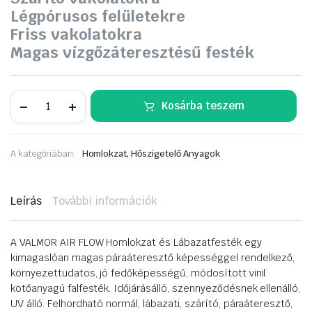
Légpórusos felületekre
Friss vakolatokra
Magas vízgőzáteresztésű festék
Valmor
Kosárba teszem
Air
Flow
lábazat
és
A kategóriában:
Homlokzat, Hőszigetelő Anyagok
homlokzatfesték
4
L.
fehér
Leírás
További információk
mennyiség
A VALMOR AIR FLOW Homlokzat és Lábazatfesték egy
kimagaslóan magas páraáteresztő képességgel rendelkező,
környezettudatos, jó fedőképességű, módosított vinil
kötőanyagú falfesték. Időjárásálló, szennyeződésnek ellenálló,
UV álló. Felhordható normál, lábazati, szárító, páraáteresztő,