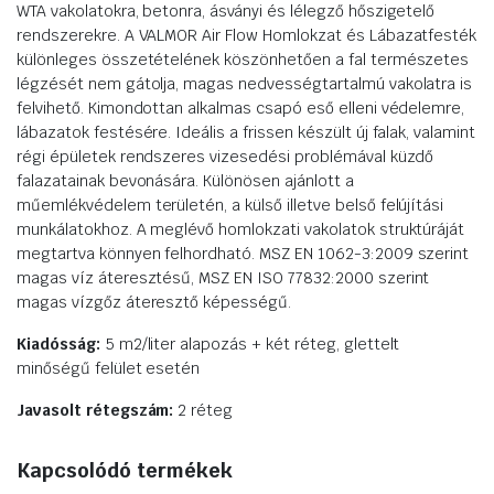
WTA vakolatokra, betonra, ásványi és lélegző hőszigetelő
rendszerekre. A VALMOR Air Flow Homlokzat és Lábazatfesték
különleges összetételének köszönhetően a fal természetes
légzését nem gátolja, magas nedvességtartalmú vakolatra is
felvihető. Kimondottan alkalmas csapó eső elleni védelemre,
lábazatok festésére. Ideális a frissen készült új falak, valamint
régi épületek rendszeres vizesedési problémával küzdő
falazatainak bevonására. Különösen ajánlott a
műemlékvédelem területén, a külső illetve belső felújítási
munkálatokhoz. A meglévő homlokzati vakolatok struktúráját
megtartva könnyen felhordható. MSZ EN 1062-3:2009 szerint
magas víz áteresztésű, MSZ EN ISO 77832:2000 szerint
magas vízgőz áteresztő képességű.
Kiadósság:
5 m2/liter alapozás + két réteg, glettelt
minőségű felület esetén
Javasolt rétegszám:
2 réteg
Kapcsolódó termékek