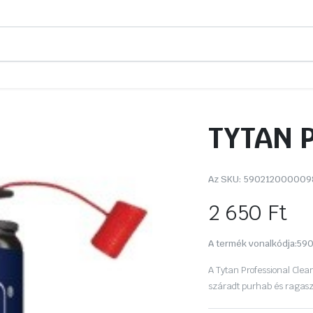
TYTAN P
Az SKU:
590212000009
2 650
Ft
A termék vonalkódja:
59
A Tytan Professional Clea
száradt purhab és ragaszt