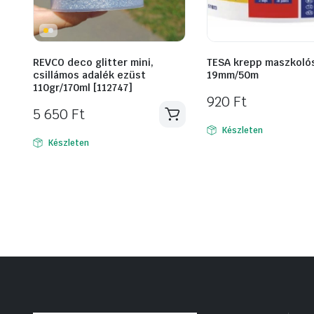
REVCO deco glitter mini,
TESA krepp maszkoló
csillámos adalék ezüst
19mm/50m
110gr/170ml [112747]
920
Ft
5 650
Ft
Készleten
Készleten