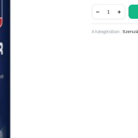
TYTAN
Purhab
tisztító
500ml
mennyiség
A kategóriában:
Szerszá