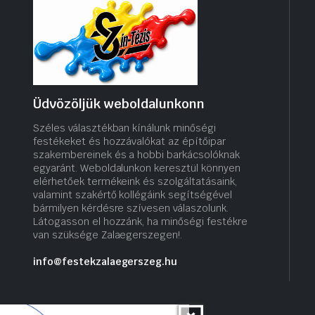
Üdvözöljük weboldalunkonn
Széles választékban kínálunk minőségi
festékeket és hozzávalókat az építőipar
szakembereinek és a hobbi barkácsolóknak
egyaránt. Weboldalunkon keresztül könnyen
elérhetőek termékeink és szolgáltatásaink,
valamint szakértő kollégáink segítségével
bármilyen kérdésre szívesen válaszolunk.
Látogasson el hozzánk, ha minőségi festékre
van szüksége Zalaegerszegen!.
info@festekzalaegerszeg.hu