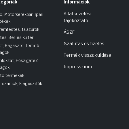
tegóriák
Információk
Adatkezelési
ó, Motorkerékpár, Ipari
tájékoztató
tékek
fémfestés, falazúrok
ÁSZF
tés, Bel. és kültér
Szállítás és fizetés
tt, Ragasztó, Tömítő
agok
Termék visszaküldése
lokzat, Hőszigetelő
Impresszium
yagok
utó termékek
rszámok, Kiegészítők