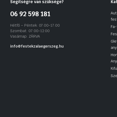
Segítségre van szüksége?
Ka
06 92 598 181
Aut
fes
Hétfő – Péntek: 07:00-17:00
Fa-
Szombat: 07:00-12:00
Fes
Vasárnap: ZÁRVA
Gle
info@festekzalaegerszeg.hu
any
Hom
An
Kif
Sze