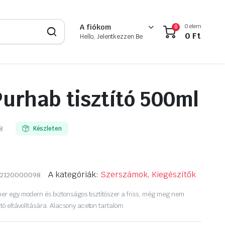
0 elem
A fiókom
0
0
Ft
Hello, Jelentkezzen Be
urhab tisztító 500ml
8
Készleten
A kategóriák:
Szerszámok, Kiegészítők
02120000098
ner egy modern és biztonságos tisztítószer a friss, még meg nem
ó eltávolítására. Alacsony aceton tartalom.