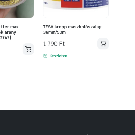
tter max,
TESA krepp maszkolószalag
ék arany
38mm/50m
12747]
1 790
Ft
Készleten