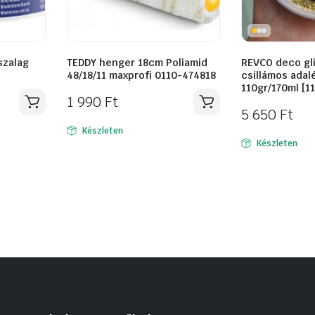
szalag
TEDDY henger 18cm Poliamid
REVCO deco gli
48/18/11 maxprofi 0110-474818
csillámos adal
110gr/170ml [1
1 990
Ft
5 650
Ft
Készleten
Készleten