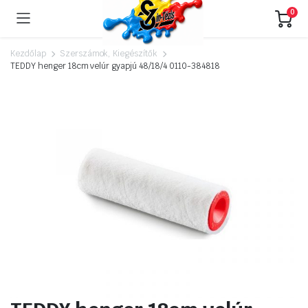
0
Kezdőlap
Szerszámok, Kiegészítők
TEDDY henger 18cm velúr gyapjú 48/18/4 0110-384818