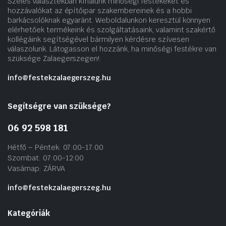
Széles választékban kínálunk minőségi festékeket és
hozzávalókat az építőipar szakembereinek és a hobbi
barkácsolóknak egyaránt. Weboldalunkon keresztül könnyen
elérhetőek termékeink és szolgáltatásaink, valamint szakértő
kollégáink segítségével bármilyen kérdésre szívesen
válaszolunk. Látogasson el hozzánk, ha minőségi festékre van
szüksége Zalaegerszegen!.
info@festekzalaegerszeg.hu
Segítségre van szüksége?
06 92 598 181
Hétfő – Péntek: 07:00-17:00
Szombat: 07:00-12:00
Vasárnap: ZÁRVA
info@festekzalaegerszeg.hu
Kategóriák