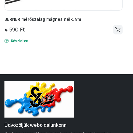
BERNER mérőszalag mágnes nélk. 8m
4 590
Ft
Készleten
Üdvözöljük weboldalunkonn