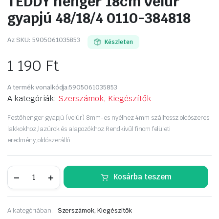
TEDDY henger 18cm velúr
gyapjú 48/18/4 0110-384818
Az SKU:
5905061035853
Készleten
1 190
Ft
A termék vonalkódja:
5905061035853
A kategóriák:
Szerszámok, Kiegészítők
Festőhenger gyapjú (velúr) 8mm-es nyélhez 4mm szálhossz oldószeres
lakkokhoz,lazúrok és alapozókhoz.Rendkívűl finom felületi
eredmény,oldószerálló
TEDDY
Kosárba teszem
henger
18cm
velúr
gyapjú
A kategóriában:
Szerszámok, Kiegészítők
48/18/4