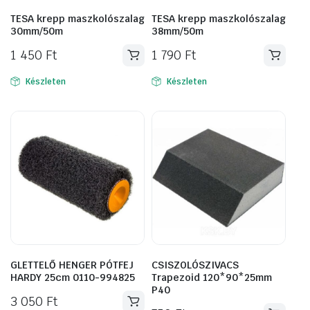
TESA krepp maszkolószalag
TESA krepp maszkolószalag
30mm/50m
38mm/50m
1 450
Ft
1 790
Ft
Készleten
Készleten
GLETTELŐ HENGER PÓTFEJ
CSISZOLÓSZIVACS
HARDY 25cm 0110-994825
Trapezoid 120*90*25mm
P40
3 050
Ft