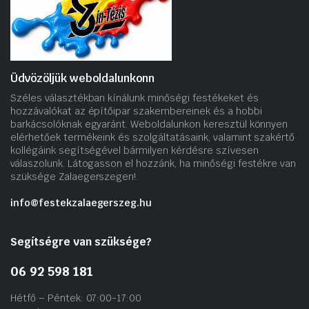
Üdvözöljük weboldalunkonn
Széles választékban kínálunk minőségi festékeket és
hozzávalókat az építőipar szakembereinek és a hobbi
barkácsolóknak egyaránt. Weboldalunkon keresztül könnyen
elérhetőek termékeink és szolgáltatásaink, valamint szakértő
kollégáink segítségével bármilyen kérdésre szívesen
válaszolunk. Látogasson el hozzánk, ha minőségi festékre van
szüksége Zalaegerszegen!.
info@festekzalaegerszeg.hu
Segítségre van szüksége?
06 92 598 181
Hétfő – Péntek: 07:00-17:00