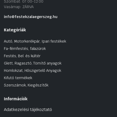
Szombat: 07:00-12:00
Vasárnap: ZÁRVA
info@festekzalaegerszeg.hu
Kategóriák
Autó, Motorkerékpár, Ipari festékek
Fa-fémfestés, falazúrok
Festés, Bel. és kültér
Glett, Ragasztó, Tömítő anyagok
Homlokzat, Hőszigetelő Anyagok
Kifutó termékek
Szerszámok, Kiegészítők
Információk
Adatkezelési tájékoztató