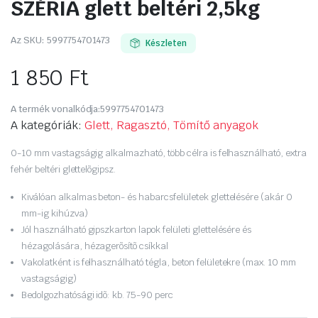
SZÉRIA glett beltéri 2,5kg
Az SKU:
5997754701473
Készleten
1 850
Ft
A termék vonalkódja:
5997754701473
A kategóriák:
Glett, Ragasztó, Tömítő anyagok
0-10 mm vastagságig alkalmazható, több célra is felhasználható, extra
fehér beltéri glettelõgipsz.
Kiválóan alkalmas beton- és habarcsfelületek glettelésére (akár 0
mm-ig kihúzva)
Jól használható gipszkarton lapok felületi glettelésére és
hézagolására, hézagerõsítõ csíkkal
Vakolatként is felhasználható tégla, beton felületekre (max. 10 mm
vastagságig)
Bedolgozhatósági idõ: kb. 75-90 perc