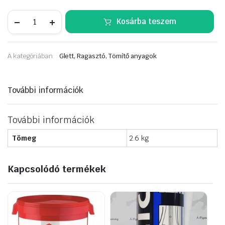
SZÉRIA
Kosárba teszem
glett
beltéri
2,5kg
mennyiség
A kategóriában:
Glett, Ragasztó, Tömítő anyagok
További információk
További információk
Tömeg
2.6 kg
Kapcsolódó termékek