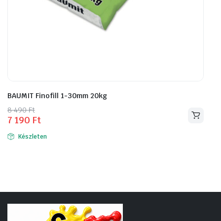
BAUMIT Finofill 1-30mm 20kg
Original
Current
8 490
Ft
7 190
Ft
price
price
was:
is:
Készleten
8
7
490 Ft.
190 Ft.