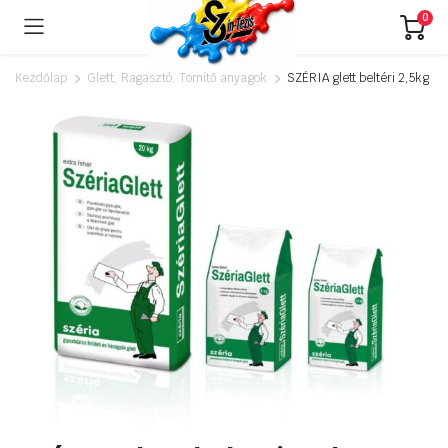
0
Kezdőlap
Glett, Ragasztó, Tömítő anyagok
SZÉRIA glett beltéri 2,5kg