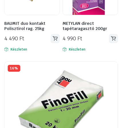
BAUMIT duo kontakt
METYLAN direct
Polisztirol rag. 25kg
tapétaragasztó 200gr
4 490
Ft
4 990
Ft
Készleten
Készleten
16%