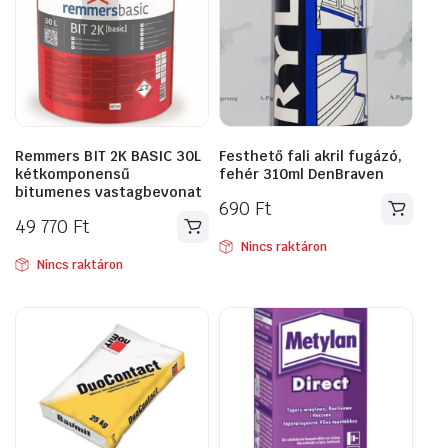
Remmers BIT 2K BASIC 30L
Festhető fali akril fugázó,
kétkomponensű
fehér 310ml DenBraven
bitumenes vastagbevonat
690
Ft
49 770
Ft
Nincs raktáron
Nincs raktáron