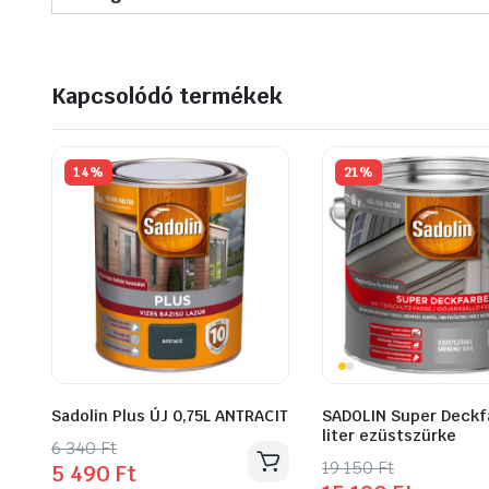
Kapcsolódó termékek
14%
21%
Sadolin Plus ÚJ 0,75L ANTRACIT
SADOLIN Super Deckf
liter ezüstszürke
Original
Current
6 340
Ft
Original
Current
19 150
Ft
5 490
Ft
price
price