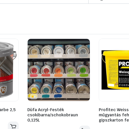
arbe 2,5
Düfa Acryl-Festék
Profitec Weissg
csokibarna/schokobraun
műgyantás feh
0,125L
gipszkarton f