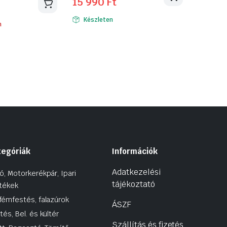
15 990
Ft
price
price
was:
is:
Készleten
n
18
15
690 Ft.
990 Ft.
tegóriák
Információk
Adatkezelési
ó, Motorkerékpár, Ipari
tájékoztató
tékek
fémfestés, falazúrok
ÁSZF
tés, Bel. és kültér
Szállítás és fizetés