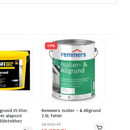
15%
rund 15 liter,
Remmers Isolier – & Allgrund
ér alapozó
2,5L fehér
elületekhez
Original
Current
18 690
Ft