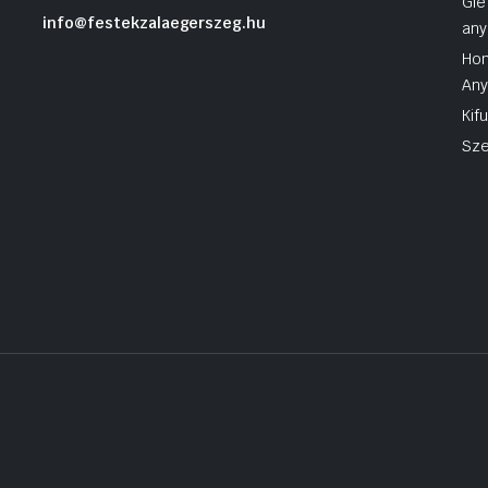
Gle
info@festekzalaegerszeg.hu
any
Hom
An
Kif
Sze