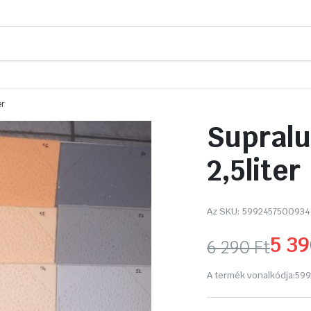
er
Supralu
2,5liter
Az SKU:
5992457500934
5 3
6 290
Ft
Original
Current
A termék vonalkódja:
599
price
price