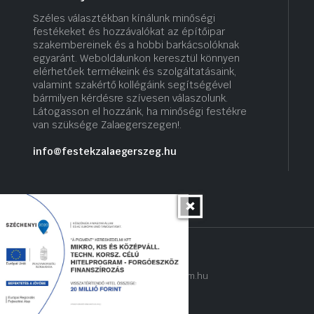
Széles választékban kínálunk minőségi
festékeket és hozzávalókat az építőipar
szakembereinek és a hobbi barkácsolóknak
egyaránt. Weboldalunkon keresztül könnyen
elérhetőek termékeink és szolgáltatásaink,
valamint szakértő kollégáink segítségével
bármilyen kérdésre szívesen válaszolunk.
Látogasson el hozzánk, ha minőségi festékre
van szüksége Zalaegerszegen!.
info@festekzalaegerszeg.hu
Copyright 2022 © hogyantalaljanakram.hu