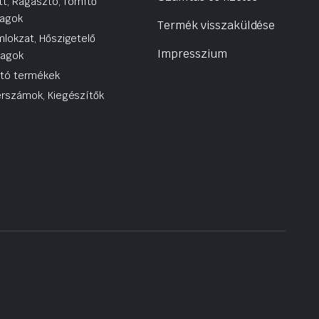
tt, Ragasztó, Tömítő
agok
Termék visszaküldése
lokzat, Hőszigetelő
Impresszium
yagok
utó termékek
rszámok, Kiegészítők