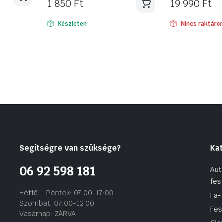
1 850
Ft
19 990
Ft
Készleten
Nincs raktáro
Segítségre van szüksége?
Ka
06 92 598 181
Aut
fes
Hétfő – Péntek: 07:00-17:00
Fa-
Szombat: 07:00-12:00
Fes
Vasárnap: ZÁRVA