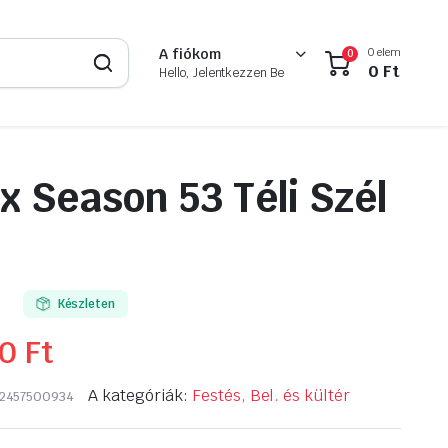
0 elem
A fiókom
0
0
Ft
Hello, Jelentkezzen Be
x Season 53 Téli Szél
Készleten
90
Ft
A kategóriák:
Festés, Bel. és kültér
2457500934