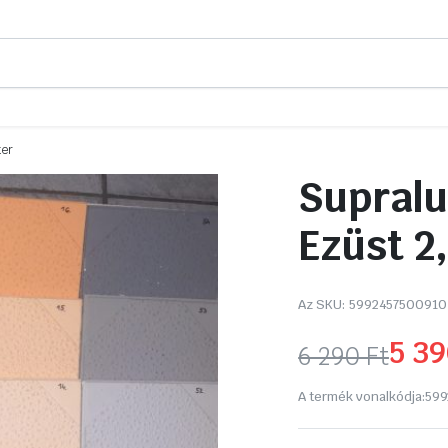
ter
Supralu
Ezüst 2,
Az SKU:
5992457500910
5 3
6 290
Ft
Original
Current
A termék vonalkódja:
599
price
price