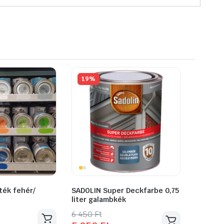
19%
ték fehér/
SADOLIN Super Deckfarbe 0,75
liter galambkék
Original
Current
6 450
Ft