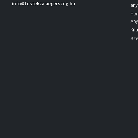
info@festekzalaegerszeg.hu
any
Hom
An
Kif
Sze