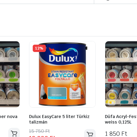
12%
per nova
Dulux EasyCare 5 liter Türkiz
Düfa Acryl-Fes
talizmán
weiss 0,125L
Original
Current
15 750
Ft
1 850
Ft