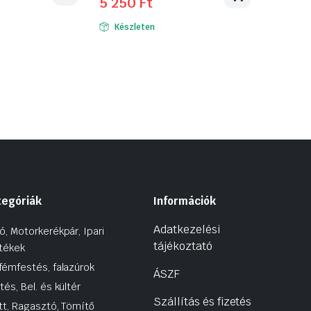
5 250
Ft
price
price
was:
is:
Készleten
6
5
450 Ft.
250 Ft.
tegóriák
Információk
Adatkezelési
ó, Motorkerékpár, Ipari
tájékoztató
tékek
fémfestés, falazúrok
ÁSZF
tés, Bel. és kültér
Szállítás és fizetés
tt, Ragasztó, Tömítő