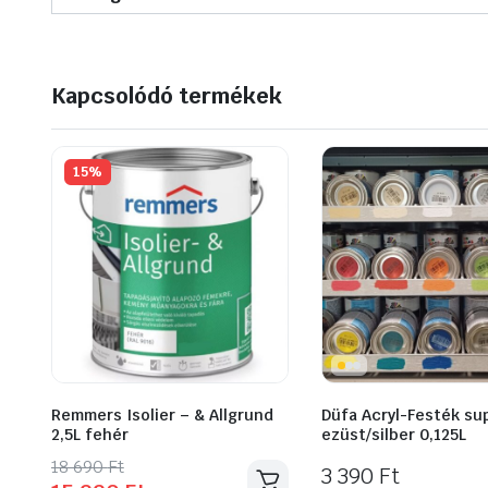
Kapcsolódó termékek
15%
Remmers Isolier – & Allgrund
Düfa Acryl-Festék su
2,5L fehér
ezüst/silber 0,125L
Original
Current
18 690
Ft
3 390
Ft