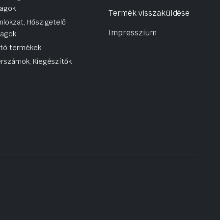
agok
Termék visszaküldése
lokzat, Hőszigetelő
Impresszium
yagok
utó termékek
rszámok, Kiegészítők