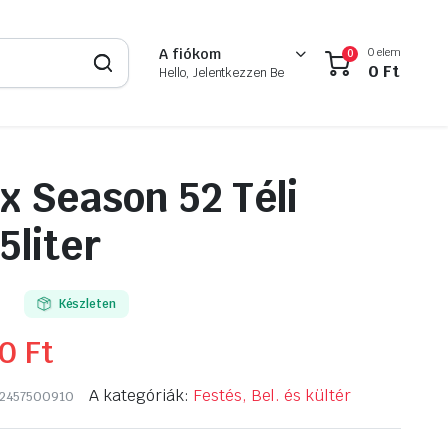
0 elem
A fiókom
0
0
Ft
Hello, Jelentkezzen Be
x Season 52 Téli
5liter
Készleten
90
Ft
A kategóriák:
Festés, Bel. és kültér
2457500910