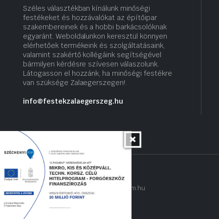
Széles választékban kínálunk minőségi
festékeket és hozzávalókat az építőipar
szakembereinek és a hobbi barkácsolóknak
egyaránt. Weboldalunkon keresztül könnyen
elérhetőek termékeink és szolgáltatásaink,
valamint szakértő kollégáink segítségével
bármilyen kérdésre szívesen válaszolunk.
Látogasson el hozzánk, ha minőségi festékre
van szüksége Zalaegerszegen!.
info@festekzalaegerszeg.hu
Copyright 2022 © hogyantalaljanakram.hu