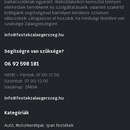
barkácsolóknak egyaránt. Weboldalunkon keresztül könnyen
elérhetőek termékeink és szolgáltatásaink, valamint szakértő
kollégáink segítségével bármilyen kérdésre szívesen
válaszolunk. Látogasson el hozzánk, ha minőségi festékre van
szüksége Zalaegerszegen!.
info@festekzalaegerszeg.hu
Segítségre van szüksége?
06 92 598 181
Hétfő – Péntek: 07:00-17:00
Szombat: 07:00-12:00
Vasárnap: ZÁRVA
info@festekzalaegerszeg.hu
Kategóriák
Autó, Motorkerékpár, Ipari festékek