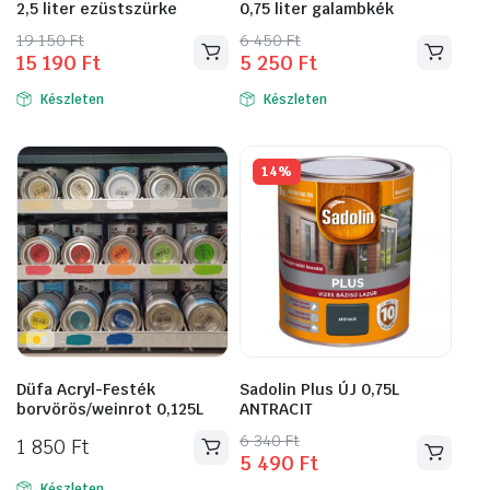
2,5 liter ezüstszürke
0,75 liter galambkék
Original
Current
Original
Current
19 150
Ft
6 450
Ft
15 190
Ft
5 250
Ft
price
price
price
price
was:
is:
was:
is:
Készleten
Készleten
19
15
6
5
150 Ft.
190 Ft.
450 Ft.
250 Ft.
14%
Düfa Acryl-Festék
Sadolin Plus ÚJ 0,75L
borvörös/weinrot 0,125L
ANTRACIT
Original
Current
6 340
Ft
1 850
Ft
5 490
Ft
price
price
Készleten