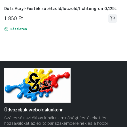
Düfa Acryl-Festék sötétzöld/luczöld/fichtengrün 0,125L
1 850
Ft
Készleten
Üdvözöljük weboldalunkonn
Széles választékban kínálunk minőségi festékeket és
hozzávalókat az építőipar szakembereinek és a hobbi