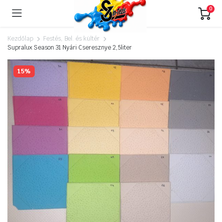
0
Kezdőlap
Festés, Bel. és kültér
Supralux Season 31 Nyári Cseresznye 2,5liter
15%