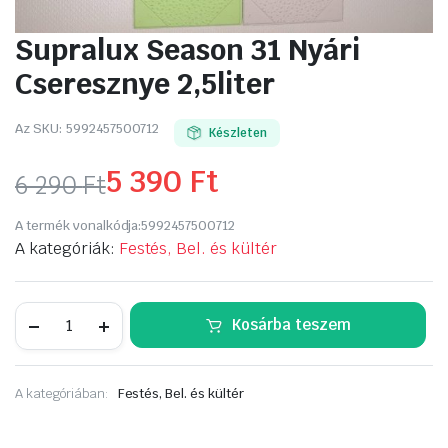
Supralux Season 31 Nyári
Cseresznye 2,5liter
Az SKU:
5992457500712
Készleten
5 390
Ft
6 290
Ft
Original
Current
A termék vonalkódja:
5992457500712
price
price
A kategóriák:
Festés, Bel. és kültér
was:
is:
Supralux
Kosárba teszem
6
5
Season
31
Nyári
290 Ft.
390 Ft.
Cseresznye
A kategóriában:
Festés, Bel. és kültér
2,5liter
mennyiség